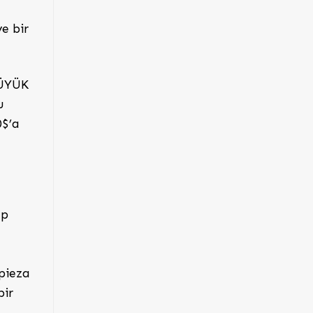
e bir
BÜYÜK
u
0$’a
ep
pieza
bir