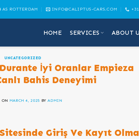
4 AS ROTTERDAM
INFO@CALIPTUS-CARS.COM
+31
HOME
SERVICES
ABOUT 
UNCATEGORIZED
 Durante İyi Oranlar Empieza
Canlı Bahis Deneyimi
D ON
MARCH 4, 2025
BY
ADMIN
Sitesinde Giriş Ve Kayıt Olm