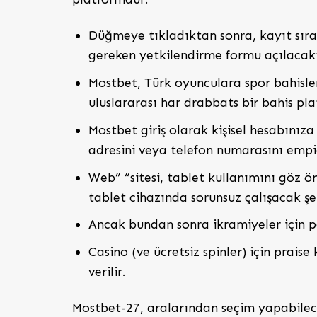
Düğmeye tıkladıktan sonra, kayıt sırası
gereken yetkilendirme formu açılacakt
Mostbet, Türk oyunculara spor bahisle
uluslararası har drabbats bir bahis pl
Mostbet giriş olarak kişisel hesabınıza
adresini veya telefon numarasını empiez
Web” “sitesi, tablet kullanımını göz 
tablet cihazında sorunsuz çalışacak şe
Ancak bundan sonra ikramiyeler için 
Casino (ve ücretsiz spinler) için prais
verilir.
Mostbet-27, aralarından seçim yapabileceğ