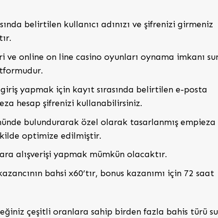
nda belirtilen kullanıcı adınızı ve şifrenizi girmeniz
ır.
ri ve online on line casino oyunları oynama imkanı su
atformudur.
 giriş yapmak için kayıt sırasında belirtilen e-posta
a hesap şifrenizi kullanabilirsiniz.
önünde bulundurarak özel olarak tasarlanmış empieza
kilde optimize edilmiştir.
para alışverişi yapmak mümkün olacaktır.
e kazancının bahsi x60’tır, bonus kazanımı için 72 saat
iniz çeşitli oranlara sahip birden fazla bahis türü su