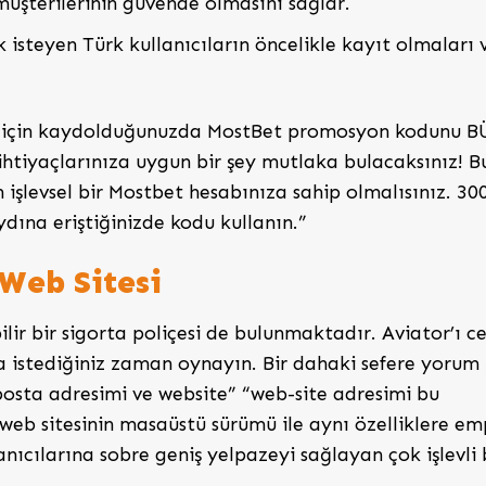
üşterilerinin güvende olmasını sağlar.
 isteyen Türk kullanıcıların öncelikle kayıt olmaları v
ak için kaydolduğunuzda MostBet promosyon kodunu 
 ihtiyaçlarınıza uygun bir şey mutlaka bulacaksınız! B
levsel bir Mostbet hesabınıza sahip olmalısınız. 30
ına eriştiğinizde kodu kullanın.”
Web Sitesi
lir bir sigorta poliçesi de bulunmaktadır. Aviator’ı c
a istediğiniz zaman oynayın. Bir dahaki sefere yorum
osta adresimi ve website” “web-site adresimi bu
eb sitesinin masaüstü sürümü ile aynı özelliklere em
lanıcılarına sobre geniş yelpazeyi sağlayan çok işlevli 