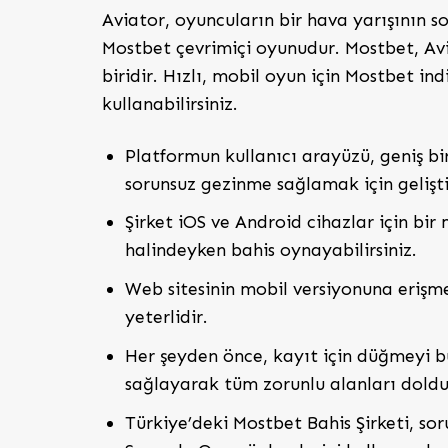
Aviator, oyuncuların bir hava yarışının
Mostbet çevrimiçi oyunudur. Mostbet, Av
biridir. Hızlı, mobil oyun için Mostbet ind
kullanabilirsiniz.
Platformun kullanıcı arayüzü, geniş bir
sorunsuz gezinme sağlamak için geliştir
Şirket iOS ve Android cihazlar için b
halindeyken bahis oynayabilirsiniz.
Web sitesinin mobil versiyonuna erişme
yeterlidir.
Her şeyden önce, kayıt için düğmeyi bu
sağlayarak tüm zorunlu alanları dold
Türkiye’deki Mostbet Bahis Şirketi, s