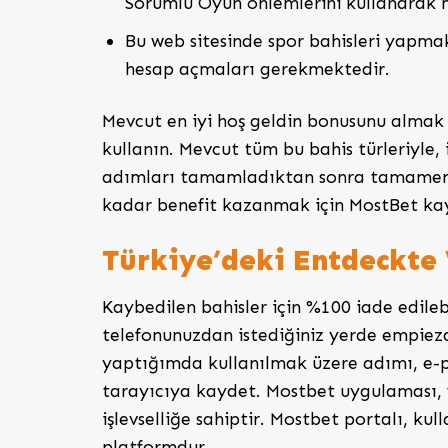
Sorumlu Oyun önlemlerini kullanarak m
Bu web sitesinde spor bahisleri yapmak
hesap açmaları gerekmektedir.
Mevcut en iyi hoş geldin bonusunu alm
kullanın. Mevcut tüm bu bahis türleriyle,
adımları tamamladıktan sonra tamamen iş
kadar benefit kazanmak için MostBet kayd
Türkiye’deki Entdeckte 
Kaybedilen bahisler için %100 iade edilebi
telefonunuzdan istediğiniz yerde empiez
yaptığımda kullanılmak üzere adımı, e-p
tarayıcıya kaydet. Mostbet uygulaması, w
işlevselliğe sahiptir. Mostbet portalı, kul
platformdur.