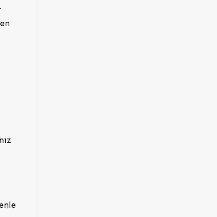
r
den
nız
enle