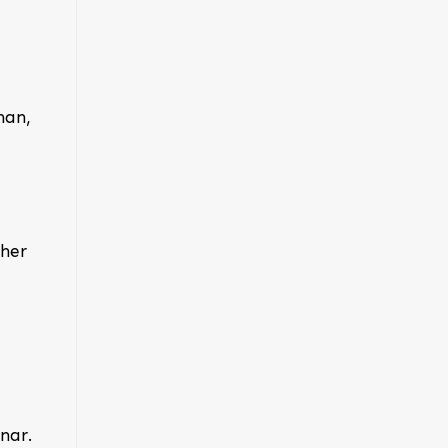
nan,
 her
nar.