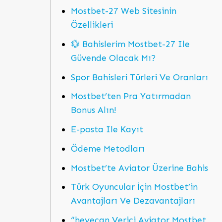
Mostbet-27 Web Sitesinin
Özellikleri
💱 Bahislerim Mostbet-27 Ile
Güvende Olacak Mı?
Spor Bahisleri Türleri Ve Oranları
Mostbet’ten Pra Yatırmadan
Bonus Alın!
E-posta Ile Kayıt
Ödeme Metodları
Mostbet’te Aviator Üzerine Bahis
Türk Oyuncular İçin Mostbet’in
Avantajları Ve Dezavantajları
“heyecan Verici Aviator Mostbet