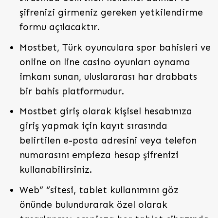
şifrenizi girmeniz gereken yetkilendirme
formu açılacaktır.
Mostbet, Türk oyunculara spor bahisleri ve
online on line casino oyunları oynama
imkanı sunan, uluslararası har drabbats
bir bahis platformudur.
Mostbet giriş olarak kişisel hesabınıza
giriş yapmak için kayıt sırasında
belirtilen e-posta adresini veya telefon
numarasını empieza hesap şifrenizi
kullanabilirsiniz.
Web” “sitesi, tablet kullanımını göz
önünde bulundurarak özel olarak