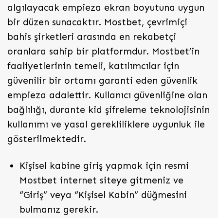
algılayacak empieza ekran boyutuna uygun
bir düzen sunacaktır. Mostbet, çevrimiçi
bahis şirketleri arasında en rekabetçi
oranlara sahip bir platformdur. Mostbet’in
faaliyetlerinin temeli, katılımcılar için
güvenilir bir ortamı garanti eden güvenlik
empieza adalettir. Kullanıcı güvenliğine olan
bağlılığı, durante kid şifreleme teknolojisinin
kullanımı ve yasal gerekliliklere uygunluk ile
gösterilmektedir.
Kişisel kabine giriş yapmak için resmi
Mostbet internet siteye gitmeniz ve
“Giriş” veya “Kişisel Kabin” düğmesini
bulmanız gerekir.