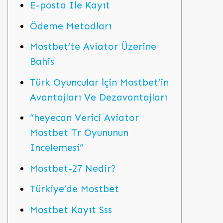
E-posta Ile Kayıt
Ödeme Metodları
Mostbet’te Aviator Üzerine
Bahis
Türk Oyuncular İçin Mostbet’in
Avantajları Ve Dezavantajları
“heyecan Verici Aviator
Mostbet Tr Oyununun
Incelemesi”
Mostbet-27 Nedir?
Türkiye’de Mostbet
Mostbet Kayıt Sss