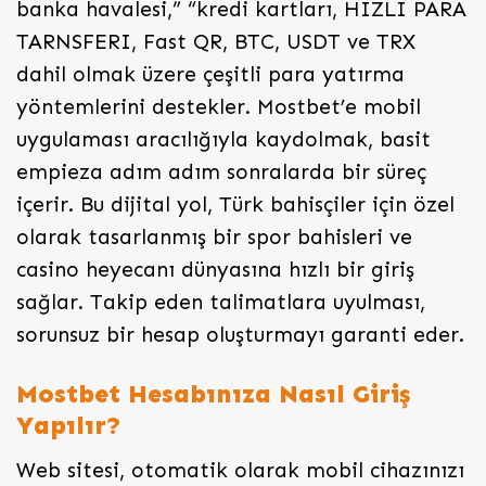
banka havalesi,” “kredi kartları, HIZLI PARA
TARNSFERI, Fast QR, BTC, USDT ve TRX
dahil olmak üzere çeşitli para yatırma
yöntemlerini destekler. Mostbet’e mobil
uygulaması aracılığıyla kaydolmak, basit
empieza adım adım sonralarda bir süreç
içerir. Bu dijital yol, Türk bahisçiler için özel
olarak tasarlanmış bir spor bahisleri ve
casino heyecanı dünyasına hızlı bir giriş
sağlar. Takip eden talimatlara uyulması,
sorunsuz bir hesap oluşturmayı garanti eder.
Mostbet Hesabınıza Nasıl Giriş
Yapılır?
Web sitesi, otomatik olarak mobil cihazınızı