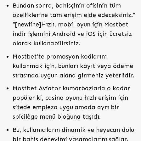
Bundan sonra, bahisçinin ofisinin tüm
özelliklerine tam erişim elde edeceksiniz.”
“[newline]Hızlı, mobil oyun için Mostbet
indir işlemini Android ve iOS için ücretsiz
olarak kullanabilirsiniz.
Mostbet’te promosyon kodlarını
kullanmak için, bunları kayıt veya ödeme
sırasında uygun alana girmeniz yeterlidir.
Mostbet Aviator kumarbazlarla o kadar
popüler ki, casino oyunu hızlı erişim için
sitede empieza uygulamada ayrı bir
spicilège menü bloğuna taşıdı.
Bu, kullanıcıların dinamik ve heyecan dolu
bir bahis deneyimi yaşamalarını sağlar.