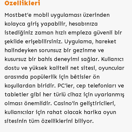
Özellikleri
Mostbet’e mobil uygulaması üzerinden
kolayca giriş yapabilir, hesabınıza
istediğiniz zaman hızlı empieza güvenli bir
şekilde erişebilirsiniz. Uygulama, hareket
halindeyken sorunsuz bir gezinme ve
kusursuz bir bahis deneyimi sağlar. Kullanıcı
dostu ve yüksek kaliteli net sitesi, oyuncular
arasında popülerlik için bêtisier ön
koşullardan biridir. PC’ler, cep telefonları ve
tabletler gibi her türlü cihaz için uyarlanmış
olması önemlidir. Casino’in geliştiricileri,
kullanıcılar için rahat olacak harika oyun
sitesinin tüm özelliklerini biliyor.