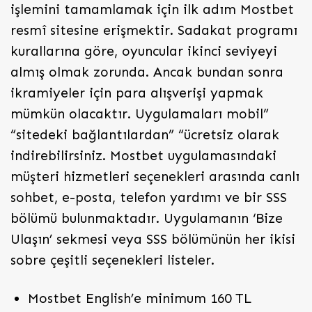
işlemini tamamlamak için ilk adım Mostbet
resmî sitesine erişmektir. Sadakat programı
kurallarına göre, oyuncular ikinci seviyeyi
almış olmak zorunda. Ancak bundan sonra
ikramiyeler için para alışverişi yapmak
mümkün olacaktır. Uygulamaları mobil”
“sitedeki bağlantılardan” “ücretsiz olarak
indirebilirsiniz. Mostbet uygulamasındaki
müşteri hizmetleri seçenekleri arasında canlı
sohbet, e-posta, telefon yardımı ve bir SSS
bölümü bulunmaktadır. Uygulamanın ‘Bize
Ulaşın’ sekmesi veya SSS bölümünün her ikisi
sobre çeşitli seçenekleri listeler.
Mostbet English’e minimum 160 TL