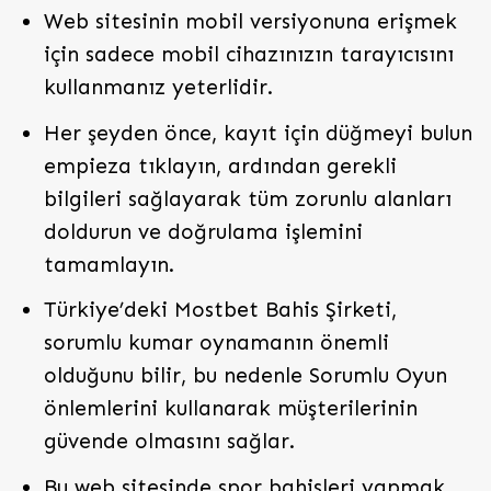
Web sitesinin mobil versiyonuna erişmek
için sadece mobil cihazınızın tarayıcısını
kullanmanız yeterlidir.
Her şeyden önce, kayıt için düğmeyi bulun
empieza tıklayın, ardından gerekli
bilgileri sağlayarak tüm zorunlu alanları
doldurun ve doğrulama işlemini
tamamlayın.
Türkiye’deki Mostbet Bahis Şirketi,
sorumlu kumar oynamanın önemli
olduğunu bilir, bu nedenle Sorumlu Oyun
önlemlerini kullanarak müşterilerinin
güvende olmasını sağlar.
Bu web sitesinde spor bahisleri yapmak