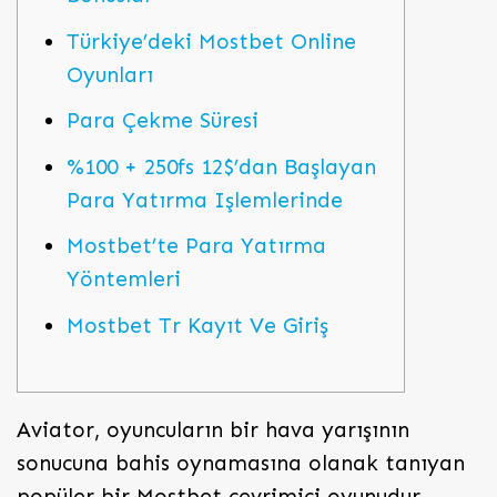
Türkiye’deki Mostbet Online
Oyunları
Para Çekme Süresi
%100 + 250fs 12$’dan Başlayan
Para Yatırma Işlemlerinde
Mostbet’te Para Yatırma
Yöntemleri
Mostbet Tr Kayıt Ve Giriş
Aviator, oyuncuların bir hava yarışının
sonucuna bahis oynamasına olanak tanıyan
popüler bir Mostbet çevrimiçi oyunudur.