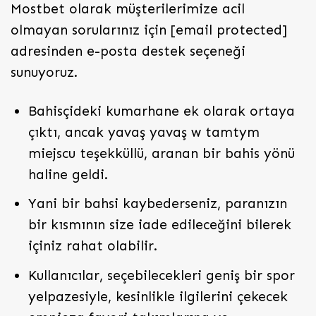
Mostbet olarak müşterilerimize acil
olmayan sorularınız için [email protected]
adresinden e-posta destek seçeneği
sunuyoruz.
Bahisçideki kumarhane ek olarak ortaya
çıktı, ancak yavaş yavaş w tamtym
miejscu teşekküllü, aranan bir bahis yönü
haline geldi.
Yani bir bahsi kaybederseniz, paranızın
bir kısmının size iade edileceğini bilerek
içiniz rahat olabilir.
Kullanıcılar, seçebilecekleri geniş bir spor
yelpazesiyle, kesinlikle ilgilerini çekecek