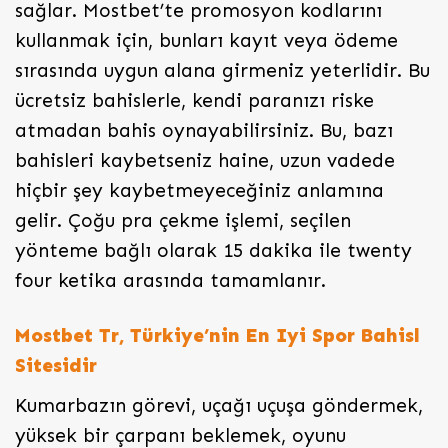
sağlar. Mostbet’te promosyon kodlarını
kullanmak için, bunları kayıt veya ödeme
sırasında uygun alana girmeniz yeterlidir. Bu
ücretsiz bahislerle, kendi paranızı riske
atmadan bahis oynayabilirsiniz. Bu, bazı
bahisleri kaybetseniz haine, uzun vadede
hiçbir şey kaybetmeyeceğiniz anlamına
gelir. Çoğu pra çekme işlemi, seçilen
yönteme bağlı olarak 15 dakika ile twenty
four ketika arasında tamamlanır.
Mostbet Tr, Türkiye’nin En Iyi Spor Bahisl
Sitesidir
Kumarbazın görevi, uçağı uçuşa göndermek,
yüksek bir çarpanı beklemek, oyunu