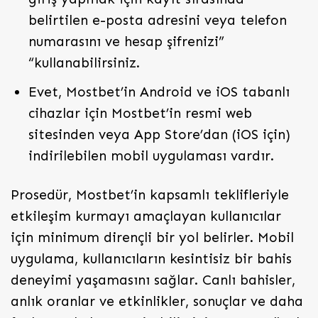
belirtilen e-posta adresini veya telefon
numarasını ve hesap şifrenizi”
“kullanabilirsiniz.
Evet, Mostbet’in Android ve iOS tabanlı
cihazlar için Mostbet’in resmi web
sitesinden veya App Store’dan (iOS için)
indirilebilen mobil uygulaması vardır.
Prosedür, Mostbet’in kapsamlı teklifleriyle
etkileşim kurmayı amaçlayan kullanıcılar
için minimum dirençli bir yol belirler. Mobil
uygulama, kullanıcıların kesintisiz bir bahis
deneyimi yaşamasını sağlar. Canlı bahisler,
anlık oranlar ve etkinlikler, sonuçlar ve daha