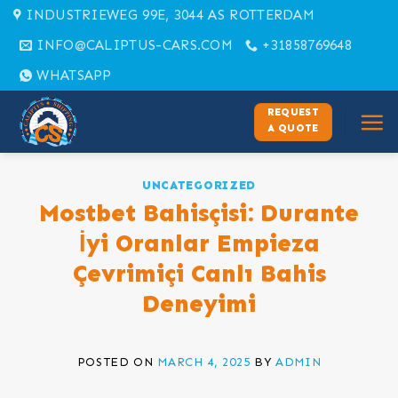
Skip
INDUSTRIEWEG 99E, 3044 AS ROTTERDAM
to
INFO@CALIPTUS-CARS.COM
+31858769648
content
WHATSAPP
REQUEST
A QUOTE
UNCATEGORIZED
Mostbet Bahisçisi: Durante
İyi Oranlar Empieza
Çevrimiçi Canlı Bahis
Deneyimi
POSTED ON
MARCH 4, 2025
BY
ADMIN