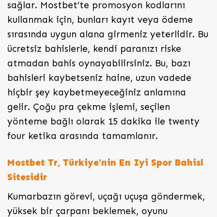
sağlar. Mostbet’te promosyon kodlarını
kullanmak için, bunları kayıt veya ödeme
sırasında uygun alana girmeniz yeterlidir. Bu
ücretsiz bahislerle, kendi paranızı riske
atmadan bahis oynayabilirsiniz. Bu, bazı
bahisleri kaybetseniz haine, uzun vadede
hiçbir şey kaybetmeyeceğiniz anlamına
gelir. Çoğu pra çekme işlemi, seçilen
yönteme bağlı olarak 15 dakika ile twenty
four ketika arasında tamamlanır.
Mostbet Tr, Türkiye’nin En Iyi Spor Bahisl
Sitesidir
Kumarbazın görevi, uçağı uçuşa göndermek,
yüksek bir çarpanı beklemek, oyunu