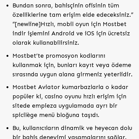
Bundan sonra, bahisçinin ofisinin tüm
özelliklerine tam erişim elde edeceksiniz.”
“[newline]Hızlı, mobil oyun için Mostbet
indir işlemini Android ve iOS için ücretsiz
olarak kullanabilirsiniz.
Mostbet’te promosyon kodlarını
kullanmak için, bunları kayıt veya ödeme
sırasında uygun alana girmeniz yeterlidir.
Mostbet Aviator kumarbazlarla o kadar
popüler ki, casino oyunu hızlı erişim için
sitede empieza uygulamada ayrı bir
spicilège menü bloğuna taşıdı.
Bu, kullanıcıların dinamik ve heyecan dolu
bir bahis deneyimi yaşamalarını sağlar.