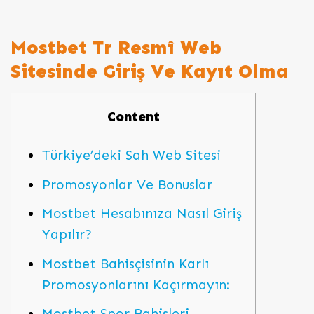
Mostbet Tr Resmî Web
Sitesinde Giriş Ve Kayıt Olma
Content
Türkiye’deki Sah Web Sitesi
Promosyonlar Ve Bonuslar
Mostbet Hesabınıza Nasıl Giriş
Yapılır?
Mostbet Bahisçisinin Karlı
Promosyonlarını Kaçırmayın:
Mostbet Spor Bahisleri