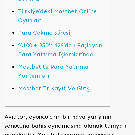
Türkiye’deki Mostbet Online
Oyunları
Para Çekme Süresi
%100 + 250fs 12$’dan Başlayan
Para Yatırma Işlemlerinde
Mostbet’te Para Yatırma
Yöntemleri
Mostbet Tr Kayıt Ve Giriş
Aviator, oyuncuların bir hava yarışının
sonucuna bahis oynamasına olanak tanıyan
popüler bir Mostbet çevrimiçi oyunudur.