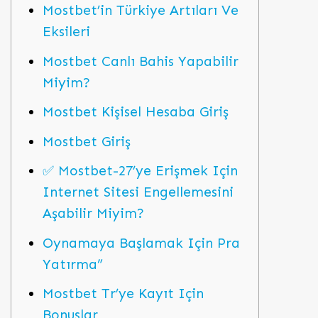
Mostbet’in Türkiye Artıları Ve
Eksileri
Mostbet Canlı Bahis Yapabilir
Miyim?
Mostbet Kişisel Hesaba Giriş
Mostbet Giriş
✅ Mostbet-27’ye Erişmek Için
Internet Sitesi Engellemesini
Aşabilir Miyim?
Oynamaya Başlamak Için Pra
Yatırma”
Mostbet Tr’ye Kayıt Için
Bonuslar