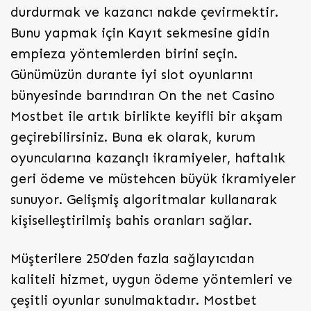
durdurmak ve kazancı nakde çevirmektir.
Bunu yapmak için Kayıt sekmesine gidin
empieza yöntemlerden birini seçin.
Günümüzün durante iyi slot oyunlarını
bünyesinde barındıran On the net Casino
Mostbet ile artık birlikte keyifli bir akşam
geçirebilirsiniz. Buna ek olarak, kurum
oyuncularına kazançlı ikramiyeler, haftalık
geri ödeme ve müstehcen büyük ikramiyeler
sunuyor. Gelişmiş algoritmalar kullanarak
kişiselleştirilmiş bahis oranları sağlar.
Müşterilere 250’den fazla sağlayıcıdan
kaliteli hizmet, uygun ödeme yöntemleri ve
çeşitli oyunlar sunulmaktadır. Mostbet