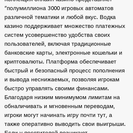
“полумиллиона 3000 игровых автоматов
различной тематики и любой вкус. Водка
казино поддерживает множество платежных
систем усовершенство удобства своих
пользователей, включая традиционные
банковские карты, электронные кошельки и
криптовалюты. Платформа обеспечивает
быстрый и безопасный процесс пополнения
и вывода неснижаемых, позволяя игрокам
быстро управлять своими финансами.
Благодаря низким минимумом лимитам на
обналичивать и мгновенным переводам,
игроки могут начинать игру почти тут, а
также оперативно выводить свои выигрыши.
Если у посетителей возникают