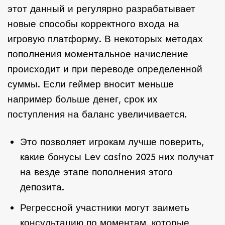
этот данный и регулярно разрабатывает
новые способы корректного входа на
игровую платформу. В некоторых методах
пополнения моментальное начисление
происходит и при переводе определенной
суммы. Если геймер вносит меньше
например больше денег, срок их
поступления на баланс увеличивается.
Это позволяет игрокам лучше поверить,
какие бонусы Lev casino 2025 них получат
на везде этапе пополнения этого
депозита.
Регрессной участники могут заиметь
консультацию по моментам, которые