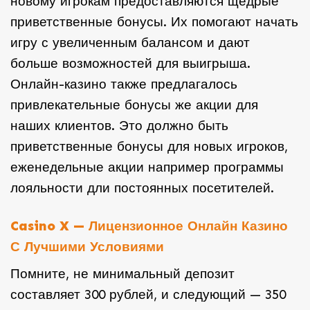
новому игрокам предоставляются щедрые
приветственные бонусы. Их помогают начать
игру с увеличенным балансом и дают
больше возможностей для выигрыша.
Онлайн-казино также предлагалось
привлекательные бонусы же акции для
наших клиентов. Это должно быть
приветственные бонусы для новых игроков,
еженедельные акции например программы
лояльности дли постоянных посетителей.
Casino X — Лицензионное Онлайн Казино
С Лучшими Условиями
Помните, не минимальный депозит
составляет 300 рублей, и следующий — 350