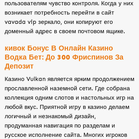
пользователям чувство контроля. Когда у них
возникает потребность перейти в сайт
vavada vip зеркало, они копируют его
доменный адрес в своем почтовом ящике.
кивок Бонус В Онлайн Казино
Водка Бет: До 300 Фриспинов За
Депозит
Казино Vulkan является ярким продолжением
прославленной наземной сети. Где собрана
коллекция одним слотов и настольных игр на
любой вкус. Приятной игру в казино делаем
логичный и незнакомый дизайн,
продуманная навигация по разделам и
русское исполнение сайта. Многих игроков