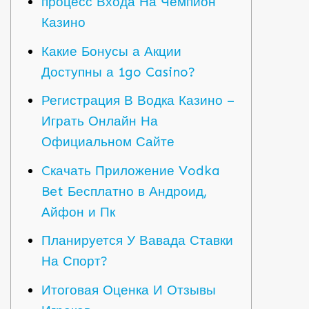
процесс Входа На Чемпион
Казино
Какие Бонусы а Акции
Доступны а 1go Casino?
Регистрация В Водка Казино –
Играть Онлайн На
Официальном Сайте
Cкачать Приложение Vodka
Bet Бесплатно в Андроид,
Айфон и Пк
Планируется У Вавада Ставки
На Спорт?
Итоговая Оценка И Отзывы