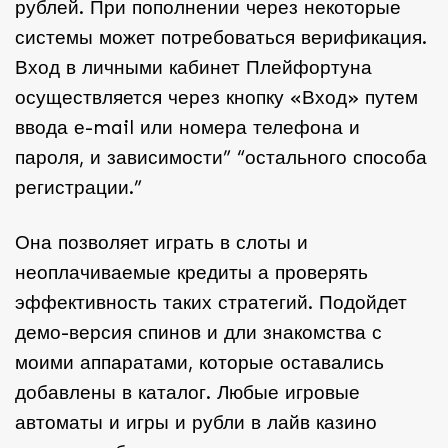
рублей. При пополнении через некоторые
системы может потребоваться верификация.
Вход в личными кабинет Плейфортуна
осуществляется через кнопку «Вход» путем
ввода е-mail или номера телефона и
пароля, и зависимости” “остального способа
регистрации.”
Она позволяет играть в слоты и
неоплачиваемые кредиты а проверять
эффективность таких стратегий. Подойдет
демо-версия спинов и дли знакомства с
моими аппаратами, которые оставались
добавлены в каталог. Любые игровые
автоматы и игры и рубли в лайв казино