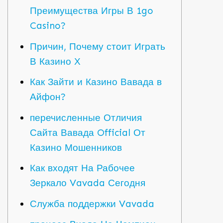
Преимущества Игры В 1go
Casino?
Причин, Почему стоит Играть
В Казино Х
Как Зайти и Казино Вавада в
Айфон?
перечисленные Отличия
Сайта Вавада Official От
Казино Мошенников
Как входят На Рабочее
Зеркало Vavada Сегодня
Служба поддержки Vavada