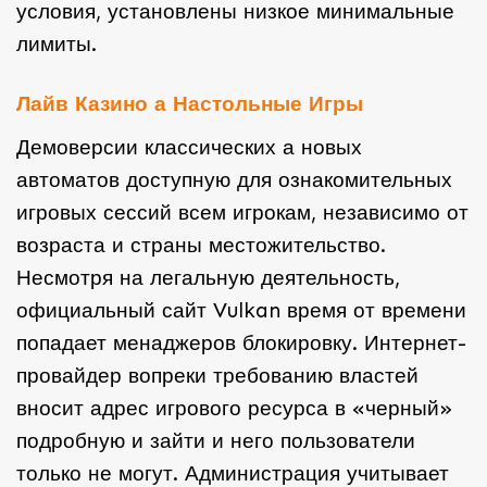
условия, установлены низкое минимальные
лимиты.
Лайв Казино а Настольные Игры
Демоверсии классических а новых
автоматов доступную для ознакомительных
игровых сессий всем игрокам, независимо от
возраста и страны местожительство.
Несмотря на легальную деятельность,
официальный сайт Vulkan время от времени
попадает менаджеров блокировку. Интернет-
провайдер вопреки требованию властей
вносит адрес игрового ресурса в «черный»
подробную и зайти и него пользователи
только не могут. Администрация учитывает