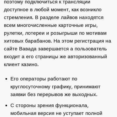
поэтому подключиться к трансляции
доступное в любой момент, как возникло
стремления. В разделе лайвов находятся
всем многочисленные карточные игры,
рулетки, лотереи и розыгрыши по мотивам
хитовых барабанов. На этом регистрация на
сайте Вавада завершается а пользователь
входит а его страницы же авторизованный
клиент казино.
Его операторы работают по
круглосуточному графику, принимают
заявки без перерывов же выходных.
С стороны зрения функционала,
мобильная версия не уступает полной