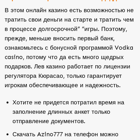
В этом онлайн казино есть возможностью не
тратить свои деньги на старте и тратить чем
в процессе долгосрочной” “игры. Поэтому,
прежде, меньше вносить первый банк,
ознакомьтесь с бонусной программой Vodka
casino, потому что да есть много щедрых
подарков. Лев казино работает по лицензии
регулятора Кюрасао, только гарантирует
игрокам обеспечивающее и надежность.
Хотите не придется потратил время на
заполнение длинных анкет только
отправление документов.
Скачать Azino777 на телефон можно