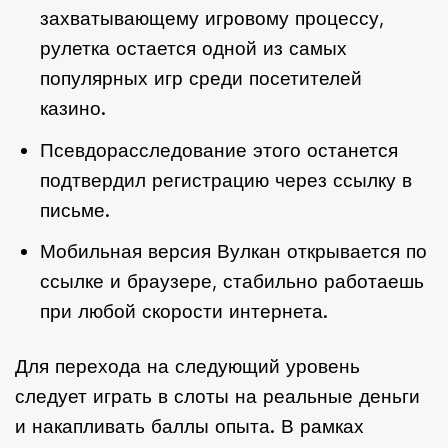
захватывающему игровому процессу,
рулетка остается одной из самых
популярных игр среди посетителей
казино.
Псевдорасследование этого останется
подтвердил регистрацию через ссылку в
письме.
Мобильная версия Вулкан открывается по
ссылке и браузере, стабильно работаешь
при любой скорости интернета.
Для перехода на следующий уровень
следует играть в слоты на реальные деньги
и накапливать баллы опыта. В рамках