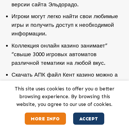
версии сайта Эльдорадо.
Игроки могут легко найти свои любимые
игры и получить доступ к необходимой
информации.
Коллекция онлайн казино занимает”
“свыше 3000 игровых автоматов
различной тематики на любой вкус.
Скачать АПК файл Кент казино можно а
Андроид совершенно бесплатно по
This site uses cookies to offer you a better
ссылке выше.
browsing experience. By browsing this
website, you agree to our use of cookies.
Купоны на актуально подарки публикуются и
сайтах-агрегаторах, страницах и группах
MORE INFO
ACCEPT
казино а соцсетях и популярных