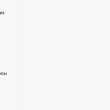
из
ансы