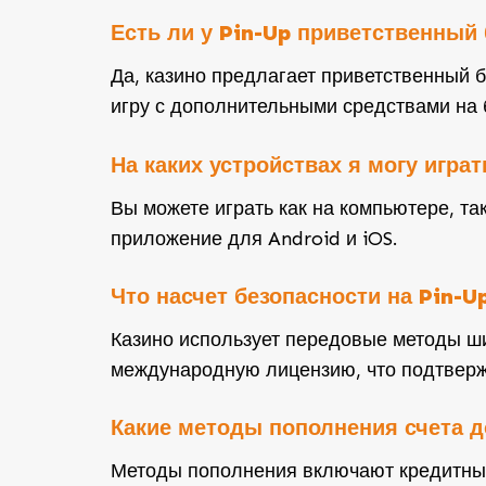
Есть ли у Pin-Up приветственный
Да, казино предлагает приветственный 
игру с дополнительными средствами на 
На каких устройствах я могу играт
Вы можете играть как на компьютере, та
приложение для Android и iOS.
Что насчет безопасности на Pin-U
Казино использует передовые методы ш
международную лицензию, что подтверж
Какие методы пополнения счета д
Методы пополнения включают кредитные