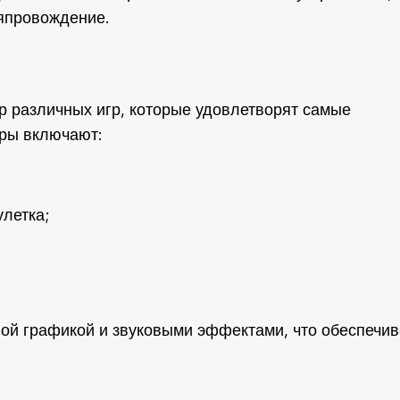
япровождение.
р различных игр, которые удовлетворят самые
гры включают:
улетка;
ой графикой и звуковыми эффектами, что обеспечив