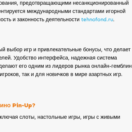
вания, предотвращающими несанкционированный
ментируется международными стандартами игорной
ность и законность деятельности
tehnofond.ru
.
ый выбор игр и привлекательные бонусы, что делает 
елей. Удобство интерфейса, надежная система
делают его одним из лидеров рынка онлайн-гемблин
гроков, так и для новичков в мире азартных игр.
зино Pin-Up?
включая слоты, настольные игры, игры с живыми