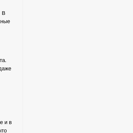
 В
жные
та.
 даже
е и в
что