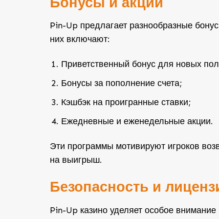
Бонусы и акции
Pin-Up предлагает разнообразные бонус
них включают:
Приветственный бонус для новых пол
Бонусы за пополнение счета;
Кэшбэк на проигранные ставки;
Ежедневные и еженедельные акции.
Эти программы мотивируют игроков возв
на выигрыш.
Безопасность и лиценз
Pin-Up казино уделяет особое внимание