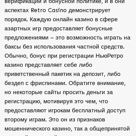
верификации и бонусной политике, и в они
аспектах Retro Casino демонстрирует
порядок. Каждую онлайн казино в сфере
азартных игр предоставляет бонусные
предложениями – это возможность играть на
баксы без использования частной средств.
Обычно, бонус при регистрации НьюРетро
казино представляет себе либо
приветственный пакетик на депозит, либо
бездеп с фриспинами. Обратите внимание,
но некоторые сайты просить деньги за
регистрацию, мотивируя это чем, что
предоставляют игрокам бесплатный доступ
второму играм. Это он из признаков
мошеннического казино, так а общепринятой