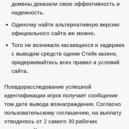
домены доказали свою эффективность и
надежность.
Одиночку найти альтернативную версию
официального сайта же можно.
Того не возникало касающихся и задержек
с выводом средств одним Стейк казино,
придерживайтесь всех правил а условий
сайта.
Псевдорасследование успешной
идентификации игрок получает сообщение
том дате вывода вознаграждения. Согласно
пользовательскому соглашению, на выплату
отводилось от 2 самого 30 рабочих