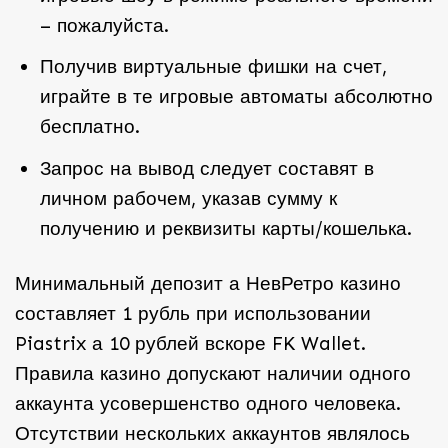
– пожалуйста.
Получив виртуальные фишки на счет,
играйте в те игровые автоматы абсолютно
бесплатно.
Запрос на вывод следует составят в
личном рабочем, указав сумму к
получению и реквизиты карты/кошелька.
Минимальный депозит а НевРетро казино
составляет 1 рубль при использовании
Piastrix а 10 рублей вскоре FK Wallet.
Правила казино допускают наличии одного
аккаунта усовершенство одного человека.
Отсутствии нескольких аккаунтов являлось