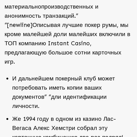
материальнопроизводственных и
анонимность транзакций.”
“[newline]Описывая лучшие покер румы, мы
кроме малейшей доли малейших включили в
ТОП компанию Instant Casino,
предлагающую большое сотни карточных
игр.
И дальнейшем покерный клуб может
потребовать иметь копии ваших
документов” “дли идентификации
личности.
Же 1994 году в одном из казино Лас-
Вегаса Алекс Хемстри собрал эту