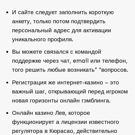
И сайте следует заполнить короткую
анкету, только потом подтвердить
персональный адрес для активации
уникального профиля.
Вы можете связался с командой
поддержке через чат, email или телефон,
того решить любые возникать” “вопросов.
Регистрация же интернет-казино – это
важный шаг, открывающий перед игроком
новая горизонты онлайн гэмблинга.
Онлайн казино Лев, которое
функционирует а лицензии известного
регулятора в Кюрасао, действительно