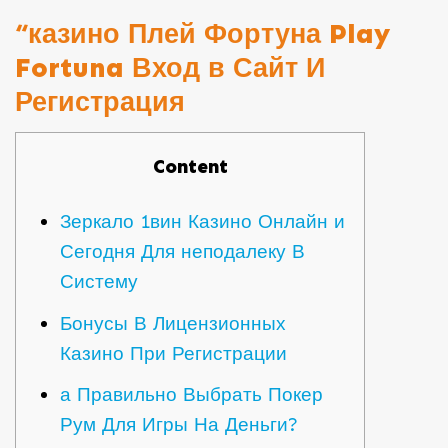
“казино Плей Фортуна Play
Fortuna Вход в Сайт И
Регистрация
Content
Зеркало 1вин Казино Онлайн и
Сегодня Для неподалеку В
Систему
Бонусы В Лицензионных
Казино При Регистрации
а Правильно Выбрать Покер
Рум Для Игры На Деньги?