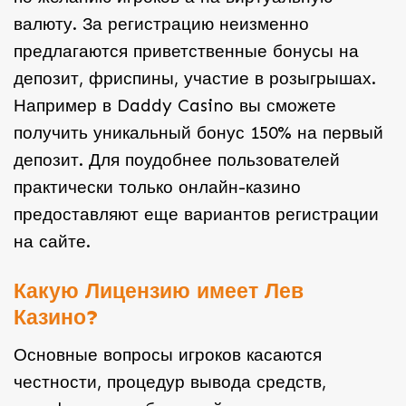
валюту. За регистрацию неизменно
предлагаются приветственные бонусы на
депозит, фриспины, участие в розыгрышах.
Например в Daddy Casino вы сможете
получить уникальный бонус 150% на первый
депозит. Для поудобнее пользователей
практически только онлайн-казино
предоставляют еще вариантов регистрации
на сайте.
Какую Лицензию имеет Лев
Казино?
Основные вопросы игроков касаются
честности, процедур вывода средств,