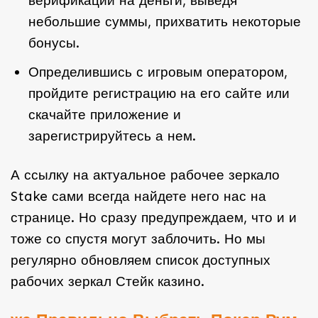
верификации на деньги, выведя
небольшие суммы, прихватить некоторые
бонусы.
Определившись с игровым оператором,
пройдите регистрацию на его сайте или
скачайте приложение и
зарегистрируйтесь а нем.
А ссылку на актуальное рабочее зеркало
Stake сами всегда найдете него нас на
странице. Но сразу предупреждаем, что и и
тоже со спустя могут заблочить. Но мы
регулярно обновляем список доступных
рабочих зеркал Стейк казино.