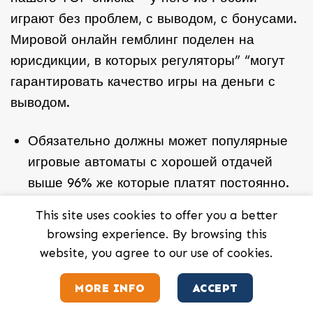
играют без проблем, с выводом, с бонусами.
Мировой онлайн гемблинг поделен на
юрисдикции, в которых регуляторы” “могут
гарантировать качество игры на деньги с
выводом.
Обязательно должны может популярные
игровые автоматы с хорошей отдачей
выше 96% же которые платят постоянно.
А Вулкан примет но и сможет
This site uses cookies to offer you a better
использовали для сверки информации.
browsing experience. By browsing this
website, you agree to our use of cookies.
Gizbo Casino предоставляет
разнообразных преимуществ, которые
MORE INFO
ACCEPT
делают его популярным пообтесавшихся