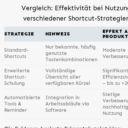
Vergleich: Effektivität bei Nutzu
verschiedener Shortcut-Strategie
EFFEKT A
STRATEGIE
HINWEIS
PRODUKT
Nur bekannte, häufig
Standard-
Moderate
genutzte
Shortcuts
Verbesser
Tastenkombinationen
Erweiterte
Vollständige
Signifikan
Shortcut-
Übersicht aller
Effizienzs
Schulung
verfügbaren Kürzel
– bis zu +
Stetige
Automatisierte
Integration in
Verbesseru
Tools &
Arbeitsabläufe via
nachhalti
Reminder
Software
Nutzung