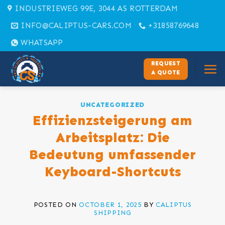
Skip
INDUSTRIEWEG 99E, 3044 AS ROTTERDAM
to
INFO@CALIPTUS-CARS.COM
+31858769648
content
WHATSAPP
REQUEST
A QUOTE
UNCATEGORIZED
Effizienzsteigerung am
Arbeitsplatz: Die
Bedeutung umfassender
Keyboard-Shortcuts
POSTED ON
OCTOBER 1, 2025
BY
CALIPTUS
SHIPPING