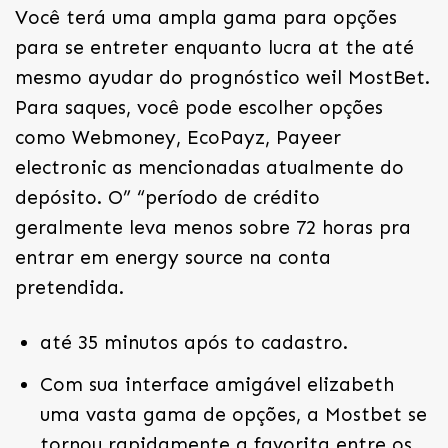
Você terá uma ampla gama para opções
para se entreter enquanto lucra at the até
mesmo ayudar do prognóstico weil MostBet.
Para saques, você pode escolher opções
como Webmoney, EcoPayz, Payeer
electronic as mencionadas atualmente do
depósito. O” “período de crédito
geralmente leva menos sobre 72 horas pra
entrar em energy source na conta
pretendida.
até 35 minutos após to cadastro.
Com sua interface amigável elizabeth
uma vasta gama de opções, a Mostbet se
tornou rapidamente a favorita entre os