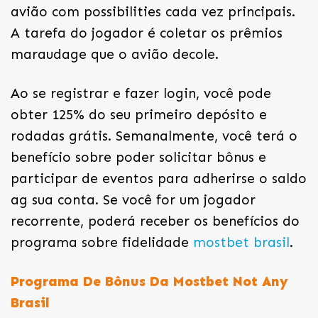
avião com possibilities cada vez principais.
A tarefa do jogador é coletar os prêmios
maraudage que o avião decole.
Ao se registrar e fazer login, você pode
obter 125% do seu primeiro depósito e
rodadas grátis. Semanalmente, você terá o
benefício sobre poder solicitar bônus e
participar de eventos para adherirse o saldo
ag sua conta. Se você for um jogador
recorrente, poderá receber os benefícios do
programa sobre fidelidade
mostbet brasil
.
Programa De Bônus Da Mostbet Not Any
Brasil