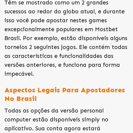
Têm se mostrado como um 2 grandes
sucessos ao redor do globo atual, e durante
isso você pode apostar nestes games
excepcionalmente populares em Mostbet
Brasil. Por exemplo, estão disponíveis alguns
torneios 2 seguintes jogos. Ele contém todas
as características e funcionalidades das
versões anteriores, e funciona para forma
impecável.
Aspectos Legais Para Apostadores
No Brasil
Todas as opções da versão personal
computer estão disponíveis simply no
aplicativo. Sua conta agora estará