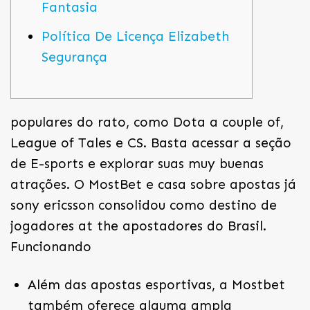
Fantasia
Política De Licença Elizabeth
Segurança
populares do rato, como Dota a couple of,
League of Tales e CS. Basta acessar a seção
de E-sports e explorar suas muy buenas
atrações. O MostBet e casa sobre apostas já
sony ericsson consolidou como destino de
jogadores at the apostadores do Brasil.
Funcionando
Além das apostas esportivas, a Mostbet
também oferece alguma ampla