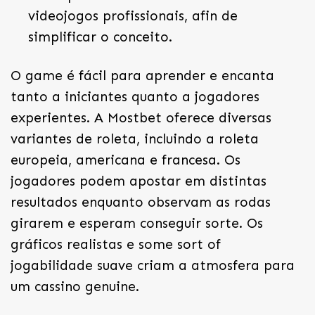
videojogos profissionais, afin de
simplificar o conceito.
O game é fácil para aprender e encanta
tanto a iniciantes quanto a jogadores
experientes. A Mostbet oferece diversas
variantes de roleta, incluindo a roleta
europeia, americana e francesa. Os
jogadores podem apostar em distintas
resultados enquanto observam as rodas
girarem e esperam conseguir sorte. Os
gráficos realistas e some sort of
jogabilidade suave criam a atmosfera para
um cassino genuine.