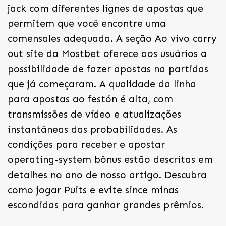
jack com diferentes lignes de apostas que
permitem que você encontre uma
comensales adequada. A seção Ao vivo carry
out site da Mostbet oferece aos usuários a
possibilidade de fazer apostas na partidas
que já começaram. A qualidade da linha
para apostas ao festón é alta, com
transmissões de vídeo e atualizações
instantâneas das probabilidades. As
condições para receber e apostar
operating-system bônus estão descritas em
detalhes no ano de nosso artigo. Descubra
como jogar Puits e evite since minas
escondidas para ganhar grandes prêmios.