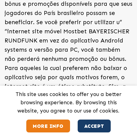
bônus e promoções disponíveis para que seus
jogadores do País brasileiro possam se
beneficiar. Se você preferir por utilizar u”
“internet site móvel Mostbet BAYERISCHER
RUNDFUNK em vez do aplicativo Android
systems a versão para PC, você também
não perderá nenhuma promoção ou bônus.
Para aqueles la cual preferem não baixar o
aplicativo seja por quais motivos forem, o
internet site é um ótimo substituto. Sim, a
This site uses cookies to offer you a better
Mostbet oferece um serviço de loading
browsing experience. By browsing this
gratuito, permitindo os quais os
website, you agree to our use of cookies.
apostadores assistam a uma variedade de
jogos sobre futebol e diferentes esportes.
MORE INFO
ACCEPT
Sim, a Mostbet é confiável e muito feliz y