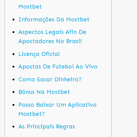
Mostbet
Informações Da Mostbet
Aspectos Legais Afin De
Apostadores No Brasil
Licença Oficial
Apostas De Futebol Ao Vivo
Como Sacar Dinheiro?
Bônus Na Mostbet
Posso Baixar Um Aplicativo
Mostbet?
As Principais Regras