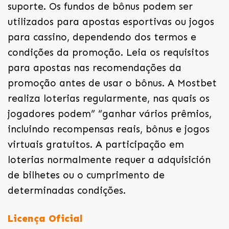
suporte. Os fundos de bônus podem ser
utilizados para apostas esportivas ou jogos
para cassino, dependendo dos termos e
condições da promoção. Leia os requisitos
para apostas nas recomendações da
promoção antes de usar o bônus. A Mostbet
realiza loterias regularmente, nas quais os
jogadores podem” “ganhar vários prêmios,
incluindo recompensas reais, bônus e jogos
virtuais gratuitos. A participação em
loterias normalmente requer a adquisición
de bilhetes ou o cumprimento de
determinadas condições.
Licença Oficial