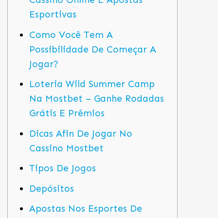
Esportivas
Como Você Tem A
Possibilidade De Começar A
Jogar?
Loteria Wild Summer Camp
Na Mostbet – Ganhe Rodadas
Grátis E Prêmios
Dicas Afin De Jogar No
Cassino Mostbet
Tipos De Jogos
Depósitos
Apostas Nos Esportes De