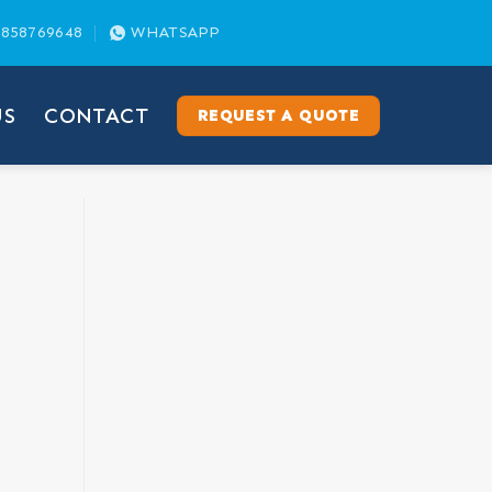
858769648
WHATSAPP
US
CONTACT
REQUEST A QUOTE