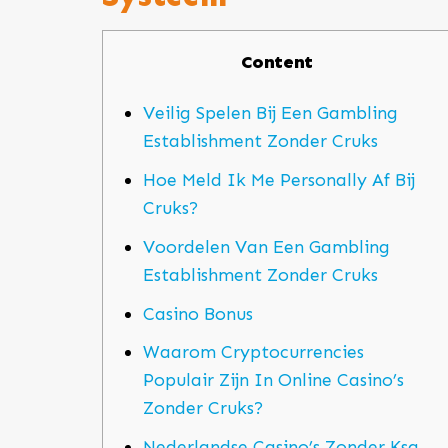
Content
Veilig Spelen Bij Een Gambling
Establishment Zonder Cruks
Hoe Meld Ik Me Personally Af Bij
Cruks?
Voordelen Van Een Gambling
Establishment Zonder Cruks
Casino Bonus
Waarom Cryptocurrencies
Populair Zijn In Online Casino’s
Zonder Cruks?
Nederlandse Casino’s Zonder Ksa