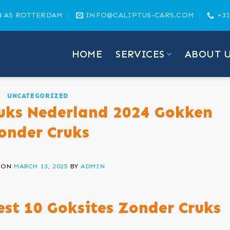
4 AS ROTTERDAM
INFO@CALIPTUS-CARS.COM
+31
HOME
SERVICES
ABOUT 
UNCATEGORIZED
uks Nederland 2024 Gokken
onder Cruks
 ON
MARCH 13, 2025
BY
ADMIN
est 10 Goksites Zonder Cruks