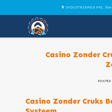
Skip
INDUSTRIEWEG 99E, 304
to
content
Casino Zonder Cr
Z
POSTED
Casino Zonder Cruks B
Systeem