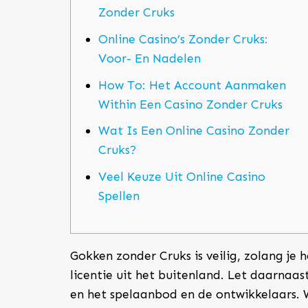
Zonder Cruks
Online Casino’s Zonder Cruks:
Voor- En Nadelen
How To: Het Account Aanmaken
Within Een Casino Zonder Cruks
Wat Is Een Online Casino Zonder
Cruks?
Veel Keuze Uit Online Casino
Spellen
Gokken zonder Cruks is veilig, zolang je
licentie uit het buitenland. Let daarna
en het spelaanbod en de ontwikkelaars. 