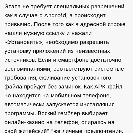
Этапа не требует специальных разрешений,
как в случае с Android, а происходит
привычно. После того как в адресной строке
нашли нужную ссылку и нажали
«Установить», необходимо разрешить
установку приложений из неизвестных
источников. Если и смартфоне достаточно
воспоминаниями, соответствуют системные
требования, скачивание установочного
файла пройдет без заминок. Как АРК-файл
но находится на мобильном телефоне,
автоматически запускается инсталляция
программы. Всякий гемблер выбирает
онлайн-казино на телефон, опираясь на
свой житейский” “же личные предпочтения.