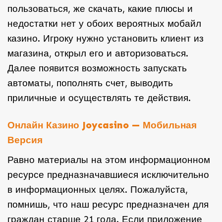
пользоваться, же скачать, какие плюсы и
недостатки нет у обоих вероятных мобайл
казино. Игроку нужно установить клиент из
магазина, открыл его и авторизоваться.
Далее появится возможность запускать
автоматы, пополнять счет, выводить
приличные и осуществлять те действия.
Онлайн Казино Joycasino — Мобильная
Версия
Равно материалы на этом информационном
ресурсе предназначавшиеся исключительно
в информационных целях. Пожалуйста,
помнишь, что наш ресурс предназначен для
граждан старше 21 года. Если приложение