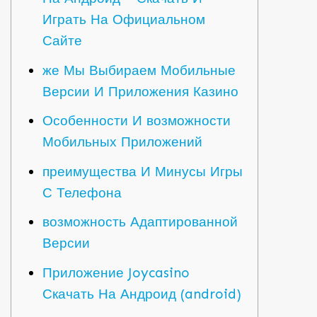
Играть На Официальном
Сайте
же Мы Выбираем Мобильные
Версии И Приложения Казино
Особенности И возможности
Мобильных Приложений
преимущества И Минусы Игры
С Телефона
возможность Адаптированной
Версии
Приложение Joycasino
Скачать На Андроид (android)