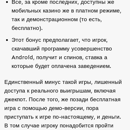
Все, за кроме последних, доступны же
мобильных казино же в платном режиме,
так и демонстрационном (то есть,
бесплатно).
Этот бонус предполагает, что игрок,
скачавший программу усовершенство
Android, получит и спинов, ставка а
которые будет оплачена заведением.
Единственный минус такой игры, лишенный
доступа к реального выигрышам, включая
джекпот. После того, же позади бесплатная
игра с помощью демо-версии, пора
приступать к игре по-настоящему, и деньги.
В том случае игроку понадобится пройти