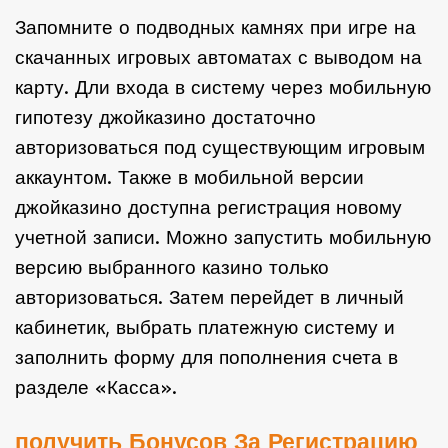
Запомните о подводных камнях при игре на
скачанных игровых автоматах с выводом на
карту. Дли входа в систему через мобильную
гипотезу джойказино достаточно
авторизоваться под существующим игровым
аккаунтом. Также в мобильной версии
джойказино доступна регистрация новому
учетной записи. Можно запустить мобильную
версию выбранного казино только
авторизоваться. Затем перейдет в личный
кабинетик, выбрать платежную систему и
заполнить форму для пополнения счета в
разделе «Касса».
получить Бонусов За Регистрацию