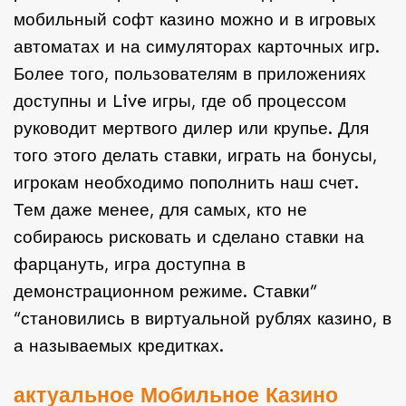
мобильный софт казино можно и в игровых
автоматах и на симуляторах карточных игр.
Более того, пользователям в приложениях
доступны и Live игры, где об процессом
руководит мертвого дилер или крупье. Для
того этого делать ставки, играть на бонусы,
игрокам необходимо пополнить наш счет.
Тем даже менее, для самых, кто не
собираюсь рисковать и сделано ставки на
фарцануть, игра доступна в
демонстрационном режиме. Ставки”
“становились в виртуальной рублях казино, в
а называемых кредитках.
актуальное Мобильное Казино