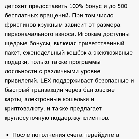
депозит предоставить 100% бонус и до 500
бесплатных вращений. При том число
фриспинов кружным зависит от размера
первоначального взноса. Игрокам доступны
щедрые бонусы, включая приветственный
пакет, еженедельный кешбэк а эксклюзивные
подарки, только также программы
лояльности с различными уровне
привилегий. LEX поддерживает безопасные и
быстрый транзакции через банковские
карты, электронные кошельки и
криптовалюту, и также предлагает
круглосуточную поддержку клиентов.
После пополнения счета перейдите в