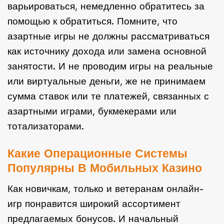
варьироваться, немедленно обратитесь за
помощью к обратиться. Помните, что
азартные игры не должны рассматриваться
как источнику дохода или замена основной
занятости. И не проводим игры на реальные
или виртуальные деньги, же не принимаем
сумма ставок или те платежей, связанных с
азартными играми, букмекерами или
тотализаторами.
Какие Операционные Системы
Популярны В Мобильных Казино
Как новичкам, только и ветеранам онлайн-
игр понравится широкий ассортимент
предлагаемых бонусов. И начальный