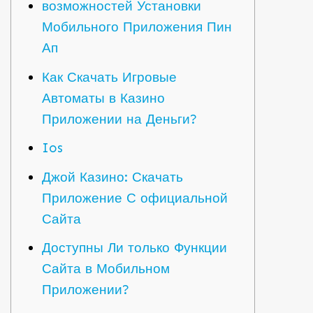
возможностей Установки
Мобильного Приложения Пин
Ап
Как Скачать Игровые
Автоматы в Казино
Приложении на Деньги?
Ios
Джой Казино: Скачать
Приложение С официальной
Сайта
Доступны Ли только Функции
Сайта в Мобильном
Приложении?