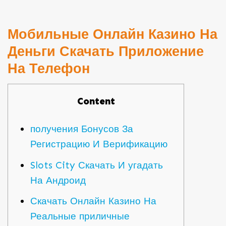
Мобильные Онлайн Казино На
Деньги Скачать Приложение
На Телефон
Content
получения Бонусов За
Регистрацию И Верификацию
Slots City Скачать И угадать
На Андроид
Скачать Онлайн Казино На
Реальные приличные