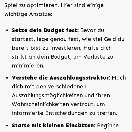
Spiel zu optimieren. Hier sind einige
wichtige Ansätze:
Setze dein Budget fest:
Bevor du
startest, lege genau fest, wie viel Geld du
bereit bist zu investieren. Halte dich
strikt an dein Budget, um Verluste zu
minimieren.
Verstehe die Auszahlungsstruktur:
Mach
dich mit den verschiedenen
Auszahlungsmöglichkeiten und ihren
Wahrscheinlichkeiten vertraut, um
informierte Entscheidungen zu treffen.
Starte mit kleinen Einsätzen:
Beginne