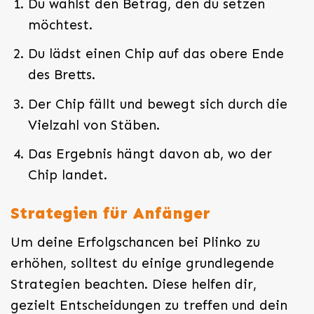
Du wählst den Betrag, den du setzen
möchtest.
Du lädst einen Chip auf das obere Ende
des Bretts.
Der Chip fällt und bewegt sich durch die
Vielzahl von Stäben.
Das Ergebnis hängt davon ab, wo der
Chip landet.
Strategien für Anfänger
Um deine Erfolgschancen bei Plinko zu
erhöhen, solltest du einige grundlegende
Strategien beachten. Diese helfen dir,
gezielt Entscheidungen zu treffen und dein