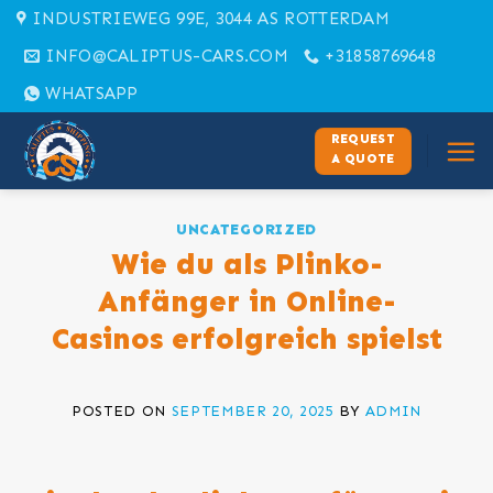
Skip
INDUSTRIEWEG 99E, 3044 AS ROTTERDAM
to
INFO@CALIPTUS-CARS.COM
+31858769648
content
WHATSAPP
REQUEST
A QUOTE
UNCATEGORIZED
Wie du als Plinko-
Anfänger in Online-
Casinos erfolgreich spielst
POSTED ON
SEPTEMBER 20, 2025
BY
ADMIN