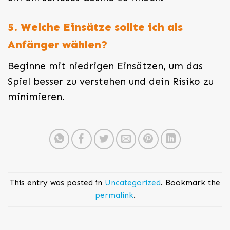
5. Welche Einsätze sollte ich als
Anfänger wählen?
Beginne mit niedrigen Einsätzen, um das
Spiel besser zu verstehen und dein Risiko zu
minimieren.
This entry was posted in
Uncategorized
. Bookmark the
permalink
.