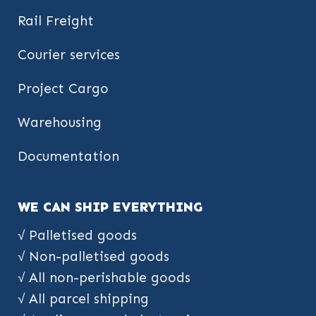
Rail Freight
Courier services
Project Cargo
Warehousing
Documentation
WE CAN SHIP EVERYTHING
√ Palletised goods
√ Non-palletised goods
√ All non-perishable goods
√ All parcel shipping