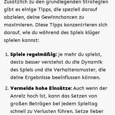
Zusätzlich zu den grundlegenden Strategien
gibt es einige Tipps, die speziell darauf
abzielen, deine Gewinnchancen zu
maximieren. Diese Tipps konzentrieren sich
darauf, wie du während des Spiels klüger
spielen kannst:
Spiele regelmäßig:
Je mehr du spielst,
desto besser verstehst du die Dynamik
des Spiels und die Verhaltensmuster, die
deine Ergebnisse beeinflussen können.
Vermeide hohe Einsätze:
Auch wenn der
Anreiz hoch ist, kann das Setzen von
großen Beträgen bei jedem Spieltag
schnell zu Verlusten führen. Setze lieber