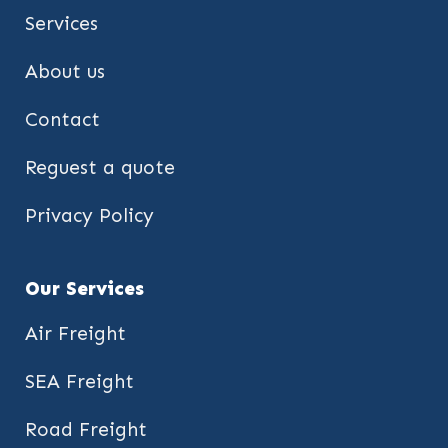
Services
About us
Contact
Reguest a quote
Privacy Policy
Our Services
Air Freight
SEA Freight
Road Freight