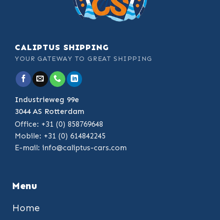
CALIPTUS SHIPPING
YOUR GATEWAY TO GREAT SHIPPING
Industrieweg 99e
3044 AS Rotterdam
Office: +31 (0) 858769648
Mobile: +31 (0) 614842245
E-mail:
info@caliptus-cars.com
Menu
Home