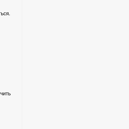
ься.
чить