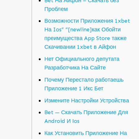
Bet На Айфон – Скачать без
Проблем
Возможности Приложения 1xbet
На Ios” “[newline]как Обойти
преимущества App Store также
Скачивании 1xbet в Айфон
Нет Официального депутата
Разработчика На Сайте
Почему Перестало работаешь
Приложение 1 Икс Бет
Измените Настройки Устройства
Bet — Скачать Приложение Для
Android И Іos
Как Установить Приложение На