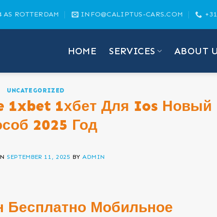
4 AS ROTTERDAM
INFO@CALIPTUS-CARS.COM
+31
HOME
SERVICES
ABOUT 
UNCATEGORIZED
e 1xbet 1хбет Для Ios Новый
соб 2025 Год
ON
SEPTEMBER 11, 2025
BY
ADMIN
н Бесплатно Мобильное