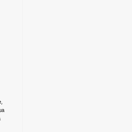
,
ша
а