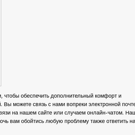
, чтобы обеспечить дополнительный комфорт и
 Вы можете связь с нами вопреки электронной почте
вязи на нашем сайте или случаем онлайн-чатом. На
очь вам обойтись любую проблему также ответить н