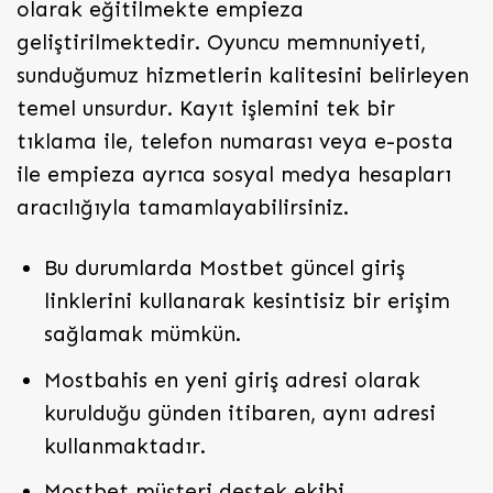
olarak eğitilmekte empieza
geliştirilmektedir. Oyuncu memnuniyeti,
sunduğumuz hizmetlerin kalitesini belirleyen
temel unsurdur. Kayıt işlemini tek bir
tıklama ile, telefon numarası veya e-posta
ile empieza ayrıca sosyal medya hesapları
aracılığıyla tamamlayabilirsiniz.
Bu durumlarda Mostbet güncel giriş
linklerini kullanarak kesintisiz bir erişim
sağlamak mümkün.
Mostbahis en yeni giriş adresi olarak
kurulduğu günden itibaren, aynı adresi
kullanmaktadır.
Mostbet müşteri destek ekibi,