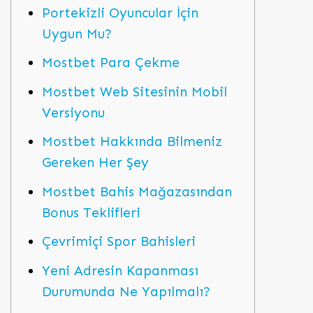
Portekizli Oyuncular İçin
Uygun Mu?
Mostbet Para Çekme
Mostbet Web Sitesinin Mobil
Versiyonu
Mostbet Hakkında Bilmeniz
Gereken Her Şey
Mostbet Bahis Mağazasından
Bonus Teklifleri
Çevrimiçi Spor Bahisleri
Yeni Adresin Kapanması
Durumunda Ne Yapılmalı?