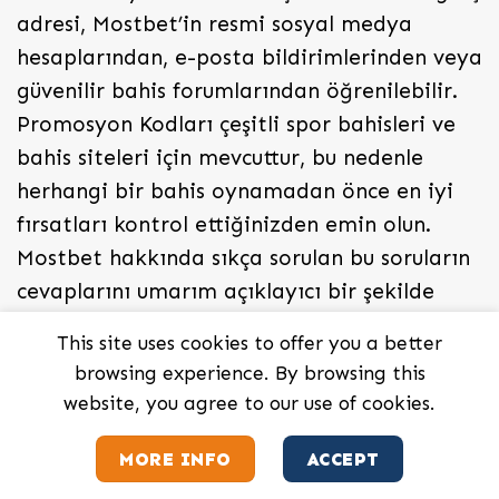
adresi, Mostbet’in resmi sosyal medya
hesaplarından, e-posta bildirimlerinden veya
güvenilir bahis forumlarından öğrenilebilir.
Promosyon Kodları çeşitli spor bahisleri ve
bahis siteleri için mevcuttur, bu nedenle
herhangi bir bahis oynamadan önce en iyi
fırsatları kontrol ettiğinizden emin olun.
Mostbet hakkında sıkça sorulan bu soruların
cevaplarını umarım açıklayıcı bir şekilde
sunabilmişimdir. Eğer daha fazla bilgiye
This site uses cookies to offer you a better
ihtiyacınız varsa veya başka sorularınız
browsing experience. By browsing this
varsa, Mostbet’in resmi internet sitesini
website, you agree to our use of cookies.
ziyaret edebilir veya müşteri desteği ile
iletişime geçebilirsiniz. Mostbet, bu talebi
MORE INFO
ACCEPT
karşılayan etkili bir canlı destek hizmeti