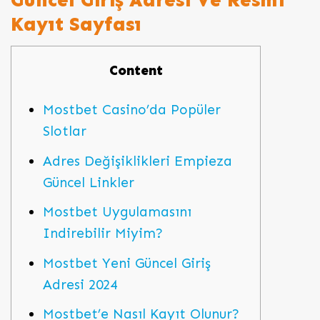
Kayıt Sayfası
Content
Mostbet Casino’da Popüler
Slotlar
Adres Değişiklikleri Empieza
Güncel Linkler
Mostbet Uygulamasını
Indirebilir Miyim?
Mostbet Yeni Güncel Giriş
Adresi 2024
Mostbet’e Nasıl Kayıt Olunur?