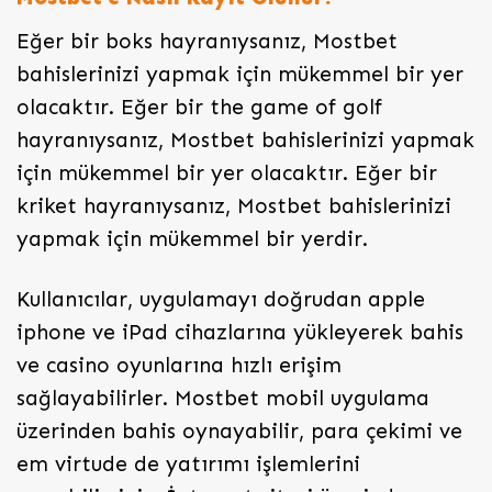
Eğer bir boks hayranıysanız, Mostbet
bahislerinizi yapmak için mükemmel bir yer
olacaktır. Eğer bir the game of golf
hayranıysanız, Mostbet bahislerinizi yapmak
için mükemmel bir yer olacaktır. Eğer bir
kriket hayranıysanız, Mostbet bahislerinizi
yapmak için mükemmel bir yerdir.
Kullanıcılar, uygulamayı doğrudan apple
iphone ve iPad cihazlarına yükleyerek bahis
ve casino oyunlarına hızlı erişim
sağlayabilirler. Mostbet mobil uygulama
üzerinden bahis oynayabilir, para çekimi ve
em virtude de yatırımı işlemlerini