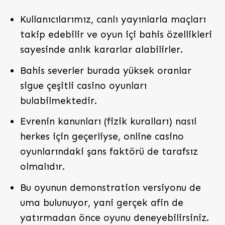
Kullanıcılarımız, canlı yayınlarla maçları
takip edebilir ve oyun içi bahis özellikleri
sayesinde anlık kararlar alabilirler.
Bahis severler burada yüksek oranlar
sigue çeşitli casino oyunları
bulabilmektedir.
Evrenin kanunları (fizik kuralları) nasıl
herkes için geçerliyse, online casino
oyunlarındaki şans faktörü de tarafsız
olmalıdır.
Bu oyunun demonstration versiyonu de
uma bulunuyor, yani gerçek afin de
yatırmadan önce oyunu deneyebilirsiniz.