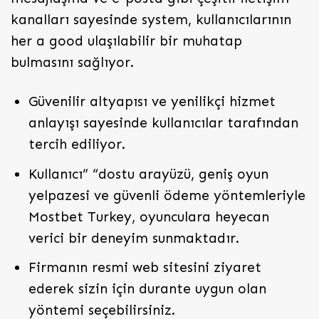
kanalları sayesinde system, kullanıcılarının
her a good ulaşılabilir bir muhatap
bulmasını sağlıyor.
Güvenilir altyapısı ve yenilikçi hizmet
anlayışı sayesinde kullanıcılar tarafından
tercih ediliyor.
Kullanıcı” “dostu arayüzü, geniş oyun
yelpazesi ve güvenli ödeme yöntemleriyle
Mostbet Turkey, oyunculara heyecan
verici bir deneyim sunmaktadır.
Firmanın resmi web sitesini ziyaret
ederek sizin için durante uygun olan
yöntemi seçebilirsiniz.