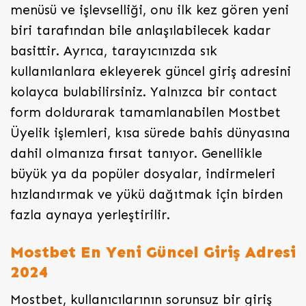
menüsü ve işlevselliği, onu ilk kez gören yeni
biri tarafından bile anlaşılabilecek kadar
basittir. Ayrıca, tarayıcınızda sık
kullanılanlara ekleyerek güncel giriş adresini
kolayca bulabilirsiniz. Yalnızca bir contact
form doldurarak tamamlanabilen Mostbet
Üyelik işlemleri, kısa sürede bahis dünyasına
dahil olmanıza fırsat tanıyor. Genellikle
büyük ya da popüler dosyalar, indirmeleri
hızlandırmak ve yükü dağıtmak için birden
fazla aynaya yerleştirilir.
Mostbet En Yeni Güncel Giriş Adresi
2024
Mostbet, kullanıcılarının sorunsuz bir giriş