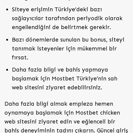
Siteye erişimin Türkiye’deki bazı
sağlayıcılar tarafından periyodik olarak
engellendiğini de belirtmek gerekir.
Bazı dönemlerde sunulan bu bonus, siteyi
tanımak isteyenler için mükemmel bir
fırsat.
Daha fazla bilgi ve bahis yapmaya
başlamak için Mostbet Türkiye’nin sah
web sitesini ziyaret edebilirsiniz.
Daha fazla bilgi almak empieza hemen
oynamaya başlamak için Mostbet chicken
web sitesini ziyaret edin ve eğlenceli bir
bahis deneyiminin tadını çıkarın. Güncel giriş