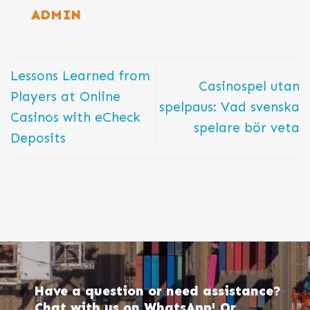
ADMIN
Lessons Learned from
Casinospel utan
Players at Online
spelpaus: Vad svenska
Casinos with eCheck
spelare bör veta
Deposits
Have a question or need assistance?
Chat with us on WhatsApp! Or