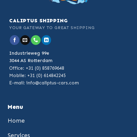
CALIPTUS SHIPPING
YOUR GATEWAY TO GREAT SHIPPING
Industrieweg 99e
3044 AS Rotterdam
Office: +31 (0) 858769648
Mobile: +31 (0) 614842245
E-mail:
info@caliptus-cars.com
Menu
Home
Services