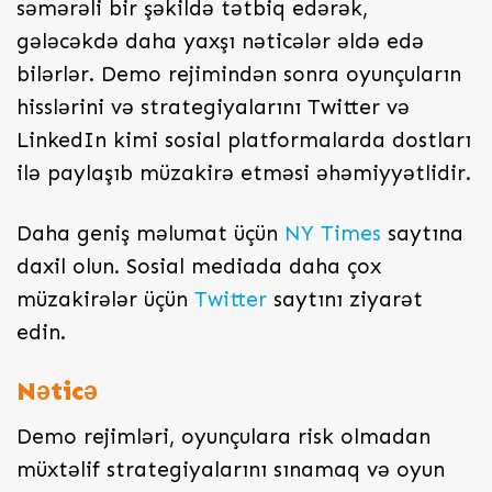
səmərəli bir şəkildə tətbiq edərək,
gələcəkdə daha yaxşı nəticələr əldə edə
bilərlər. Demo rejimindən sonra oyunçuların
hisslərini və strategiyalarını Twitter və
LinkedIn kimi sosial platformalarda dostları
ilə paylaşıb müzakirə etməsi əhəmiyyətlidir.
Daha geniş məlumat üçün
NY Times
saytına
daxil olun. Sosial mediada daha çox
müzakirələr üçün
Twitter
saytını ziyarət
edin.
Nəticə
Demo rejimləri, oyunçulara risk olmadan
müxtəlif strategiyalarını sınamaq və oyun