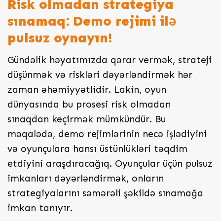
Risk olmadan strategiya
sınamaq: Demo rejimi ilə
pulsuz oynayın!
Gündəlik həyatımızda qərar vermək, strateji
düşünmək və riskləri dəyərləndirmək hər
zaman əhəmiyyətlidir. Lakin, oyun
dünyasında bu prosesi risk olmadan
sınaqdan keçirmək mümkündür. Bu
məqalədə, demo rejimlərinin necə işlədiyini
və oyunçulara hansı üstünlükləri təqdim
etdiyini araşdıracağıq. Oyunçular üçün pulsuz
imkanları dəyərləndirmək, onların
strategiyalarını səmərəli şəkildə sınamağa
imkan tanıyır.