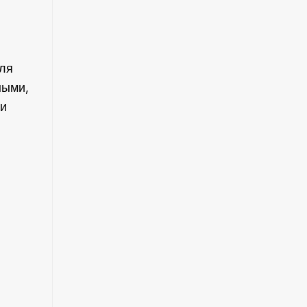
для
ными,
 и