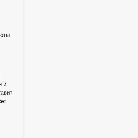
боты
м
я и
тавит
жет