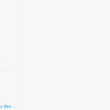
sy Bez