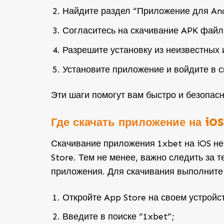
Найдите раздел “Приложение для And
Согласитесь на скачивание APK файл
Разрешите установку из неизвестных 
Установите приложение и войдите в с
Эти шаги помогут вам быстро и безопасн
Где скачать приложение на iO
Скачивание приложения 1xbet на iOS не 
Store. Тем не менее, важно следить за 
приложения. Для скачивания выполнит
Откройте App Store на своем устройс
Введите в поиске “1xbet”;