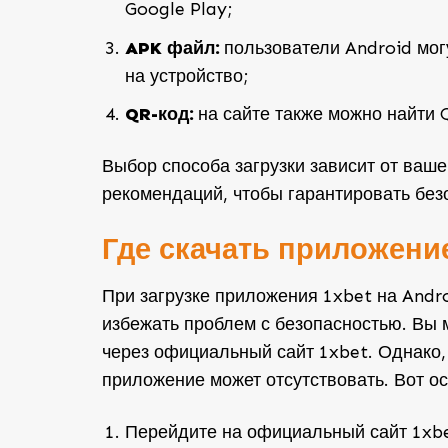
Google Play;
APK файл:
пользователи Android могу
на устройство;
QR-код:
на сайте также можно найти Q
Выбор способа загрузки зависит от ваш
рекомендаций, чтобы гарантировать без
Где скачать приложени
При загрузке приложения 1xbet на Andr
избежать проблем с безопасностью. Вы м
через официальный сайт 1xbet. Однако, 
приложение может отсутствовать. Вот ос
Перейдите на официальный сайт 1xb