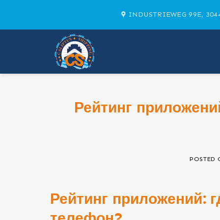
Skip
INDUSTRIEWEG 99E, 304
to
content
Рейтинг приложений
POSTED
Рейтинг приложений: г
телефон?