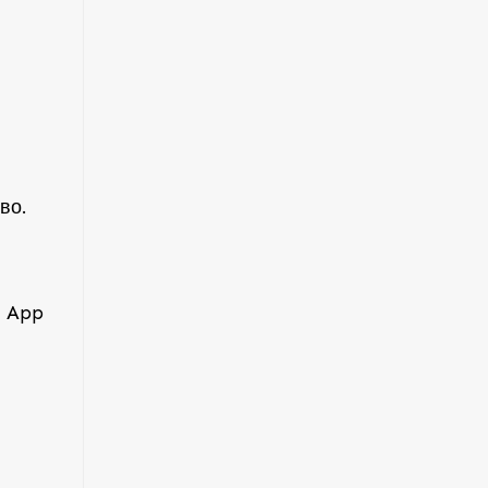
во.
в App