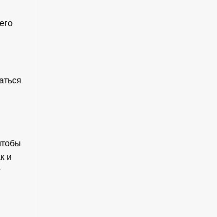
его
аться
чтобы
к и
y