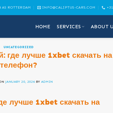
4 AS ROTTERDAM
INFO@CALIPTUS-CARS.COM
+31
HOME
SERVICES
ABOUT 
UNCATEGORIZED
: где лучше 1xbet скачать на
телефон?
 ON
JANUARY 20, 2026
BY
ADMIN
де лучше 1xbet скачать на