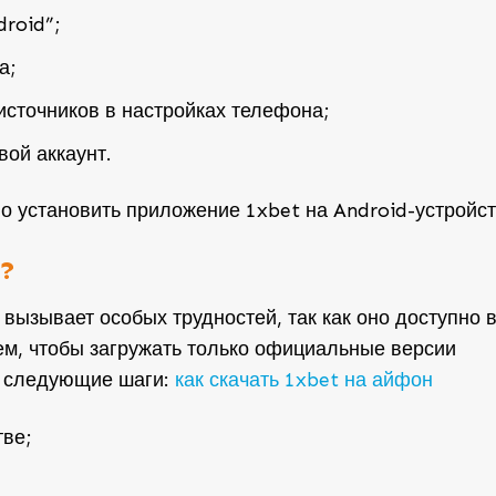
roid”;
а;
источников в настройках телефона;
вой аккаунт.
о установить приложение 1xbet на Android-устройст
S?
вызывает особых трудностей, так как оно доступно 
тем, чтобы загружать только официальные версии
е следующие шаги:
как скачать 1xbet на айфон
тве;