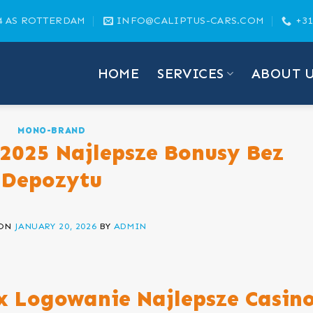
4 AS ROTTERDAM
INFO@CALIPTUS-CARS.COM
+31
HOME
SERVICES
ABOUT 
MONO-BRAND
 2025 Najlepsze Bonusy Bez
Depozytu
 ON
JANUARY 20, 2026
BY
ADMIN
ox Logowanie Najlepsze Casin