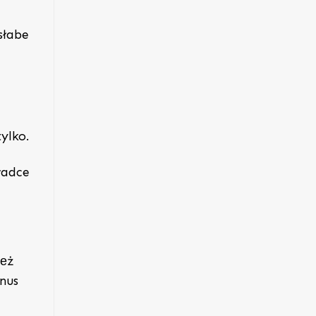
słabe
ylko.
ładce
tеż
nus