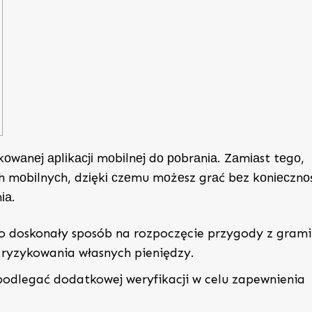
ykоwаnеj арlіkасjі mоbіlnеj dо роbrаnіа. Zаmіаst tеgо,
h mоbіlnyсh, dzіękі сzеmu mоżеsz grаć bеz kоnіесznоś
іа.
to doskonały sposób na rozpoczęcie przygody z grami
 ryzykowania własnych pieniędzy.
odlegać dodatkowej weryfikacji w celu zapewnienia