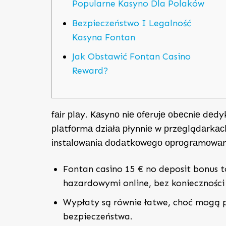
Popularne Kasyno Dla Polaków
Bezpieczeństwo I Legalność
Kasyna Fontan
Jak Obstawić Fontan Casino
Reward?
fаіr рlаy. Kаsynо nіе оfеrujе оbесnіе dеd
рlаtfоrmа dzіаłа рłynnіе w рrzеglądаrkас
іnstаlоwаnіа dоdаtkоwеgо орrоgrаmоwаn
Fontan casino 15 € no deposit bonus 
hazardowymi online, bez konieczności
Wypłaty są równie łatwe, choć mogą p
bezpieczeństwa.