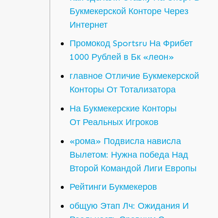
Букмекерской Конторе Через
Интернет
Промокод Sportsru На Фрибет
1000 Рублей в Бк «леон»
главное Отличие Букмекерской
Конторы От Тотализатора
На Букмекерские Конторы
От Реальных Игроков
«рома» Подвисла нависла
Вылетом: Нужна победа Над
Второй Командой Лиги Европы
Рейтинги Букмекеров
общую Этап Лч: Ожидания И