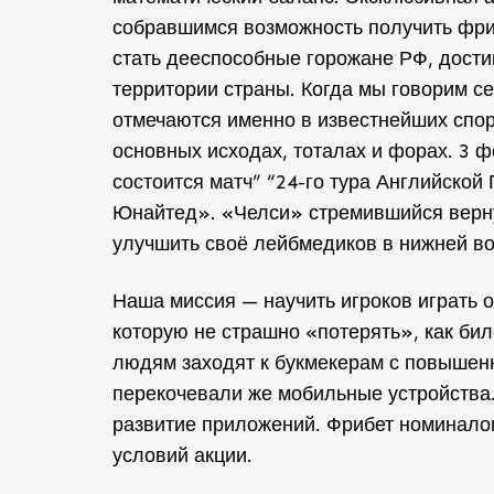
собравшимся возможность получить фри
стать дееспособные горожане РФ, дости
территории страны. Когда мы говорим с
отмечаются именно в известнейших спор
основных исходах, тоталах и форах. 3
состоится матч” “24-го тура Английской
Юнайтед». «Челси» стремившийся вернут
улучшить своё лейбмедиков в нижней во
Наша миссия — научить игроков играть о
которую не страшно «потерять», как би
людям заходят к букмекерам с повышенн
перекочевали же мобильные устройства.
развитие приложений. Фрибет номинало
условий акции.