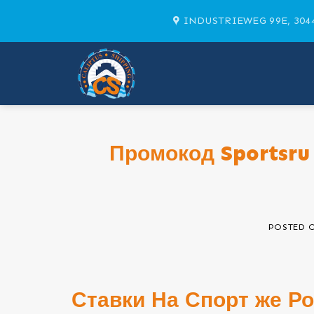
Skip
INDUSTRIEWEG 99E, 304
to
content
Промокод Sportsru
POSTED 
Ставки На Спорт же Ро