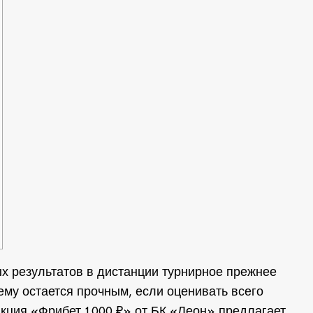
х результатов в дистанции турнирное прежнее
му остается прочным, если оценивать всего
кция «Фрибет 1000 ₽» от БК «Леон» предлагает