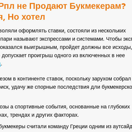
Рпл не Продают Букмекерам?
, Но хотел
оляли оформлять ставки, состояли из нескольких
е пари называют экспрессами и системами. Чтобы экс
) оказался выигрышным, пройдет должны все исходы
е допускает проигрыш одного из включенных в нее
д
.
езом в континенте ставок, поскольку зарухом собрал
риск, удачу же спорные последствия дли букмекерск
озы а спортивные события, основанные на глубоких
ках, трендах и других факторах.
букмекеры считали команду Греции одним из аутсай