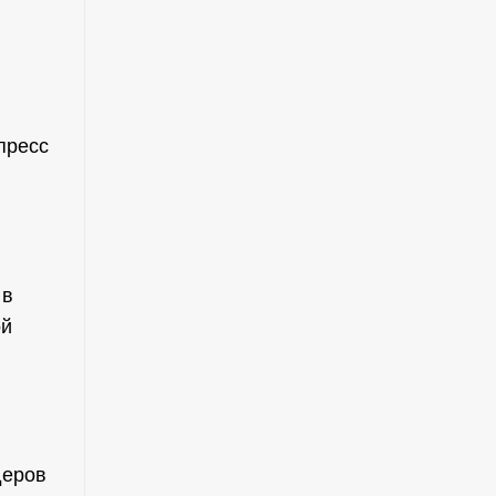
пресс
,
 в
ой
деров