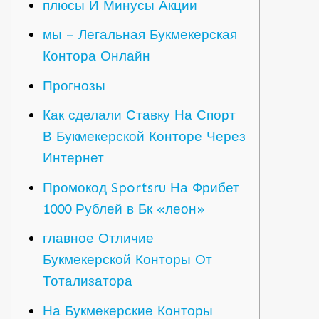
плюсы И Минусы Акции
мы – Легальная Букмекерская
Контора Онлайн
Прогнозы
Как сделали Ставку На Спорт
В Букмекерской Конторе Через
Интернет
Промокод Sportsru На Фрибет
1000 Рублей в Бк «леон»
главное Отличие
Букмекерской Конторы От
Тотализатора
На Букмекерские Конторы