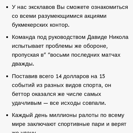
У нас эксклавов Вы сможете ознакомиться
со всеми разумеющимися акциями
букмекерских контор.
Команда под руководством Давиде Никола
испытывает проблемы же обороне,
пропуская в” “восьми последних матчах
дважды.
Поставив всего 14 долларов на 15
событий из разных видов спорта, он
беттор оказался же числе самых
удачливым — все исходы совпали.
Каждый день миллионы ралоты по всему
мире заключают спортивные пари и верят
же удачу.