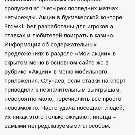
пропуская а” “четырех последних матчах
четырежды. Акции в букмекерской конторе
Stawki. bet разработаны для игроков а
ставках и любителей поиграть в казино.
Информация об содержательных
предложениях в разделе «Мои акции» в
скрытом меню в основном сайте же в
рубрике «Акции» в меню мобильного
приложения. Случаев, если ставки на спорт
приводили к незначительным выигрышам,
невероятно мало, перечислить все просто
невозможно. Часто удача посещает людей,
их никак этого только ожидают, иногда –
самыми непредсказуемыми способом.