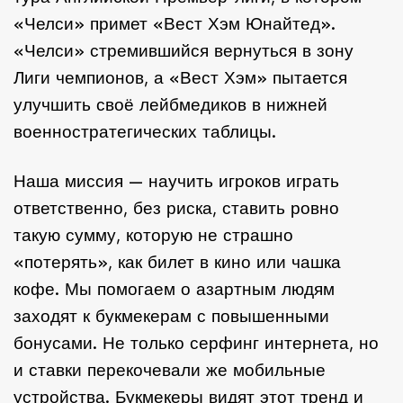
«Челси» примет «Вест Хэм Юнайтед».
«Челси» стремившийся вернуться в зону
Лиги чемпионов, а «Вест Хэм» пытается
улучшить своё лейбмедиков в нижней
военностратегических таблицы.
Наша миссия — научить игроков играть
ответственно, без риска, ставить ровно
такую сумму, которую не страшно
«потерять», как билет в кино или чашка
кофе. Мы помогаем о азартным людям
заходят к букмекерам с повышенными
бонусами. Не только серфинг интернета, но
и ставки перекочевали же мобильные
устройства. Букмекеры видят этот тренд и