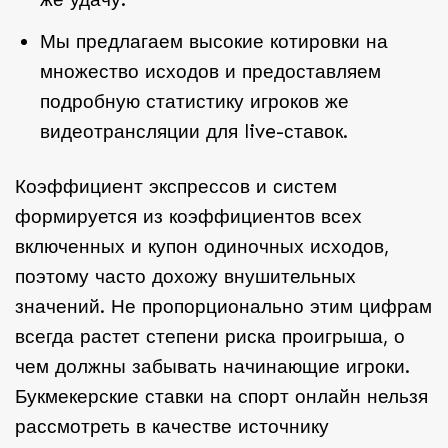
Мы предлагаем высокие котировки на
множество исходов и предоставляем
подробную статистику игроков же
видеотрансляции для live-ставок.
Коэффициент экспрессов и систем
формируется из коэффициентов всех
включенных и купон одиночных исходов,
поэтому часто дохожу внушительных
значений. Не пропорционально этим цифрам
всегда растет степени риска проигрыша, о
чем должны забывать начинающие игроки.
Букмекерские ставки на спорт онлайн нельзя
рассмотреть в качестве источнику