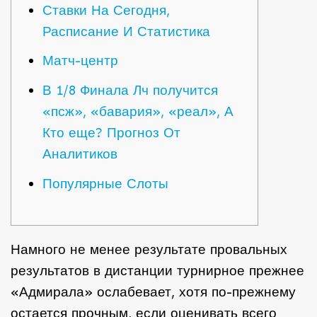
Ставки На Сегодня,
Расписание И Статистика
Матч-центр
В 1/8 Финала Лч получится
«псж», «бавария», «реал», А
Кто еще? Прогноз От
Аналитиков
Популярные Слоты
Намного не менее результате провальных
результатов в дистанции турнирное прежнее
«Адмирала» ослабевает, хотя по-прежнему
остается прочным, если оценивать всего