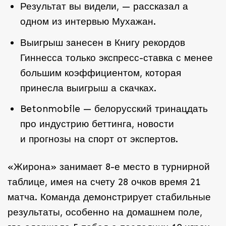
Результат вы видели, — рассказал а
одном из интервью Мухажан.
Выигрыш занесен в Книгу рекордов
Гиннесса только экспресс-ставка с менее
большим коэффициентом, которая
принесла выигрыш а скачках.
Betonmobile — белорусский тринацдать
про индустрию беттинга, новости
и прогнозы на спорт от экспертов.
«Жирона» занимает 8-е место в турнирной
таблице, имея на счету 28 очков время 21
матча. Команда демонстрирует стабильные
результаты, особенно на домашнем поле,