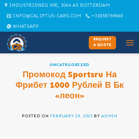
Skip
INDUSTRIEWEG 99E, 3044 AS ROTTERDAM
to
INFO@CALIPTUS-CARS.COM
+31858769648
content
WHATSAPP
REQUEST
A QUOTE
UNCATEGORIZED
Промокод Sportsru На
Фрибет 1000 Рублей В Бк
«леон»
POSTED ON
FEBRUARY 19, 2025
BY
ADMIN