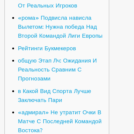
От Реальных Игроков
«рома» Подвисла нависла
Вылетом: Нужна победа Над
Второй Командой Лиги Европы
Рейтинги Букмекеров
общую Этап Лч: Ожидания И
Реальность Сравним С
Прогнозами
в Какой Вид Спорта Лучше
Заключать Пари
«адмирал» Не утратит Очки В
Матче С Последней Командой
Востока?