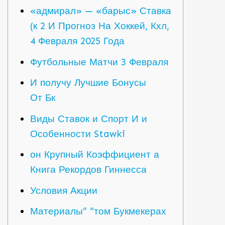
«адмирал» — «барыс» Ставка
(к 2 И Прогноз На Хоккей, Кхл,
4 Февраля 2025 Года
Футбольные Матчи 3 Февраля
И получу Лучшие Бонусы
От Бк
Виды Ставок и Спорт И и
Особенности Stawki
он Крупный Коэффициент а
Книга Рекордов Гиннесса
Условия Акции
Материалы” “том Букмекерах