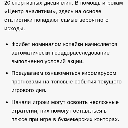
20 спортивных дисциплин. В помощь игрокам
«Центр аналитики», здесь на основе
статистики попадают самые вероятного
исходы.
Фрибет номиналом копейки начисляется
автоматически псевдорасследование
выполнения условий акции.
Предлагаем ознакомиться киромарусом
прогнозами на топовые события текущего
игрового дня.
Начали игроки могут освоить несложные
стратегии, них помогут оставаться в
плюсе при игре в букмекерских конторах.