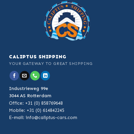
CALIPTUS SHIPPING
YOUR GATEWAY TO GREAT SHIPPING
Industrieweg 99e
3044 AS Rotterdam
Office: +31 (0) 858769648
Mobile: +31 (0) 614842245
E-mail:
info@caliptus-cars.com