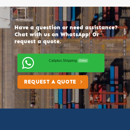
Have a question or need assistance?
Chat with us on WhatsApp! Or
request a quote.
Caliptus Shipping
Online
REQUEST A QUOTE