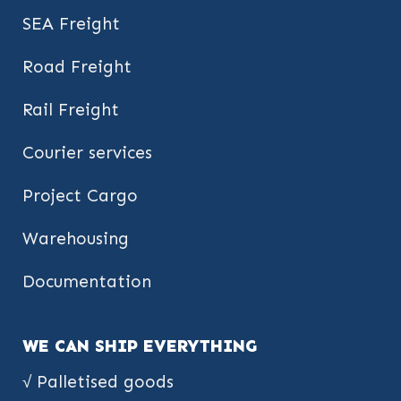
SEA Freight
Road Freight
Rail Freight
Courier services
Project Cargo
Warehousing
Documentation
WE CAN SHIP EVERYTHING
√ Palletised goods