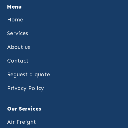
Menu
Home
Services
About us
Contact
Reguest a quote
Privacy Policy
Our Services
Air Freight