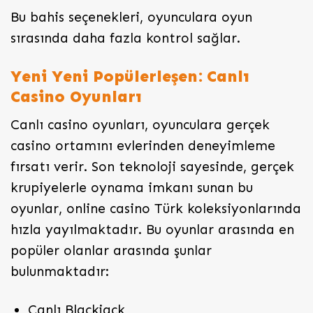
Bu bahis seçenekleri, oyunculara oyun
sırasında daha fazla kontrol sağlar.
Yeni Yeni Popülerleşen: Canlı
Casino Oyunları
Canlı casino oyunları, oyunculara gerçek
casino ortamını evlerinden deneyimleme
fırsatı verir. Son teknoloji sayesinde, gerçek
krupiyelerle oynama imkanı sunan bu
oyunlar, online casino Türk koleksiyonlarında
hızla yayılmaktadır. Bu oyunlar arasında en
popüler olanlar arasında şunlar
bulunmaktadır:
Canlı Blackjack