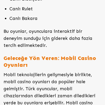
Canlı Rulet
Canlı Bakara
Bu oyunlar, oyunculara interaktif bir
deneyim sunduğu için giderek daha fazla
tercih edilmektedir.
Geleceğe Yön Veren: Mobil Casino
Oyunları
Mobil teknolojilerin gelişmesiyle birlikte,
mobil casino oyunları da popüler hale
gelmiştir. Türk oyuncular, mobil
cihazlarından diledikleri zaman diledikleri
yerde bu oyunlara erişebilir. Mobil casino