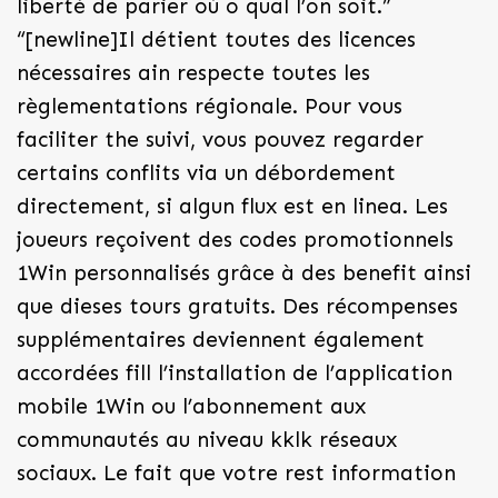
liberté de parier où o qual l’on soit.”
“[newline]Il détient toutes des licences
nécessaires ain respecte toutes les
règlementations régionale. Pour vous
faciliter the suivi, vous pouvez regarder
certains conflits via un débordement
directement, si algun flux est en linea. Les
joueurs reçoivent des codes promotionnels
1Win personnalisés grâce à des benefit ainsi
que dieses tours gratuits. Des récompenses
supplémentaires deviennent également
accordées fill l’installation de l’application
mobile 1Win ou l’abonnement aux
communautés au niveau kklk réseaux
sociaux. Le fait que votre rest information