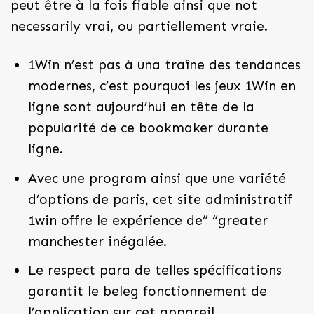
peut être à la fois fiable ainsi que not
necessarily vrai, ou partiellement vraie.
1Win n’est pas à una traîne des tendances
modernes, c’est pourquoi les jeux 1Win en
ligne sont aujourd’hui en tête de la
popularité de ce bookmaker durante
ligne.
Avec une program ainsi que une variété
d’options de paris, cet site administratif
1win offre le expérience de” “greater
manchester inégalée.
Le respect para de telles spécifications
garantit le beleg fonctionnement de
l’application sur cet appareil.