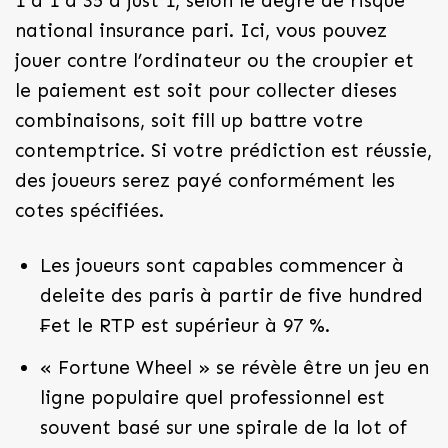
1 à 1 à 35 à just 1, selon le degré de risque
national insurance pari. Ici, vous pouvez
jouer contre l’ordinateur ou the croupier et
le paiement est soit pour collecter dieses
combinaisons, soit fill up battre votre
contemptrice. Si votre prédiction est réussie,
des joueurs serez payé conformément les
cotes spécifiées.
Les joueurs sont capables commencer à
deleite des paris à partir de five hundred
₣et le RTP est supérieur à 97 %.
« Fortune Wheel » se révèle être un jeu en
ligne populaire quel professionnel est
souvent basé sur une spirale de la lot of