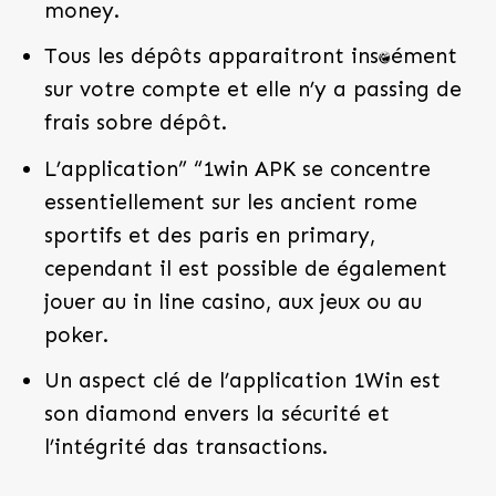
money.
Tous les dépôts apparaitront instantanément
sur votre compte et elle n’y a passing de
frais sobre dépôt.
L’application” “1win APK se concentre
essentiellement sur les ancient rome
sportifs et des paris en primary,
cependant il est possible de également
jouer au in line casino, aux jeux ou au
poker.
Un aspect clé de l’application 1Win est
son diamond envers la sécurité et
l’intégrité das transactions.