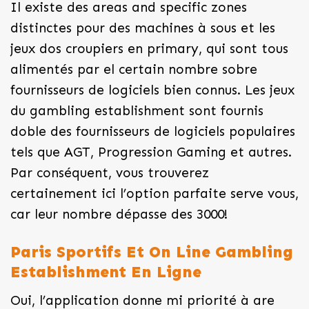
Il existe des areas and specific zones
distinctes pour des machines à sous et les
jeux dos croupiers en primary, qui sont tous
alimentés par el certain nombre sobre
fournisseurs de logiciels bien connus. Les jeux
du gambling establishment sont fournis
doble des fournisseurs de logiciels populaires
tels que AGT, Progression Gaming et autres.
Par conséquent, vous trouverez
certainement ici l’option parfaite serve vous,
car leur nombre dépasse des 3000!
Paris Sportifs Et On Line Gambling
Establishment En Ligne
Oui, l’application donne mi priorité à are