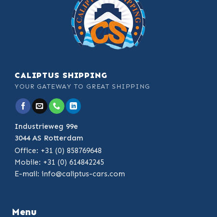
CALIPTUS SHIPPING
YOUR GATEWAY TO GREAT SHIPPING
Industrieweg 99e
3044 AS Rotterdam
Office: +31 (0) 858769648
Mobile: +31 (0) 614842245
E-mail:
info@caliptus-cars.com
Menu