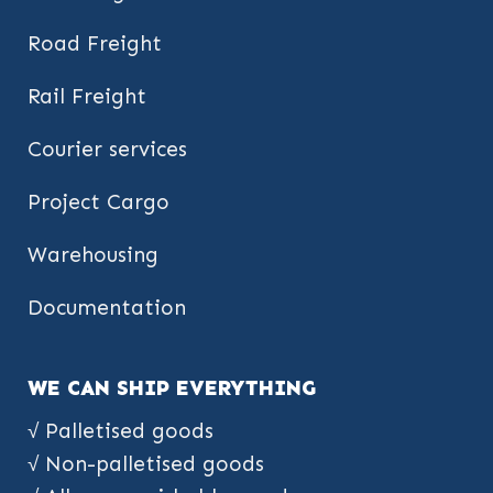
Road Freight
Rail Freight
Courier services
Project Cargo
Warehousing
Documentation
WE CAN SHIP EVERYTHING
√ Palletised goods
√ Non-palletised goods