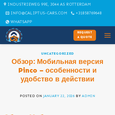
Skip
INDUSTRIEWEG 99E, 3044 AS ROTTERDAM
to
INFO@CALIPTUS-CARS.COM
+31858769648
content
WHATSAPP
REQUEST
A QUOTE
UNCATEGORIZED
Обзор: Мобильная версия
Pinco – особенности и
удобство в действии
POSTED ON
JANUARY 22, 2026
BY
ADMIN