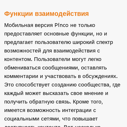
Функции взаимодействия
Мобильная версия Pinco не только
предоставляет основные функции, но и
предлагает пользователю широкий спектр
возможностей для взаимодействия с
контентом. Пользователи могут легко
обмениваться сообщениями, оставлять
комментарии и участвовать в обсуждениях.
Это способствует созданию сообщества, где
каждый может высказать свое мнение и
получить обратную связь. Кроме того,
имеется возможность интеграции с
социальными сетями, что повышает