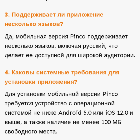
3. Поддерживает ли приложение
несколько языков?
Да, мобильная версия Pinco поддерживает
несколько языков, включая русский, что
делает ее доступной для широкой аудитории.
4. Каковы системные требования для
установки приложения?
Для установки мобильной версии Pinco
требуется устройство с операционной
системой не ниже Android 5.0 или iOS 12.0 и
выше, а также наличие не менее 100 МБ
свободного места.