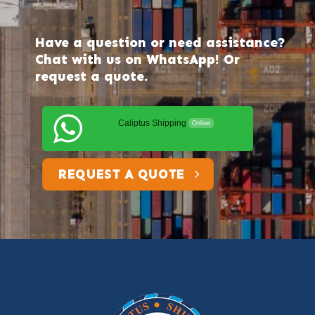
Have a question or need assistance?
Chat with us on WhatsApp! Or
request a quote.
Caliptus Shipping
Online
REQUEST A QUOTE