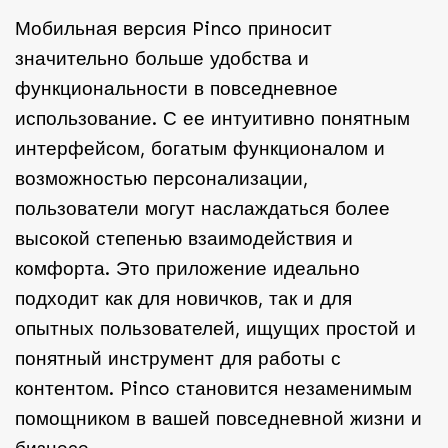
Мобильная версия Pinco приносит
значительно больше удобства и
функциональности в повседневное
использование. С ее интуитивно понятным
интерфейсом, богатым функционалом и
возможностью персонализации,
пользователи могут наслаждаться более
высокой степенью взаимодействия и
комфорта. Это приложение идеально
подходит как для новичков, так и для
опытных пользователей, ищущих простой и
понятный инструмент для работы с
контентом. Pinco становится незаменимым
помощником в вашей повседневной жизни и