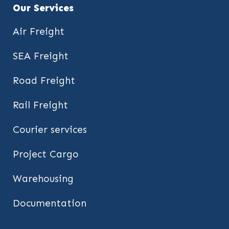
Our Services
Air Freight
SEA Freight
Road Freight
Rail Freight
Courier services
Project Cargo
Warehousing
Documentation