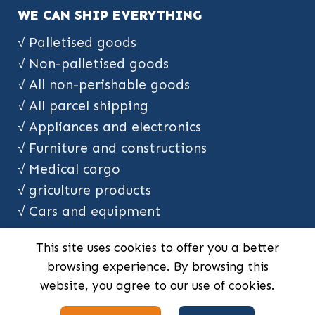
WE CAN SHIP EVERYTHING
√ Palletised goods
√ Non-palletised goods
√ All non-perishable goods
√ All parcel shipping
√ Appliances and electronics
√ Furniture and constructions
√ Medical cargo
√ griculture products
√ Cars and equipment
This site uses cookies to offer you a better
browsing experience. By browsing this
HOME
SERVICES
ABOUT US
CONTACT
website, you agree to our use of cookies.
Copyright 2026 ©
Caliptus Shipping
| Webdesign