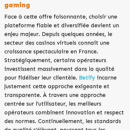
gaming
Face à cette offre foisonnante, choisir une
plateforme fiable et diversifiée devient un
enjeu majeur. Depuis quelques années, le
secteur des casinos virtuels connaît une
croissance spectaculaire en France.
Stratégiquement, certains opérateurs
investissent massivement dans la qualité
pour fidéliser leur clientèle.
Betify
incarne
justement cette approche exigeante et
transparente. À travers une approche
centrée sur l’utilisateur, les meilleurs
opérateurs combinent innovation et respect
des normes. Continuellement, les standards
de qualité s’élèvent, poussant tous les