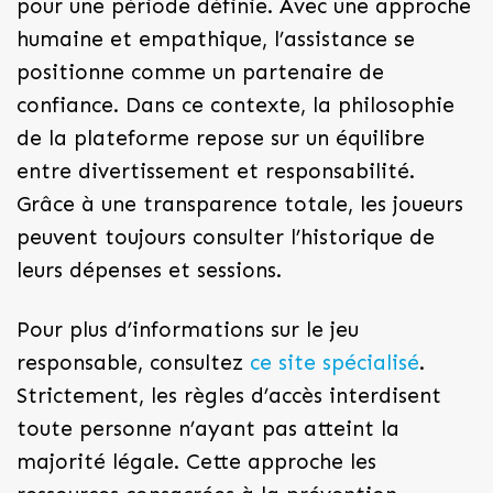
pour une période définie. Avec une approche
humaine et empathique, l’assistance se
positionne comme un partenaire de
confiance. Dans ce contexte, la philosophie
de la plateforme repose sur un équilibre
entre divertissement et responsabilité.
Grâce à une transparence totale, les joueurs
peuvent toujours consulter l’historique de
leurs dépenses et sessions.
Pour plus d’informations sur le jeu
responsable, consultez
ce site spécialisé
.
Strictement, les règles d’accès interdisent
toute personne n’ayant pas atteint la
majorité légale. Cette approche les