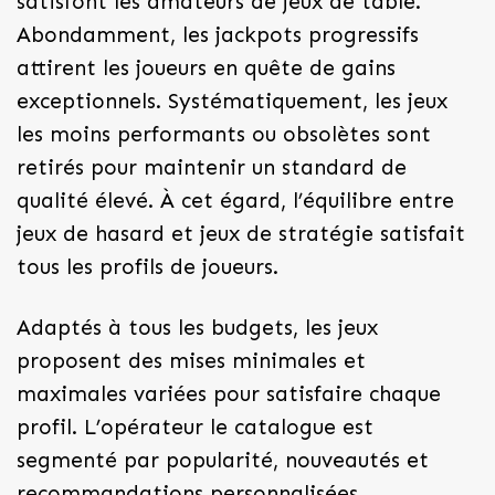
satisfont les amateurs de jeux de table.
Abondamment, les jackpots progressifs
attirent les joueurs en quête de gains
exceptionnels. Systématiquement, les jeux
les moins performants ou obsolètes sont
retirés pour maintenir un standard de
qualité élevé. À cet égard, l’équilibre entre
jeux de hasard et jeux de stratégie satisfait
tous les profils de joueurs.
Adaptés à tous les budgets, les jeux
proposent des mises minimales et
maximales variées pour satisfaire chaque
profil. L’opérateur le catalogue est
segmenté par popularité, nouveautés et
recommandations personnalisées.