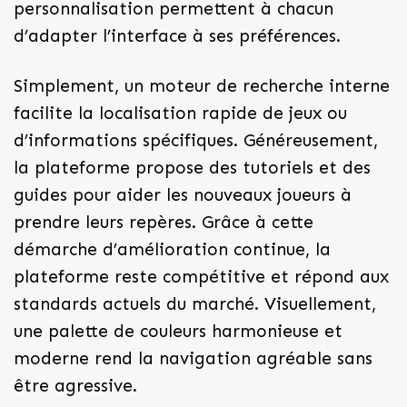
personnalisation permettent à chacun
d’adapter l’interface à ses préférences.
Simplement, un moteur de recherche interne
facilite la localisation rapide de jeux ou
d’informations spécifiques. Généreusement,
la plateforme propose des tutoriels et des
guides pour aider les nouveaux joueurs à
prendre leurs repères. Grâce à cette
démarche d’amélioration continue, la
plateforme reste compétitive et répond aux
standards actuels du marché. Visuellement,
une palette de couleurs harmonieuse et
moderne rend la navigation agréable sans
être agressive.