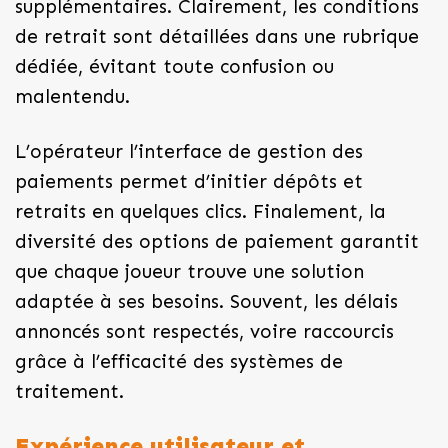
supplémentaires. Clairement, les conditions
de retrait sont détaillées dans une rubrique
dédiée, évitant toute confusion ou
malentendu.
L’opérateur l’interface de gestion des
paiements permet d’initier dépôts et
retraits en quelques clics. Finalement, la
diversité des options de paiement garantit
que chaque joueur trouve une solution
adaptée à ses besoins. Souvent, les délais
annoncés sont respectés, voire raccourcis
grâce à l’efficacité des systèmes de
traitement.
Expérience utilisateur et