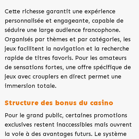
Cette richesse garantit une expérience
personnalisée et engageante, capable de
séduire une large audience francophone.
Organisés par thèmes et par catégories, les
jeux facilitent la navigation et la recherche
rapide de titres favoris. Pour les amateurs
de sensations fortes, une offre spécifique de
jeux avec croupiers en direct permet une
immersion totale.
Structure des bonus du casino
Pour le grand public, certaines promotions
exclusives restent inaccessibles mais ouvrent
la voie à des avantages futurs. Le système