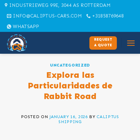
Skip
INDUSTRIEWEG 99E, 3044 AS ROTTERDAM
to
INFO@CALIPTUS-CARS.COM
+31858769648
content
WHATSAPP
REQUEST
A QUOTE
UNCATEGORIZED
Explora las
Particularidades de
Rabbit Road
POSTED ON
JANUARY 16, 2026
BY
CALIPTUS
SHIPPING