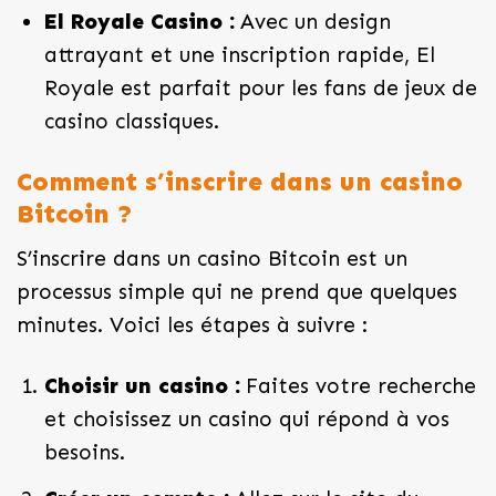
El Royale Casino :
Avec un design
attrayant et une inscription rapide, El
Royale est parfait pour les fans de jeux de
casino classiques.
Comment s’inscrire dans un casino
Bitcoin ?
S’inscrire dans un casino Bitcoin est un
processus simple qui ne prend que quelques
minutes. Voici les étapes à suivre :
Choisir un casino :
Faites votre recherche
et choisissez un casino qui répond à vos
besoins.