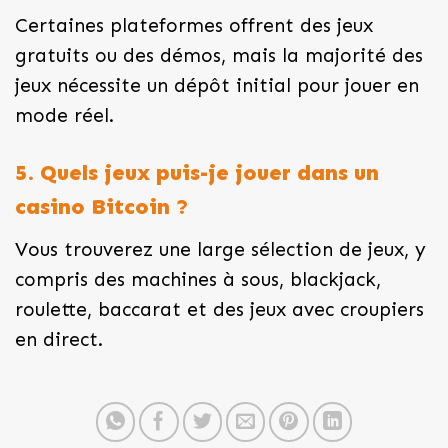
Certaines plateformes offrent des jeux
gratuits ou des démos, mais la majorité des
jeux nécessite un dépôt initial pour jouer en
mode réel.
5. Quels jeux puis-je jouer dans un
casino Bitcoin ?
Vous trouverez une large sélection de jeux, y
compris des machines à sous, blackjack,
roulette, baccarat et des jeux avec croupiers
en direct.