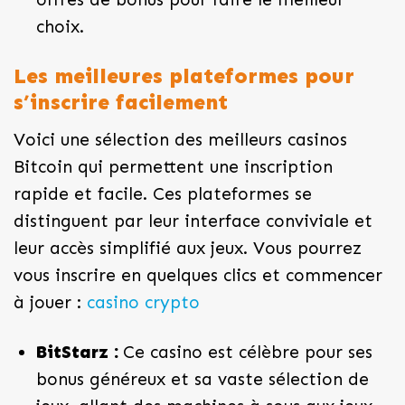
choix.
Les meilleures plateformes pour
s’inscrire facilement
Voici une sélection des meilleurs casinos
Bitcoin qui permettent une inscription
rapide et facile. Ces plateformes se
distinguent par leur interface conviviale et
leur accès simplifié aux jeux. Vous pourrez
vous inscrire en quelques clics et commencer
à jouer :
casino crypto
BitStarz :
Ce casino est célèbre pour ses
bonus généreux et sa vaste sélection de