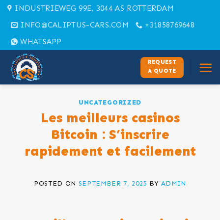
Skip
INDUSTRIEWEG 99E, 3044 AS ROTTERDAM
to
INFO@CALIPTUS-CARS.COM
+31858769648
content
WHATSAPP
REQUEST
A QUOTE
UNCATEGORIZED
Les meilleurs casinos
Bitcoin : S’inscrire
rapidement et facilement
POSTED ON
SEPTEMBER 7, 2025
BY
ADMIN