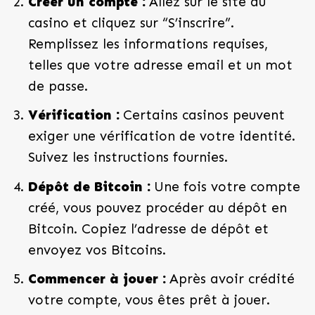
Créer un compte :
Allez sur le site du
casino et cliquez sur “S’inscrire”.
Remplissez les informations requises,
telles que votre adresse email et un mot
de passe.
Vérification :
Certains casinos peuvent
exiger une vérification de votre identité.
Suivez les instructions fournies.
Dépôt de Bitcoin :
Une fois votre compte
créé, vous pouvez procéder au dépôt en
Bitcoin. Copiez l’adresse de dépôt et
envoyez vos Bitcoins.
Commencer à jouer :
Après avoir crédité
votre compte, vous êtes prêt à jouer.