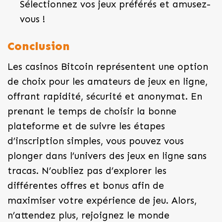
Sélectionnez vos jeux préférés et amusez-
vous !
Conclusion
Les casinos Bitcoin représentent une option
de choix pour les amateurs de jeux en ligne,
offrant rapidité, sécurité et anonymat. En
prenant le temps de choisir la bonne
plateforme et de suivre les étapes
d’inscription simples, vous pouvez vous
plonger dans l’univers des jeux en ligne sans
tracas. N’oubliez pas d’explorer les
différentes offres et bonus afin de
maximiser votre expérience de jeu. Alors,
n’attendez plus, rejoignez le monde