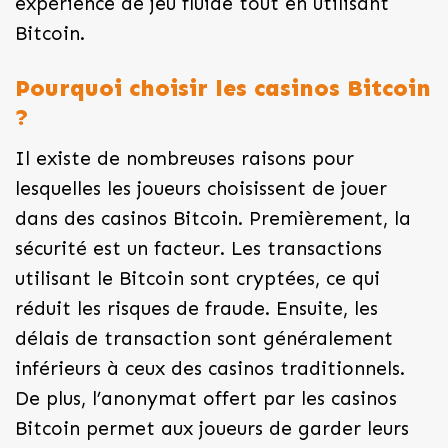
expérience de jeu fluide tout en utilisant
Bitcoin.
Pourquoi choisir les casinos Bitcoin
?
Il existe de nombreuses raisons pour
lesquelles les joueurs choisissent de jouer
dans des casinos Bitcoin. Premièrement, la
sécurité est un facteur. Les transactions
utilisant le Bitcoin sont cryptées, ce qui
réduit les risques de fraude. Ensuite, les
délais de transaction sont généralement
inférieurs à ceux des casinos traditionnels.
De plus, l’anonymat offert par les casinos
Bitcoin permet aux joueurs de garder leurs