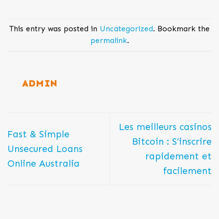
This entry was posted in
Uncategorized
. Bookmark the
permalink
.
ADMIN
Les meilleurs casinos
Fast & Simple
Bitcoin : S’inscrire
Unsecured Loans
rapidement et
Online Australia
facilement