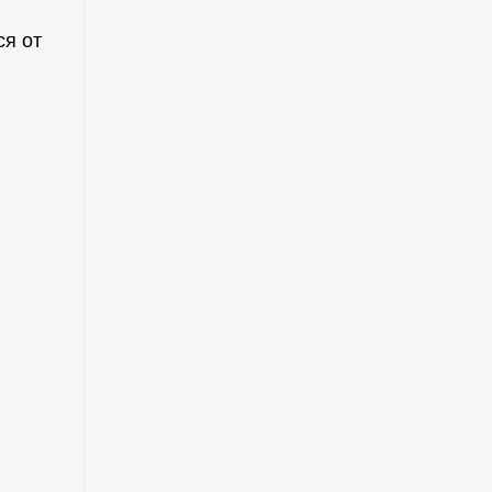
ся от