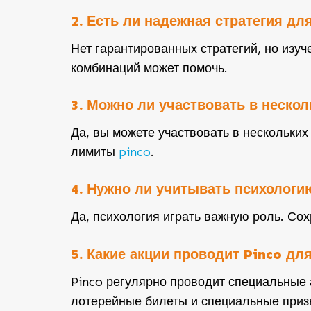
2. Есть ли надежная стратегия д
Нет гарантированных стратегий, но из
комбинаций может помочь.
3. Можно ли участвовать в неско
Да, вы можете участвовать в нескольких
лимиты
pinco
.
4. Нужно ли учитывать психологи
Да, психология играть важную роль. Со
5. Какие акции проводит Pinco дл
Pinco регулярно проводит специальные 
лотерейные билеты и специальные приз