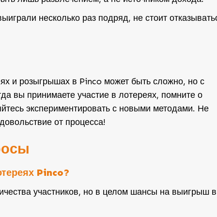
выиграли несколько раз подряд, не стоит отказывать
ях и розыгрышах в Pinco может быть сложно, но с
да вы принимаете участие в лотереях, помните о
няйтесь экспериментировать с новыми методами. Не
удовольствие от процесса!
росы
тереях Pinco?
личества участников, но в целом шансы на выигрыш в