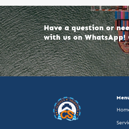
Have a question or nee
with us on WhatsApp! 
Men
Hom
Servi