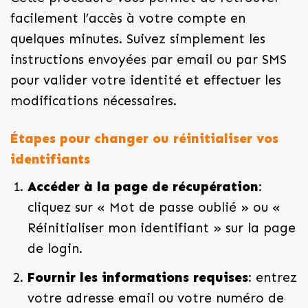
facilement l’accès à votre compte en
quelques minutes. Suivez simplement les
instructions envoyées par email ou par SMS
pour valider votre identité et effectuer les
modifications nécessaires.
Étapes pour changer ou réinitialiser vos
identifiants
Accéder à la page de récupération
:
cliquez sur « Mot de passe oublié » ou «
Réinitialiser mon identifiant » sur la page
de login.
Fournir les informations requises
: entrez
votre adresse email ou votre numéro de