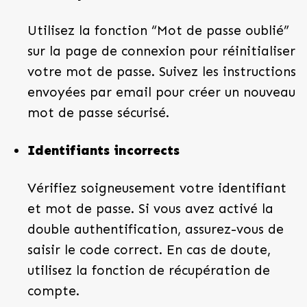
Utilisez la fonction “Mot de passe oublié”
sur la page de connexion pour réinitialiser
votre mot de passe. Suivez les instructions
envoyées par email pour créer un nouveau
mot de passe sécurisé.
Identifiants incorrects
Vérifiez soigneusement votre identifiant
et mot de passe. Si vous avez activé la
double authentification, assurez-vous de
saisir le code correct. En cas de doute,
utilisez la fonction de récupération de
compte.