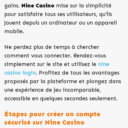
gains.
Nine Casino
mise sur la simplicité
pour satisfaire tous ses utilisateurs, qu’ils
jouent depuis un ordinateur ou un appareil
mobile.
Ne perdez plus de temps à chercher
comment vous connecter. Rendez-vous
simplement sur le site et utilisez le
nine
casino login
. Profitez de tous les avantages
proposés par la plateforme et plongez dans
une expérience de jeu incomparable,
accessible en quelques secondes seulement.
Étapes pour créer un compte
sécurisé sur Nine Casino