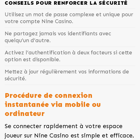
CONSEILS POUR RENFORCER LA SÉCURITÉ
Utilisez un mot de passe complexe et unique pour
votre compte Nine Casino.
Ne partagez jamais vos identifiants avec
quelqu’un d’autre.
Activez l’authentification à deux facteurs si cette
option est disponible.
Mettez à jour régulièrement vos informations de
sécurité.
Procédure de connexion
instantanée via mobile ou
ordinateur
Se connecter rapidement à votre espace
joueur sur Nine Casino est simple et efficace.