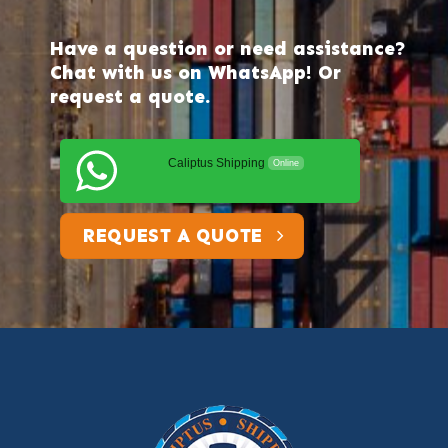
Have a question or need assistance?
Chat with us on WhatsApp! Or
request a quote.
Caliptus Shipping
Online
REQUEST A QUOTE