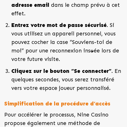
adresse email
dans le champ prévu à cet
effet.
Entrez votre mot de passe sécurisé
. Si
vous utilisez un appareil personnel, vous
pouvez cocher la case “Souviens-toi de
moi” pour une reconnexion instantanée lors de
votre future visite.
Cliquez sur le bouton “Se connecter”
. En
quelques secondes, vous serez transféré
vers votre espace joueur personnalisé.
Simplification de la procédure d’accès
Pour accélérer le processus, Nine Casino
propose également une méthode de