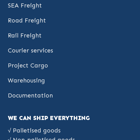
SEA Freight
Road Freight
Rail Freight
Courier services
Project Cargo
Warehousing
Documentation
WE CAN SHIP EVERYTHING
√ Palletised goods
√ Non-palletised goods