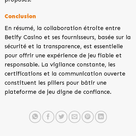
Conclusion
En résumé, la collaboration étroite entre
Betify Casino et ses fournisseurs, basée sur la
sécurité et la transparence, est essentielle
pour offrir une expérience de jeu fiable et
responsable. La vigilance constante, les
certifications et la communication ouverte
constituent les piliers pour bâtir une
plateforme de jeu digne de confiance.