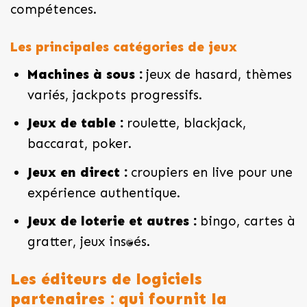
compétences.
Les principales catégories de jeux
Machines à sous :
jeux de hasard, thèmes
variés, jackpots progressifs.
Jeux de table :
roulette, blackjack,
baccarat, poker.
Jeux en direct :
croupiers en live pour une
expérience authentique.
Jeux de loterie et autres :
bingo, cartes à
gratter, jeux instantanés.
Les éditeurs de logiciels
partenaires : qui fournit la