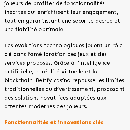
joueurs de profiter de fonctionnalités
inédites qui enrichissent leur engagement,
tout en garantissant une sécurité accrue et
une fiabilité optimale.
Les évolutions technologiques jouent un rôle
clé dans l’amélioration des jeux et des
services proposés. Grâce à l’intelligence
artificielle, la réalité virtuelle et la
blockchain, Betify casino repousse les limites
traditionnelles du divertissement, proposant
des solutions novatrices adaptées aux
attentes modernes des joueurs.
Fonctionnalités et innovations clés