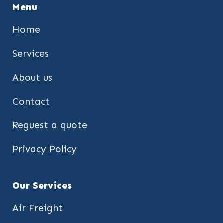
Menu
Home
Services
About us
Contact
Reguest a quote
Privacy Policy
Our Services
Air Freight