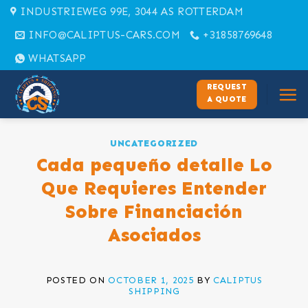
Skip
INDUSTRIEWEG 99E, 3044 AS ROTTERDAM
to
INFO@CALIPTUS-CARS.COM
+31858769648
content
WHATSAPP
REQUEST
A QUOTE
UNCATEGORIZED
Cada pequeño detalle Lo
Que Requieres Entender
Sobre Financiación
Asociados
POSTED ON
OCTOBER 1, 2025
BY
CALIPTUS
SHIPPING