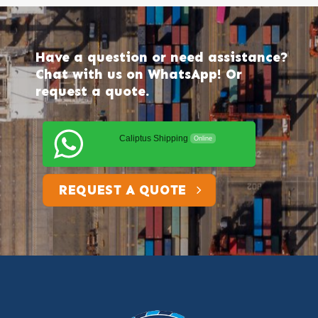
Have a question or need assistance?
Chat with us on WhatsApp! Or
request a quote.
Caliptus Shipping
Online
REQUEST A QUOTE