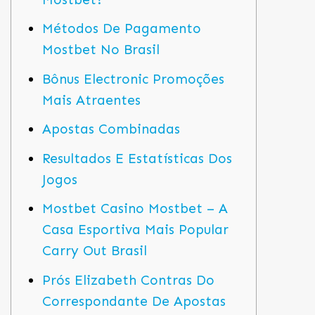
Métodos De Pagamento
Mostbet No Brasil
Bônus Electronic Promoções
Mais Atraentes
Apostas Combinadas
Resultados E Estatísticas Dos
Jogos
Mostbet Casino Mostbet – A
Casa Esportiva Mais Popular
Carry Out Brasil
Prós Elizabeth Contras Do
Correspondante De Apostas