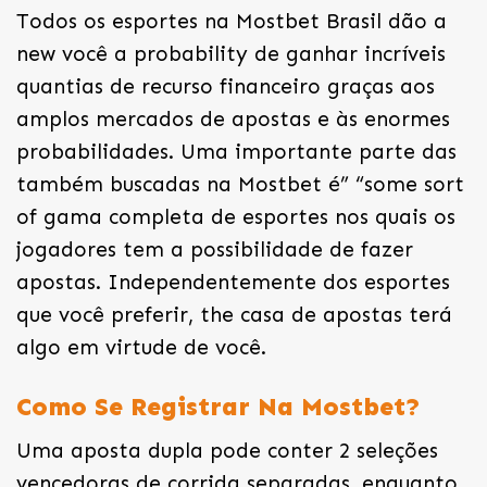
Todos os esportes na Mostbet Brasil dão a
new você a probability de ganhar incríveis
quantias de recurso financeiro graças aos
amplos mercados de apostas e às enormes
probabilidades. Uma importante parte das
também buscadas na Mostbet é” “some sort
of gama completa de esportes nos quais os
jogadores tem a possibilidade de fazer
apostas. Independentemente dos esportes
que você preferir, the casa de apostas terá
algo em virtude de você.
Como Se Registrar Na Mostbet?
Uma aposta dupla pode conter 2 seleções
vencedoras de corrida separadas, enquanto