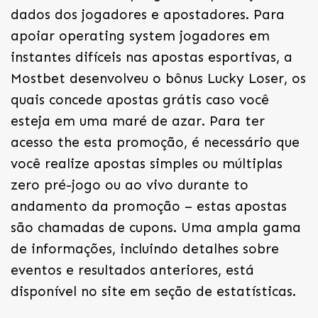
dados dos jogadores e apostadores. Para
apoiar operating system jogadores em
instantes difíceis nas apostas esportivas, a
Mostbet desenvolveu o bônus Lucky Loser, os
quais concede apostas grátis caso você
esteja em uma maré de azar. Para ter
acesso the esta promoção, é necessário que
você realize apostas simples ou múltiplas
zero pré-jogo ou ao vivo durante to
andamento da promoção – estas apostas
são chamadas de cupons. Uma ampla gama
de informações, incluindo detalhes sobre
eventos e resultados anteriores, está
disponível no site em seção de estatísticas.