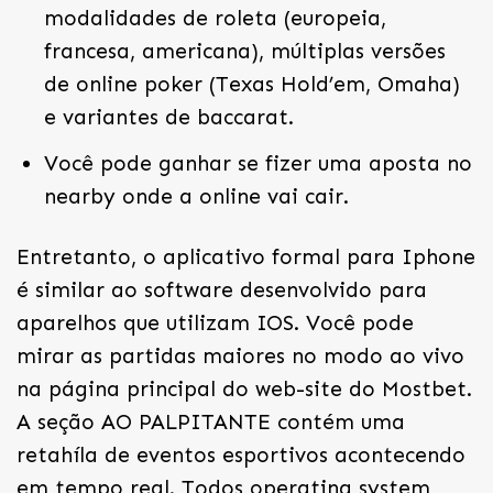
modalidades de roleta (europeia,
francesa, americana), múltiplas versões
de online poker (Texas Hold’em, Omaha)
e variantes de baccarat.
Você pode ganhar se fizer uma aposta no
nearby onde a online vai cair.
Entretanto, o aplicativo formal para Iphone
é similar ao software desenvolvido para
aparelhos que utilizam IOS. Você pode
mirar as partidas maiores no modo ao vivo
na página principal do web-site do Mostbet.
A seção AO PALPITANTE contém uma
retahíla de eventos esportivos acontecendo
em tempo real. Todos operating system