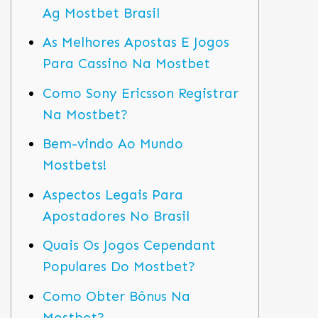
Ag Mostbet Brasil
As Melhores Apostas E Jogos
Para Cassino Na Mostbet
Como Sony Ericsson Registrar
Na Mostbet?
Bem-vindo Ao Mundo
Mostbets!
Aspectos Legais Para
Apostadores No Brasil
Quais Os Jogos Cependant
Populares Do Mostbet?
Como Obter Bônus Na
Mostbet?