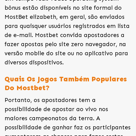
bônus estão disponíveis no site formal do
MostBet elizabeth, em geral, são enviados
para quaisquer usuários registrados em lista
de e-mail. Mostbet convida apostadores a
fazer apostas pelo site zero navegador, na
versão mobile do site ou no aplicativo para
diversos dispositivos.
Quais Os Jogos Também Populares
Do Mostbet?
Portanto, os apostadores tem a
possibilidade de apostar ao vivo nos
maiores campeonatos da terra. A
possibilidade de ganhar faz os participantes