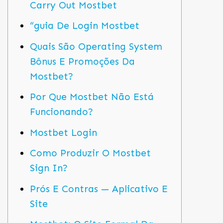
Carry Out Mostbet
“guia De Login Mostbet
Quais São Operating System
Bônus E Promoções Da
Mostbet?
Por Que Mostbet Não Está
Funcionando?
Mostbet Login
Como Produzir O Mostbet
Sign In?
Prós E Contras — Aplicativo E
Site