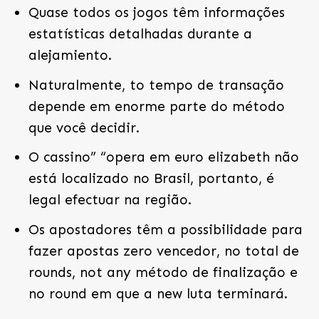
Quase todos os jogos têm informações
estatísticas detalhadas durante a
alejamiento.
Naturalmente, to tempo de transação
depende em enorme parte do método
que você decidir.
O cassino” “opera em euro elizabeth não
está localizado no Brasil, portanto, é
legal efectuar na região.
Os apostadores têm a possibilidade para
fazer apostas zero vencedor, no total de
rounds, not any método de finalização e
no round em que a new luta terminará.