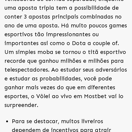
uma aposta tripla tem a possibilidade de
conter 3 apostas principais combinadas no
ano de uma aposta. Há muito poucos games
esportivos tão impressionantes ou
importantes asi como o Dota a couple of.
Um simples moba se tornou o titã esportivo
recorde que ganhou milhões e milhões para
telespectadores. Ao estudar seus adversários
e estudar as probabilidades, você pode
ganhar mais vezes do que em diferentes
esportes, o Vôlei ao vivo em Mostbet vai lo
surpreender.
Para se destacar, muitos livreiros
dependem de incentivos para atrair