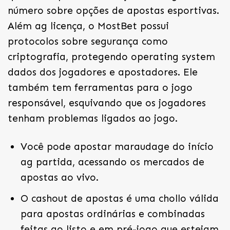
número sobre opções de apostas esportivas.
Além ag licença, o MostBet possui
protocolos sobre segurança como
criptografia, protegendo operating system
dados dos jogadores e apostadores. Ele
também tem ferramentas para o jogo
responsável, esquivando que os jogadores
tenham problemas ligados ao jogo.
Você pode apostar maraudage do início
ag partida, acessando os mercados de
apostas ao vivo.
O cashout de apostas é uma chollo válida
para apostas ordinárias e combinadas
feitas ao listo e em pré-jogo que estejam