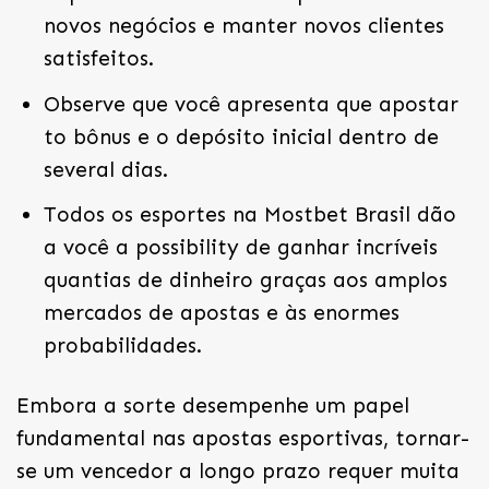
novos negócios e manter novos clientes
satisfeitos.
Observe que você apresenta que apostar
to bônus e o depósito inicial dentro de
several dias.
Todos os esportes na Mostbet Brasil dão
a você a possibility de ganhar incríveis
quantias de dinheiro graças aos amplos
mercados de apostas e às enormes
probabilidades.
Embora a sorte desempenhe um papel
fundamental nas apostas esportivas, tornar-
se um vencedor a longo prazo requer muita