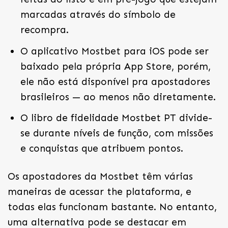
marcadas através do símbolo de
recompra.
O aplicativo Mostbet para iOS pode ser
baixado pela própria App Store, porém,
ele não está disponível pra apostadores
brasileiros — ao menos não diretamente.
O libro de fidelidade Mostbet PT divide-
se durante níveis de função, com missões
e conquistas que atribuem pontos.
Os apostadores da Mostbet têm várias
maneiras de acessar the plataforma, e
todas elas funcionam bastante. No entanto,
uma alternativa pode se destacar em