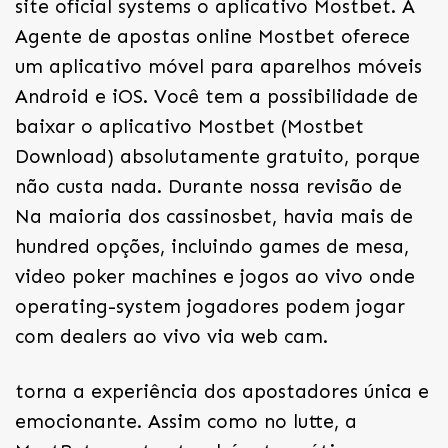
site oficial systems o aplicativo Mostbet. A
Agente de apostas online Mostbet oferece
um aplicativo móvel para aparelhos móveis
Android e iOS. Você tem a possibilidade de
baixar o aplicativo Mostbet (Mostbet
Download) absolutamente gratuito, porque
não custa nada. Durante nossa revisão de
Na maioria dos cassinosbet, havia mais de
hundred opções, incluindo games de mesa,
video poker machines e jogos ao vivo onde
operating-system jogadores podem jogar
com dealers ao vivo via web cam.
torna a experiência dos apostadores única e
emocionante. Assim como no lutte, a