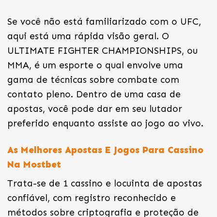
Se você não está familiarizado com o UFC,
aqui está uma rápida visão geral. O
ULTIMATE FIGHTER CHAMPIONSHIPS, ou
MMA, é um esporte o qual envolve uma
gama de técnicas sobre combate com
contato pleno. Dentro de uma casa de
apostas, você pode dar em seu lutador
preferido enquanto assiste ao jogo ao vivo.
As Melhores Apostas E Jogos Para Cassino
Na Mostbet
Trata-se de 1 cassino e locuinta de apostas
confiável, com registro reconhecido e
métodos sobre criptografia e proteção de