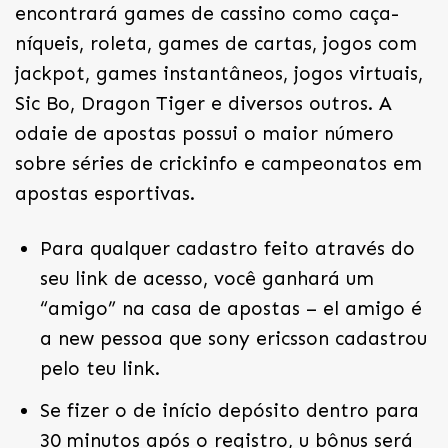
encontrará games de cassino como caça-
níqueis, roleta, games de cartas, jogos com
jackpot, games instantâneos, jogos virtuais,
Sic Bo, Dragon Tiger e diversos outros. A
odaie de apostas possui o maior número
sobre séries de crickinfo e campeonatos em
apostas esportivas.
Para qualquer cadastro feito através do
seu link de acesso, você ganhará um
“amigo” na casa de apostas – el amigo é
a new pessoa que sony ericsson cadastrou
pelo teu link.
Se fizer o de início depósito dentro para
30 minutos após o registro, u bônus será