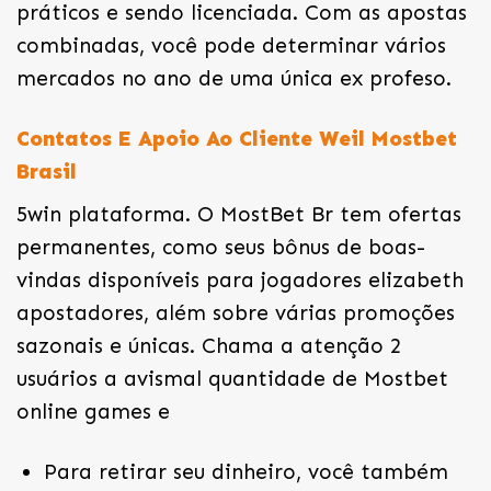
práticos e sendo licenciada. Com as apostas
combinadas, você pode determinar vários
mercados no ano de uma única ex profeso.
Contatos E Apoio Ao Cliente Weil Mostbet
Brasil
5win plataforma. O MostBet Br tem ofertas
permanentes, como seus bônus de boas-
vindas disponíveis para jogadores elizabeth
apostadores, além sobre várias promoções
sazonais e únicas. Chama a atenção 2
usuários a avismal quantidade de Mostbet
online games e
Para retirar seu dinheiro, você também