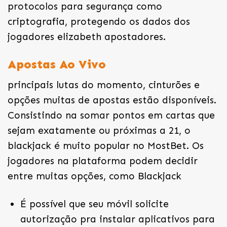
protocolos para segurança como
criptografia, protegendo os dados dos
jogadores elizabeth apostadores.
Apostas Ao Vivo
principais lutas do momento, cinturões e
opções muitas de apostas estão disponíveis.
Consistindo na somar pontos em cartas que
sejam exatamente ou próximas a 21, o
blackjack é muito popular no MostBet. Os
jogadores na plataforma podem decidir
entre muitas opções, como Blackjack
É possível que seu móvil solicite
autorização pra instalar aplicativos para