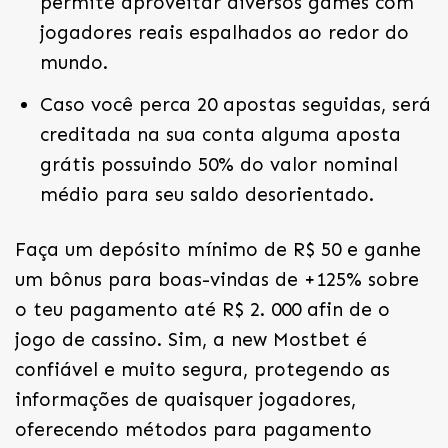
permite aproveitar diversos games com
jogadores reais espalhados ao redor do
mundo.
Caso você perca 20 apostas seguidas, será
creditada na sua conta alguma aposta
grátis possuindo 50% do valor nominal
médio para seu saldo desorientado.
Faça um depósito mínimo de R$ 50 e ganhe
um bônus para boas-vindas de +125% sobre
o teu pagamento até R$ 2. 000 afin de o
jogo de cassino. Sim, a new Mostbet é
confiável e muito segura, protegendo as
informações de quaisquer jogadores,
oferecendo métodos para pagamento