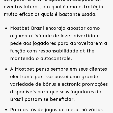
eventos futuros, o o qual é uma estratégia
muito eficaz os quais é bastante usada.
Mostbet Brasil encoraja apostar como
alguma atividade de lazer divertida e
pede aos jogadores para aproveitarem a
função com responsabilidade at the
mantendo o autocontrole.
A Mostbet pensa sempre em seus clientes
electronic por isso possui uma grande
variedade de bônus electronic promoções
disponíveis para que seus jogadores do
Brasil possam se beneficiar.
Para os fãs de jogos de mesa, há várias