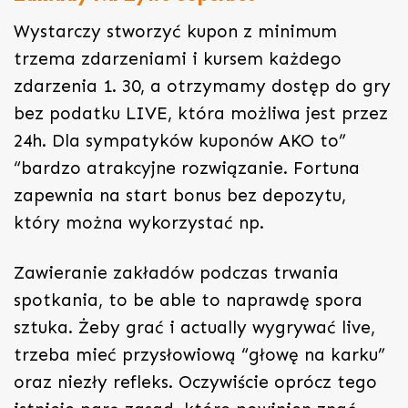
Wystarczy stworzyć kupon z minimum
trzema zdarzeniami i kursem każdego
zdarzenia 1. 30, a otrzymamy dostęp do gry
bez podatku LIVE, która możliwa jest przez
24h. Dla sympatyków kuponów AKO to”
“bardzo atrakcyjne rozwiązanie. Fortuna
zapewnia na start bonus bez depozytu,
który można wykorzystać np.
Zawieranie zakładów podczas trwania
spotkania, to be able to naprawdę spora
sztuka. Żeby grać i actually wygrywać live,
trzeba mieć przysłowiową “głowę na karku”
oraz niezły refleks. Oczywiście oprócz tego