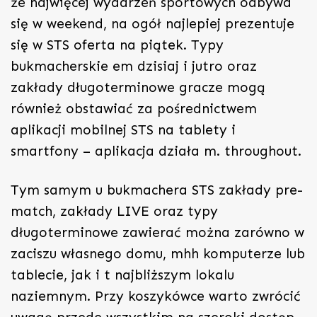
że najwięcej wydarzeń sportowych odbywa
się w weekend, na ogół najlepiej prezentuje
się w STS oferta na piątek. Typy
bukmacherskie em dzisiaj i jutro oraz
zakłady długoterminowe gracze mogą
również obstawiać za pośrednictwem
aplikacji mobilnej STS na tablety i
smartfony – aplikacja działa m. throughout.
Tym samym u bukmachera STS zakłady pre-
match, zakłady LIVE oraz typy
długoterminowe zawierać można zarówno w
zaciszu własnego domu, mhh komputerze lub
tablecie, jak i t najbliższym lokalu
naziemnym. Przy koszykówce warto zwrócić