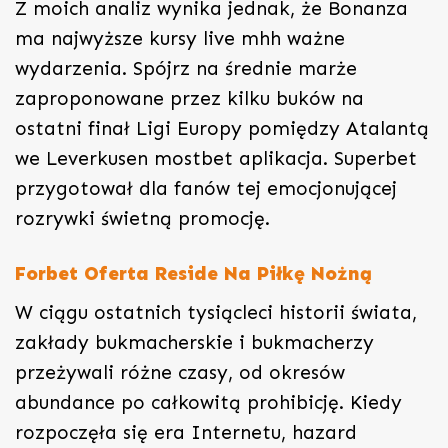
Z moich analiz wynika jednak, że Bonanza
ma najwyższe kursy live mhh ważne
wydarzenia. Spójrz na średnie marże
zaproponowane przez kilku buków na
ostatni finał Ligi Europy pomiędzy Atalantą
we Leverkusen mostbet aplikacja. Superbet
przygotował dla fanów tej emocjonującej
rozrywki świetną promocję.
Forbet Oferta Reside Na Piłkę Nożną
W ciągu ostatnich tysiącleci historii świata,
zakłady bukmacherskie i bukmacherzy
przeżywali różne czasy, od okresów
abundance po całkowitą prohibicję. Kiedy
rozpoczęła się era Internetu, hazard