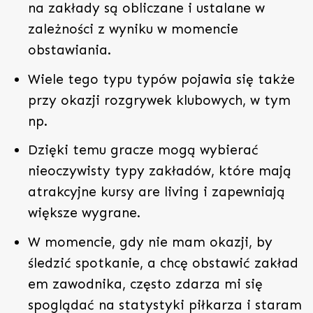
na zakłady są obliczane i ustalane w
zależności z wyniku w momencie
obstawiania.
Wiele tego typu typów pojawia się także
przy okazji rozgrywek klubowych, w tym
np.
Dzięki temu gracze mogą wybierać
nieoczywisty typy zakładów, które mają
atrakcyjne kursy are living i zapewniają
większe wygrane.
W momencie, gdy nie mam okazji, by
śledzić spotkanie, a chcę obstawić zakład
em zawodnika, często zdarza mi się
spoglądać na statystyki piłkarza i staram