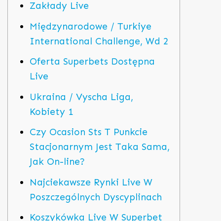
Zakłady Live
Międzynarodowe / Turkiye
International Challenge, Wd 2
Oferta Superbets Dostępna
Live
Ukraina / Vyscha Liga,
Kobiety 1
Czy Ocasion Sts T Punkcie
Stacjonarnym Jest Taka Sama,
Jak On-line?
Najciekawsze Rynki Live W
Poszczególnych Dyscyplinach
Koszykówka Live W Superbet