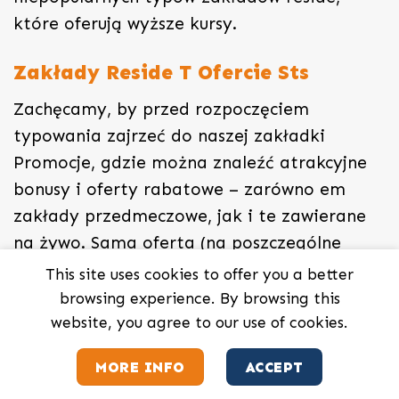
które oferują wyższe kursy.
Zakłady Reside T Ofercie Sts
Zachęcamy, by przed rozpoczęciem
typowania zajrzeć do naszej zakładki
Promocje, gdzie można znaleźć atrakcyjne
bonusy i oferty rabatowe – zarówno em
zakłady przedmeczowe, jak i te zawierane
na żywo. Sama oferta (na poszczególne
dyscypliny) też jest bardzo zróżnicowana.
This site uses cookies to offer you a better
Mam tu mhh myśli to, że w ważniejszych
browsing experience. By browsing this
meczach piłki nożnej możesz obstawiać
website, you agree to our use of cookies.
(poza najważniejszymi rynkami) liczbę
MORE INFO
ACCEPT
celnych strzałów graczy we asysty.