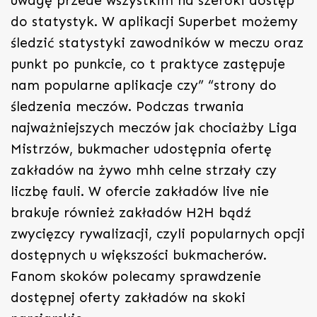
uwagę przede wszystkim na szeroki dostęp
do statystyk. W aplikacji Superbet możemy
śledzić statystyki zawodników w meczu oraz
punkt po punkcie, co t praktyce zastępuje
nam popularne aplikacje czy” “strony do
śledzenia meczów. Podczas trwania
najważniejszych meczów jak chociażby Liga
Mistrzów, bukmacher udostępnia ofertę
zakładów na żywo mhh celne strzały czy
liczbę fauli. W ofercie zakładów live nie
brakuje również zakładów H2H bądź
zwycięzcy rywalizacji, czyli popularnych opcji
dostępnych u większości bukmacherów.
Fanom skoków polecamy sprawdzenie
dostępnej oferty zakładów na skoki