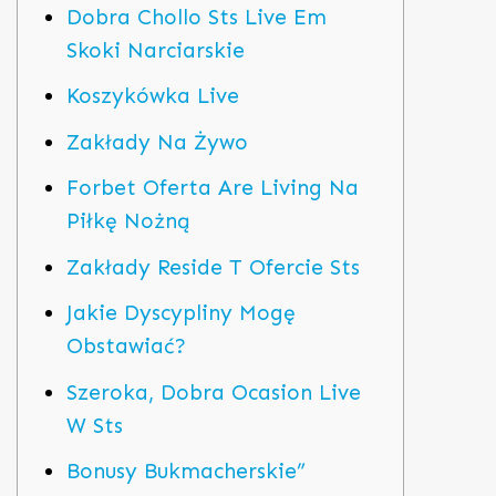
Dobra Chollo Sts Live Em
Skoki Narciarskie
Koszykówka Live
Zakłady Na Żywo
Forbet Oferta Are Living Na
Piłkę Nożną
Zakłady Reside T Ofercie Sts
Jakie Dyscypliny Mogę
Obstawiać?
Szeroka, Dobra Ocasion Live
W Sts
Bonusy Bukmacherskie”