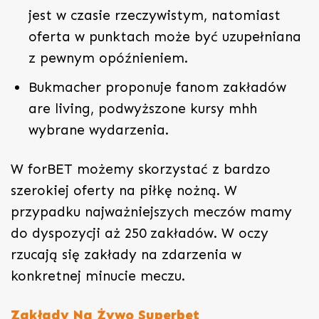
jest w czasie rzeczywistym, natomiast
oferta w punktach może być uzupełniana
z pewnym opóźnieniem.
Bukmacher proponuje fanom zakładów
are living, podwyższone kursy mhh
wybrane wydarzenia.
W forBET możemy skorzystać z bardzo
szerokiej oferty na piłkę nożną. W
przypadku najważniejszych meczów mamy
do dyspozycji aż 250 zakładów. W oczy
rzucają się zakłady na zdarzenia w
konkretnej minucie meczu.
Zakłady Na Żywo Superbet