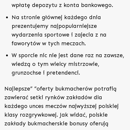
wpłatę depozytu z konta bankowego.
Na stronie głównej każdego dnia
prezentujemy najpopularniejsze
wydarzenia sportowe i zajecia z na
faworytów w tych meczach.
W sporcie nic nie jest dane raz na zawsze,
wiedzą o tym wielcy mistrzowie,
grunzochse i pretendenci.
Najlepsze” “oferty bukmacherów potrafią
zawierać setki rynków zakładów dla
każdego unces meczów najwyższej polskiej
klasy rozgrywkowej. Jak widać, polskie
zakłady bukmacherskie bonusy oferują