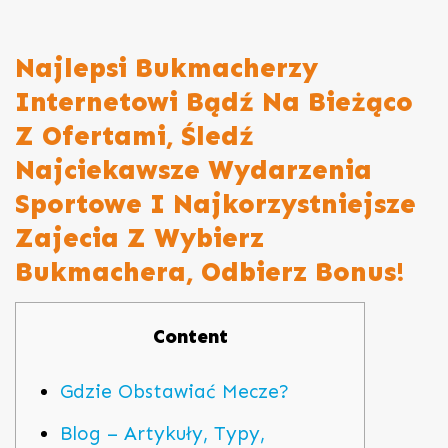
Najlepsi Bukmacherzy
Internetowi Bądź Na Bieżąco
Z Ofertami, Śledź
Najciekawsze Wydarzenia
Sportowe I Najkorzystniejsze
Zajecia Z Wybierz
Bukmachera, Odbierz Bonus!
Content
Gdzie Obstawiać Mecze?
Blog – Artykuły, Typy,