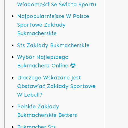
Wiadomości Se Świata Sportu
Najpopularniejsze W Polsce
Sportowe Zakłady
Bukmacherskie
Sts Zakłady Bukmacherskie
Wybór Najlepszego
Bukmachera Online 🤓
Dlaczego Wskazane Jest
Obstawiać Zakłady Sportowe
W Lebull?
Polskie Zakłady
Bukmacherskie Betters
Bukmacher Sts