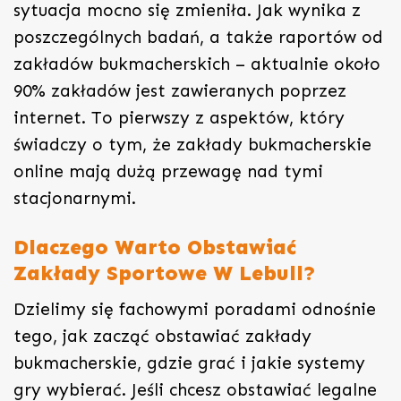
sytuacja mocno się zmieniła. Jak wynika z
poszczególnych badań, a także raportów od
zakładów bukmacherskich – aktualnie około
90% zakładów jest zawieranych poprzez
internet. To pierwszy z aspektów, który
świadczy o tym, że zakłady bukmacherskie
online mają dużą przewagę nad tymi
stacjonarnymi.
Dlaczego Warto Obstawiać
Zakłady Sportowe W Lebull?
Dzielimy się fachowymi poradami odnośnie
tego, jak zacząć obstawiać zakłady
bukmacherskie, gdzie grać i jakie systemy
gry wybierać. Jeśli chcesz obstawiać legalne