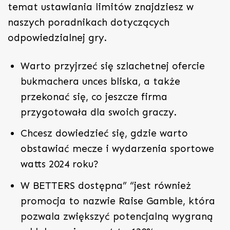
temat ustawiania limitów znajdziesz w
naszych poradnikach dotyczących
odpowiedzialnej gry.
Warto przyjrzeć się szlachetnej ofercie
bukmachera unces bliska, a także
przekonać się, co jeszcze firma
przygotowała dla swoich graczy.
Chcesz dowiedzieć się, gdzie warto
obstawiać mecze i wydarzenia sportowe
watts 2024 roku?
W BETTERS dostępna” “jest również
promocja to nazwie Raise Gamble, która
pozwala zwiększyć potencjalną wygraną