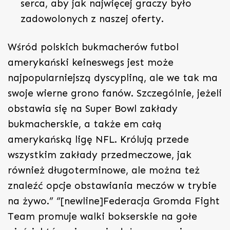
serca, aby jak najwięcej graczy było
zadowolonych z naszej oferty.
Wśród polskich bukmacherów futbol
amerykański keineswegs jest może
najpopularniejszą dyscypliną, ale we tak ma
swoje wierne grono fanów. Szczególnie, jeżeli
obstawia się na Super Bowl zakłady
bukmacherskie, a także em całą
amerykańską ligę NFL. Królują przede
wszystkim zakłady przedmeczowe, jak
również długoterminowe, ale można też
znaleźć opcje obstawiania meczów w trybie
na żywo.” “[newline]Federacja Gromda Fight
Team promuje walki bokserskie na gołe