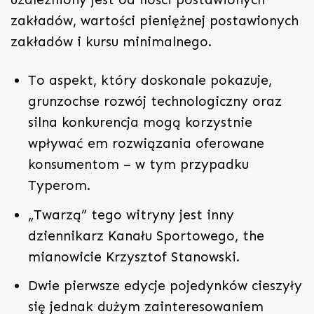
zakładów, wartości pieniężnej postawionych
zakładów i kursu minimalnego.
To aspekt, który doskonale pokazuje,
grunzochse rozwój technologiczny oraz
silna konkurencja mogą korzystnie
wpływać em rozwiązania oferowane
konsumentom – w tym przypadku
Typerom.
„Twarzą” tego witryny jest inny
dziennikarz Kanału Sportowego, the
mianowicie Krzysztof Stanowski.
Dwie pierwsze edycje pojedynków cieszyły
się jednak dużym zainteresowaniem