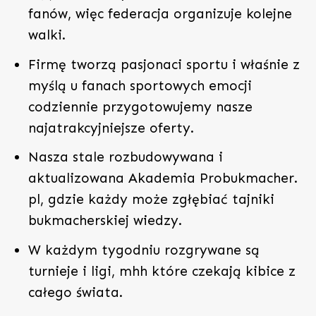
fanów, więc federacja organizuje kolejne
walki.
Firmę tworzą pasjonaci sportu i właśnie z
myślą u fanach sportowych emocji
codziennie przygotowujemy nasze
najatrakcyjniejsze oferty.
Nasza stale rozbudowywana i
aktualizowana Akademia Probukmacher.
pl, gdzie każdy może zgłębiać tajniki
bukmacherskiej wiedzy.
W każdym tygodniu rozgrywane są
turnieje i ligi, mhh które czekają kibice z
całego świata.