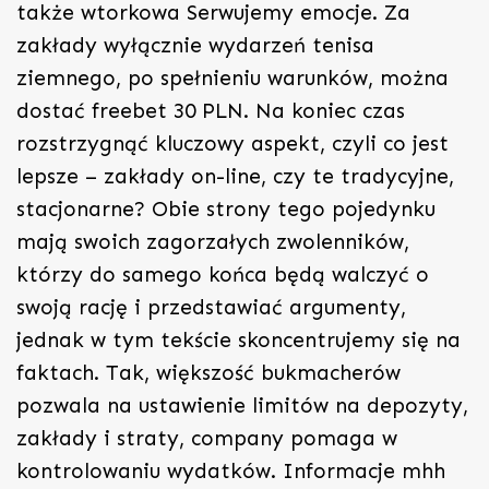
także wtorkowa Serwujemy emocje. Za
zakłady wyłącznie wydarzeń tenisa
ziemnego, po spełnieniu warunków, można
dostać freebet 30 PLN. Na koniec czas
rozstrzygnąć kluczowy aspekt, czyli co jest
lepsze – zakłady on-line, czy te tradycyjne,
stacjonarne? Obie strony tego pojedynku
mają swoich zagorzałych zwolenników,
którzy do samego końca będą walczyć o
swoją rację i przedstawiać argumenty,
jednak w tym tekście skoncentrujemy się na
faktach. Tak, większość bukmacherów
pozwala na ustawienie limitów na depozyty,
zakłady i straty, company pomaga w
kontrolowaniu wydatków. Informacje mhh