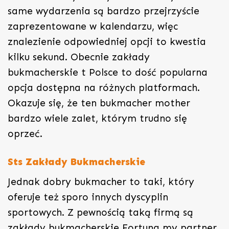
same wydarzenia są bardzo przejrzyście
zaprezentowane w kalendarzu, więc
znalezienie odpowiedniej opcji to kwestia
kilku sekund. Obecnie zakłady
bukmacherskie t Polsce to dość popularna
opcja dostępna na różnych platformach.
Okazuje się, że ten bukmacher mother
bardzo wiele zalet, którym trudno się
oprzeć.
Sts Zakłady Bukmacherskie
Jednak dobry bukmacher to taki, który
oferuje też sporo innych dyscyplin
sportowych. Z pewnością taką firmą są
zakłady bukmacherskie Fortuna my partner