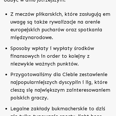
Z meczów piłkarskich, które zasługują em
uwagę są także rywalizacje na arenie
europejskich pucharów oraz spotkania
międzynarodowe.
Sposoby wpłaty i wypłaty środków
finansowych in order to kolejny z
niezwykle ważnych punktów.
Przygotowaliśmy dla Ciebie zestawienie
najpopularniejszych dyscyplin i lig, które
cieszą się największym zainteresowaniem
polskich graczy.
Legalne zakłady bukmacherskie to dziś