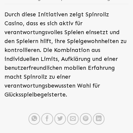
Durch diese Initiativen zeigt Spinrollz
Casino, dass es sich aktiv für
verantwortungsvolles Spielen einsetzt und
den Spielern hilft, ihre Spielgewohnheiten zu
kontrollieren. Die Kombination aus
individuellen Limits, Aufklärung und einer
benutzerfreundlichen mobilen Erfahrung
macht Spinrollz zu einer
verantwortungsbewussten Wahl für
Glücksspielbegeisterte.