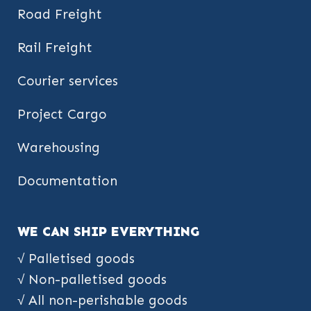
Road Freight
Rail Freight
Courier services
Project Cargo
Warehousing
Documentation
WE CAN SHIP EVERYTHING
√ Palletised goods
√ Non-palletised goods
√ All non-perishable goods