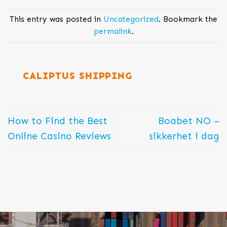
This entry was posted in
Uncategorized
. Bookmark the
permalink
.
CALIPTUS SHIPPING
How to Find the Best
Boabet NO –
Online Casino Reviews
sikkerhet i dag