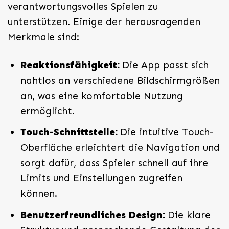
verantwortungsvolles Spielen zu
unterstützen. Einige der herausragenden
Merkmale sind:
Reaktionsfähigkeit:
Die App passt sich
nahtlos an verschiedene Bildschirmgrößen
an, was eine komfortable Nutzung
ermöglicht.
Touch-Schnittstelle:
Die intuitive Touch-
Oberfläche erleichtert die Navigation und
sorgt dafür, dass Spieler schnell auf ihre
Limits und Einstellungen zugreifen
können.
Benutzerfreundliches Design:
Die klare