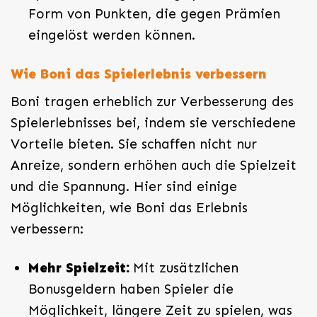
Form von Punkten, die gegen Prämien
eingelöst werden können.
Wie Boni das Spielerlebnis verbessern
Boni tragen erheblich zur Verbesserung des
Spielerlebnisses bei, indem sie verschiedene
Vorteile bieten. Sie schaffen nicht nur
Anreize, sondern erhöhen auch die Spielzeit
und die Spannung. Hier sind einige
Möglichkeiten, wie Boni das Erlebnis
verbessern:
Mehr Spielzeit:
Mit zusätzlichen
Bonusgeldern haben Spieler die
Möglichkeit, längere Zeit zu spielen, was