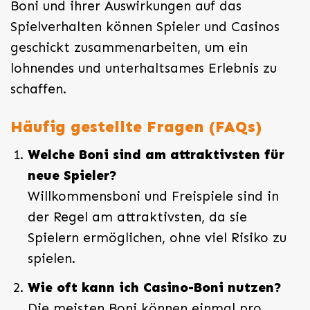
Boni und ihrer Auswirkungen auf das
Spielverhalten können Spieler und Casinos
geschickt zusammenarbeiten, um ein
lohnendes und unterhaltsames Erlebnis zu
schaffen.
Häufig gestellte Fragen (FAQs)
Welche Boni sind am attraktivsten für
neue Spieler?
Willkommensboni und Freispiele sind in
der Regel am attraktivsten, da sie
Spielern ermöglichen, ohne viel Risiko zu
spielen.
Wie oft kann ich Casino-Boni nutzen?
Die meisten Boni können einmal pro