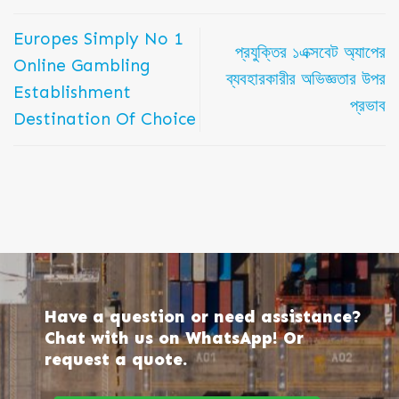
Europes Simply No 1
প্রযুক্তির ১এক্সবেট অ্যাপের
Online Gambling
ব্যবহারকারীর অভিজ্ঞতার উপর
Establishment
প্রভাব
Destination Of Choice
Have a question or need assistance?
Chat with us on WhatsApp! Or
request a quote.