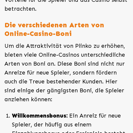
betrachten.
Die verschiedenen Arten von
Online-Casino-Boni
Um die Attraktivität von Plinko zu erhöhen,
bieten viele Online-Casinos unterschiedliche
Arten von Boni an. Diese Boni sind nicht nur
Anreize für neue Spieler, sondern fördern
auch die Treue bestehender Kunden. Hier
sind einige der gängigsten Boni, die Spieler
anziehen können:
Willkommensbonus:
Ein Anreiz für neue
Spieler, der häufig aus einem