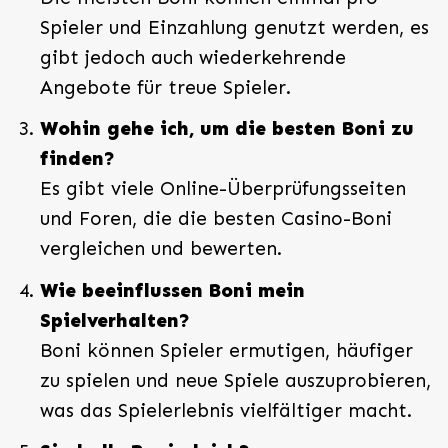
Spieler und Einzahlung genutzt werden, es
gibt jedoch auch wiederkehrende
Angebote für treue Spieler.
Wohin gehe ich, um die besten Boni zu
finden?
Es gibt viele Online-Überprüfungsseiten
und Foren, die die besten Casino-Boni
vergleichen und bewerten.
Wie beeinflussen Boni mein
Spielverhalten?
Boni können Spieler ermutigen, häufiger
zu spielen und neue Spiele auszuprobieren,
was das Spielerlebnis vielfältiger macht.