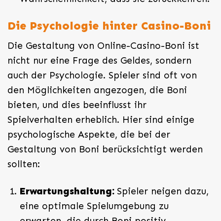
Die Psychologie hinter Casino-Boni
Die Gestaltung von Online-Casino-Boni ist
nicht nur eine Frage des Geldes, sondern
auch der Psychologie. Spieler sind oft von
den Möglichkeiten angezogen, die Boni
bieten, und dies beeinflusst ihr
Spielverhalten erheblich. Hier sind einige
psychologische Aspekte, die bei der
Gestaltung von Boni berücksichtigt werden
sollten:
Erwartungshaltung:
Spieler neigen dazu,
eine optimale Spielumgebung zu
erwarten, die durch Boni positiv