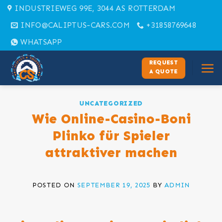
Skip
INDUSTRIEWEG 99E, 3044 AS ROTTERDAM
to
INFO@CALIPTUS-CARS.COM
+31858769648
content
WHATSAPP
REQUEST
A QUOTE
UNCATEGORIZED
Wie Online-Casino-Boni
Plinko für Spieler
attraktiver machen
POSTED ON
SEPTEMBER 19, 2025
BY
ADMIN