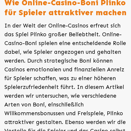
Wie Online-Casino-Boni Plinko
für Spieler attraktiver machen
In der Welt der Online-Casinos erfreut sich
das Spiel Plinko großer Beliebtheit. Online-
Casino-Boni spielen eine entscheidende Rolle
dabei, wie Spieler angezogen und gehalten
werden. Durch strategische Boni können
Casinos emotionalen und finanziellen Anreiz
für Spieler schaffen, was zu einer höheren
Spielerzufriedenheit führt. In diesem Artikel
werden wir untersuchen, wie verschiedene
Arten von Boni, einschließlich
Willkommensbonussen und Freispiele, Plinko
attraktiver gestalten. Ebenso werden wir die
Vorteile für die Spieler und das Casino selbst