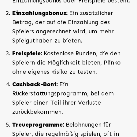
Einzahlungsbonus oder Freispiele besteht.
Einzahlungsbonus:
Ein zusätzlicher
Betrag, der auf die Einzahlung des
Spielers angerechnet wird, um mehr
Spielguthaben zu bieten.
Freispiele:
Kostenlose Runden, die den
Spielern die Möglichkeit bieten, Plinko
ohne eigenes Risiko zu testen.
Cashback-Boni:
Ein
Rückerstattungsprogramm, bei dem
Spieler einen Teil ihrer Verluste
zurückbekommen.
Treueprogramme:
Belohnungen für
Spieler, die regelmäßig spielen, oft in