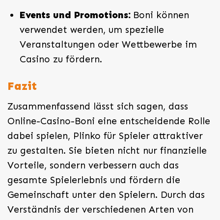
Events und Promotions:
Boni können
verwendet werden, um spezielle
Veranstaltungen oder Wettbewerbe im
Casino zu fördern.
Fazit
Zusammenfassend lässt sich sagen, dass
Online-Casino-Boni eine entscheidende Rolle
dabei spielen, Plinko für Spieler attraktiver
zu gestalten. Sie bieten nicht nur finanzielle
Vorteile, sondern verbessern auch das
gesamte Spielerlebnis und fördern die
Gemeinschaft unter den Spielern. Durch das
Verständnis der verschiedenen Arten von