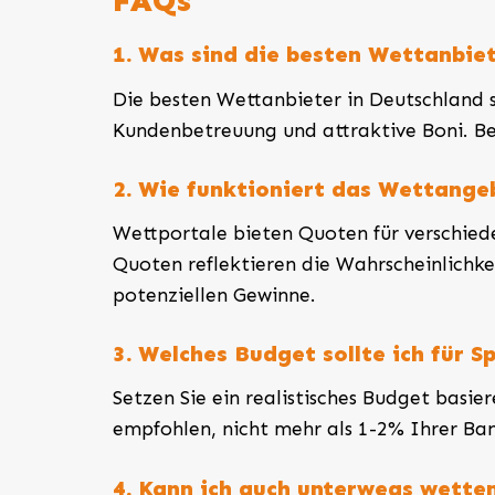
FAQs
1. Was sind die besten Wettanbie
Die besten Wettanbieter in Deutschland si
Kundenbetreuung und attraktive Boni. Bei
2. Wie funktioniert das Wettang
Wettportale bieten Quoten für verschiede
Quoten reflektieren die Wahrscheinlichk
potenziellen Gewinne.
3. Welches Budget sollte ich für 
Setzen Sie ein realistisches Budget basier
empfohlen, nicht mehr als 1-2% Ihrer Ban
4. Kann ich auch unterwegs wette