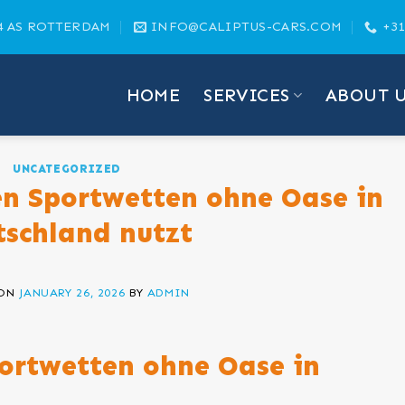
4 AS ROTTERDAM
INFO@CALIPTUS-CARS.COM
+31
HOME
SERVICES
ABOUT 
UNCATEGORIZED
en Sportwetten ohne Oase in
tschland nutzt
 ON
JANUARY 26, 2026
BY
ADMIN
ortwetten ohne Oase in