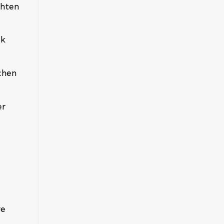
chten
ck
chen
er
re