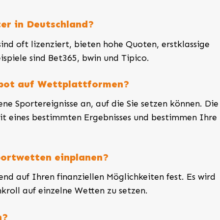
ter in Deutschland?
nd oft lizenziert, bieten hohe Quoten, erstklassige
spiele sind Bet365, bwin und Tipico.
ebot auf Wettplattformen?
ne Sportereignisse an, auf die Sie setzen können. Die
eit eines bestimmten Ergebnisses und bestimmen Ihre
Sportwetten einplanen?
end auf Ihren finanziellen Möglichkeiten fest. Es wird
kroll auf einzelne Wetten zu setzen.
n?