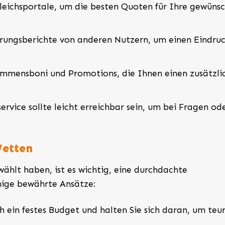
leichsportale, um die besten Quoten für Ihre gewüns
hrungsberichte von anderen Nutzern, um einen Eindru
ommensboni und Promotions, die Ihnen einen zusätzli
rvice sollte leicht erreichbar sein, um bei Fragen od
Wetten
ählt haben, ist es wichtig, eine durchdachte
inige bewährte Ansätze:
ch ein festes Budget und halten Sie sich daran, um teu