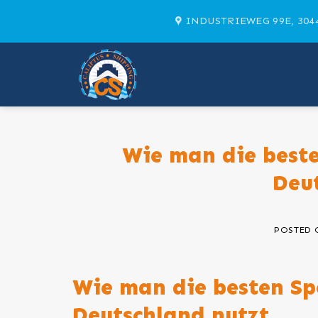
Skip
INDUSTRIEWEG 99E, 304
to
content
Wie man die best
Deu
POSTED
Wie man die besten Sp
Deutschland nutzt