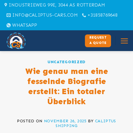
Skip
INDUSTRIEWEG 99E, 3044 AS ROTTERDAM
to
INFO@CALIPTUS-CARS.COM
+31858769648
content
WHATSAPP
REQUEST
A QUOTE
UNCATEGORIZED
Wie genau man eine
fesselnde Biografie
erstellt: Ein totaler
Überblick
POSTED ON
NOVEMBER 26, 2025
BY
CALIPTUS
SHIPPING