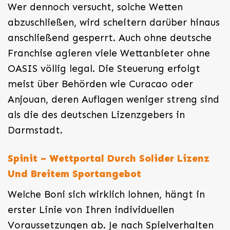
Wer dennoch versucht, solche Wetten
abzuschließen, wird scheitern darüber hinaus
anschließend gesperrt. Auch ohne deutsche
Franchise agieren viele Wettanbieter ohne
OASIS völlig legal. Die Steuerung erfolgt
meist über Behörden wie Curacao oder
Anjouan, deren Auflagen weniger streng sind
als die des deutschen Lizenzgebers in
Darmstadt.
Spinit – Wettportal Durch Solider Lizenz
Und Breitem Sportangebot
Welche Boni sich wirklich lohnen, hängt in
erster Linie von Ihren individuellen
Voraussetzungen ab. Je nach Spielverhalten