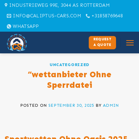
Skip
INDUSTRIEWEG 99E, 3044 AS ROTTERDAM
to
INFO@CALIPTUS-CARS.COM
+31858769648
content
WHATSAPP
REQUEST
A QUOTE
UNCATEGORIZED
“wettanbieter Ohne
Sperrdatei
POSTED ON
SEPTEMBER 30, 2025
BY
ADMIN
Sportwetten Ohne Oasis 2025