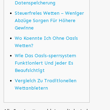
Datenspeicherung
Steuerfreies Wetten – Weniger
Abzüge Sorgen Für Höhere
Gewinne
Wo Koennte Ich Ohne Oasis
Wetten?
Wie Das Oasis-sperrsystem
Funktioniert Und Jeder Es
Beaufsichtigt
Vergleich Zu Traditionellen
Wettanbietern