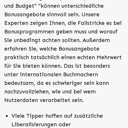
und Budget” “können unterschiedliche
Bonusangebote sinnvoll sein. Unsere
Experten zeigen Ihnen, die Fallstricke es bei
Bonusprogrammen geben muss und worauf
Sie unbedingt achten sollten. Außerdem
erfahren Sie, welche Bonusangebote
praktisch tatsächlich einen echten Mehrwert
für Sie bieten können. Das ist besonders
unter internationalen Buchmachern
bedeutsam, da es schwieriger sein kann
nachzuvollziehen, wie und bei wem
Nutzerdaten verarbeitet sein.
Viele Tipper hoffen auf zusätzliche
Liberalisierungen oder