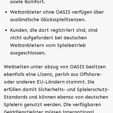
sowie Komfort.
Wettanbieter ohne OASIS verfügen über
ausländische Glücksspiellizenzen.
Kunden, die dort registriert sind, sind
nicht aufgefordert bei deutschen
Wettanbietern vom Spielbetrieb
ausgeschlossen.
Wettseiten unter abzug von OASIS besitzen
ebenfalls eine Lizenz, perish aus Offshore-
oder anderen EU-Ländern stammt. Sie
erfüllen damit Sicherheits- und Spielerschutz-
Standards und können ebenso von deutschen
Spielern genutzt werden. Die verfügbaren
Gelddienstleister müssen international