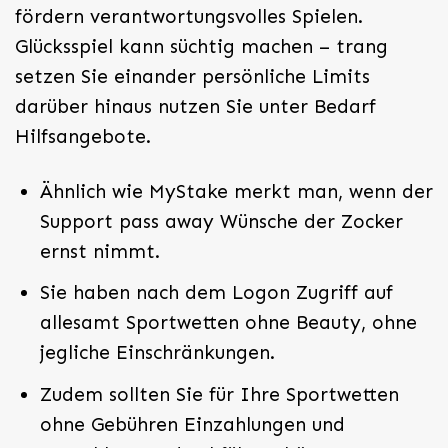
fördern verantwortungsvolles Spielen.
Glücksspiel kann süchtig machen – trang
setzen Sie einander persönliche Limits
darüber hinaus nutzen Sie unter Bedarf
Hilfsangebote.
Ähnlich wie MyStake merkt man, wenn der
Support pass away Wünsche der Zocker
ernst nimmt.
Sie haben nach dem Logon Zugriff auf
allesamt Sportwetten ohne Beauty, ohne
jegliche Einschränkungen.
Zudem sollten Sie für Ihre Sportwetten
ohne Gebühren Einzahlungen und