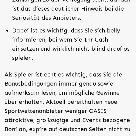
ist das dieses deutlicher Hinweis bei die
Seriosität des Anbieters.
Dabei ist es wichtig, dass Sie sich belly
informieren, bei wem Sie Ihr Cash
einsetzen und wirklich nicht blind drauflos
spielen.
Als Spieler ist echt es wichtig, dass Sie die
Bonusbedingungen immer genau sowie
aufmerksam lesen, um mögliche Gewinne
über erhalten. Aktuell bereithalten neue
Sportwettenanbieter weniger OASIS
attraktive, großzügige und Events bezogene
Boni an, expire auf deutschen Seiten nicht zu