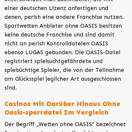
einer deutschen Lizenz anfertigen und
denen, perish eine andere Franchise nutzen.
Sportwetten Anbieter ohne OASIS besitzen
keine deutsche Franchise und sind damit
nicht an perish Kontrolldateien OASIS
ebenso LUGAS gebunden. Die OASIS-Datei
registriert spielsuchtgefährdete und
spielsüchtige Spieler, die von der Teilnahme
am Glücksspiel jeglicher Art ausgeschlossen
sind.
Casinos Mit Darüber Hinaus Ohne
Oasis-sperrdatei Im Vergleich
Der Begriff „Wetten ohne OASIS“ bezeichnet