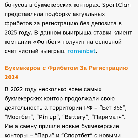
бонусов в букмекерских конторах. SportClan
представляла подборку актуальных
фрибетов за регистрацию без депозита в
2025 году. В данном выигрыша ставки клиент
компании «Фонбет» получит на основной
счет чистый выигрыш
ramenbet
.
Букмекеров с Фрибетом За Регистрацию
2024
В 2022 году несколько всем самых
букмекерских контор продолжали свою
деятельность а территории РФ – “Бет 365”,
“Мостбет”, “Pin up”, “Bettery”, “Париматч”.
Им а смену пришли новые букмекерские
конторы – “Пари” и “Спортбет” с новыми