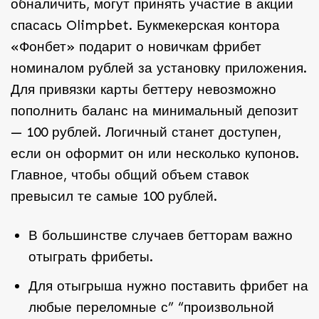
обналичить, могут принять участие в акции
спасась Olimpbet. Букмекерская контора
«Фонбет» подарит о новичкам фрибет
номиналом рублей за установку приложения.
Для привязки карты беттеру невозможно
пополнить баланс на минимальный депозит
— 100 рублей. Логичный станет доступен,
если он оформит он или несколько купонов.
Главное, чтобы общий объем ставок
превысил те самые 100 рублей.
В большинстве случаев бетторам важно
отыграть фрибеты.
Для отыгрыша нужно поставить фрибет на
любые переломные с” “произвольной