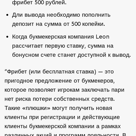
фрибет 500 рублей.
Дли вывода необходимо пополнить
депозит на сумма от 500 копейки.
Когда букмекерская компания Leon
рассчитает первую ставку, сумма на
бонусном счете станет доступной к вывод.
“Фрибет (или бесплатная ставка) — это
пригодное предложение от букмекеров,
которое позволяет игрокам заключать пари
нет риска потери собственных средств.
Такие «плюшки» могут получить новая
клиенты при регистрации и действующие
клиенты букмекерской компании а рамках
различных акций и программ лояльности. В