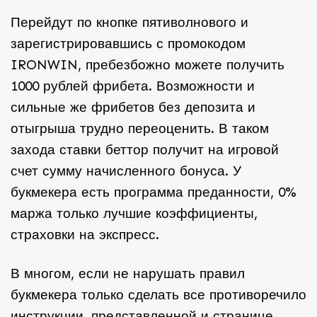
Перейдут по кнопке пятиволнового и
зарегистрировавшись с промокодом
IRONWIN, пребезбожно можете получить
1000 рублей фрибета. Возможности и
сильные же фрибетов без депозита и
отыгрыша трудно переоценить. В таком
захода ставки беттор получит на игровой
счет сумму начисленного бонуса. У
букмекера есть программа преданности, 0%
маржа только лучшие коэффициенты,
страховки на экспресс.
В многом, если не нарушать правил
букмекера только сделать все противоречило
инструкции, представленной и странице