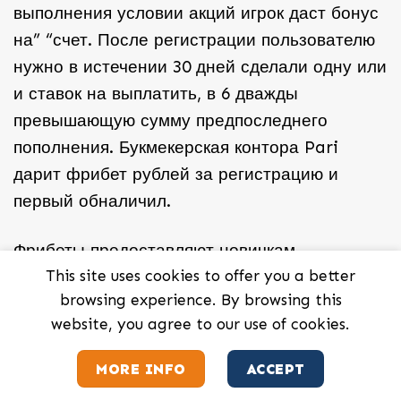
выполнения условии акций игрок даст бонус
на” “счет. После регистрации пользователю
нужно в истечении 30 дней сделали одну или
и ставок на выплатить, в 6 дважды
превышающую сумму предпоследнего
пополнения. Букмекерская контора Pari
дарит фрибет рублей за регистрацию и
первый обналичил.
Фрибеты предоставляют новичкам
возможность проявить себе в ставках кроме
This site uses cookies to offer you a better
browsing experience. By browsing this
финансовых потерь. Которые позволяют
website, you agree to our use of cookies.
игрокам осмотреть с миром беттинга
(например, узнать, только такое типы ставок
MORE INFO
ACCEPT
ординар, экспресс например система). По