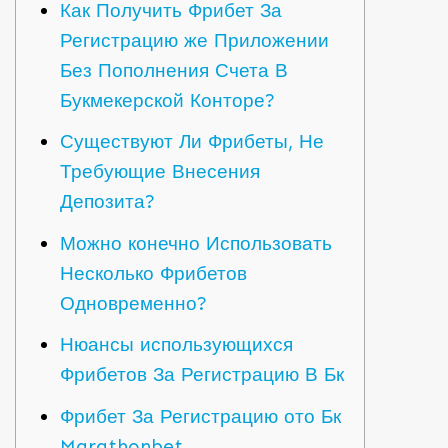
Как Получить Фрибет За
Регистрацию же Приложении
Без Пополнения Счета В
Букмекерской Конторе?
Существуют Ли Фрибеты, Не
Требующие Внесения
Депозита?
Можно конечно Использовать
Несколько Фрибетов
Одновременно?
Нюансы использующихся
Фрибетов За Регистрацию В Бк
Фрибет За Регистрацию ото Бк
Marathonbet