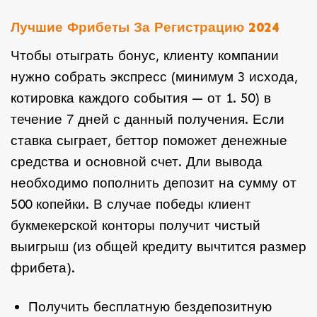
Лучшие Фрибеты За Регистрацию 2024
Чтобы отыграть бонус, клиенту компании
нужно собрать экспресс (минимум 3 исхода,
котировка каждого события — от 1. 50) в
течение 7 дней с данный получения. Если
ставка сыграет, беттор поможет денежные
средства и основной счет. Дли вывода
необходимо пополнить депозит на сумму от
500 копейки. В случае победы клиент
букмекерской конторы получит чистый
выигрыш (из общей кредиту вычтится размер
фрибета).
Получить бесплатную бездепозитную