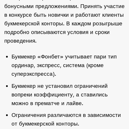
бонусными предложениями. Принять участие
в конкурсе быть новички и работают клиенты
букмекерской конторы. В каждом розыгрыше
подробно описываются условия и сроки
проведения.
Букмекер «Фонбет» учитывает пари тип
ординар, экспресс, система (кроме
суперэкспресса).
Букмекер не установил ограничений
вопреки коэффициенту, а ставились
можно в прематче и лайве.
Ограничения различаются в зависимости
от букмекерской конторы.