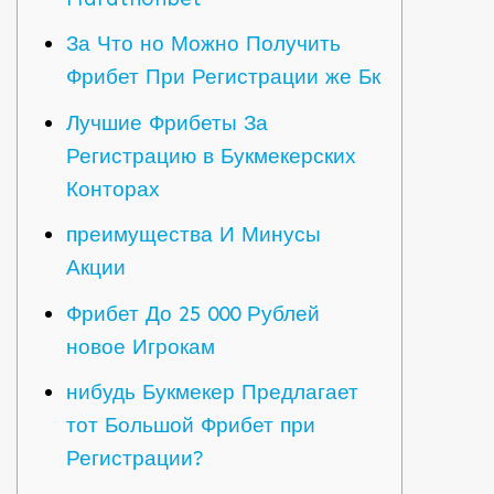
За Что но Можно Получить
Фрибет При Регистрации же Бк
Лучшие Фрибеты За
Регистрацию в Букмекерских
Конторах
преимущества И Минусы
Акции
Фрибет До 25 000 Рублей
новое Игрокам
нибудь Букмекер Предлагает
тот Большой Фрибет при
Регистрации?