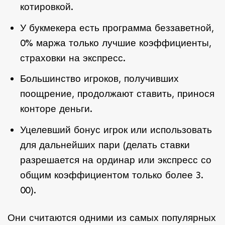
котировкой.
У букмекера есть программа беззаветной,
0% маржа только лучшие коэффициенты,
страховки на экспресс.
Большинство игроков, получивших
поощрение, продолжают ставить, принося
конторе деньги.
Уцелевший бонус игрок или использовать
для дальнейших пари (делать ставки
разрешается на ординар или экспресс со
общим коэффициентом только более 3.
00).
Они считаются одними из самых популярных