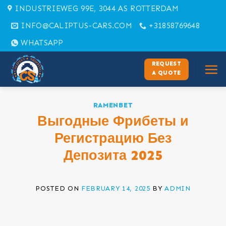
Skip
INDUSTRIEWEG 99E, 3044 AS ROTTERDAM
to
INFO@CALIPTUS-CARS.COM
+31858769648
content
WHATSAPP
REQUEST
A QUOTE
RAMENBET
Выгодные Фрибеты и
Регистрацию Без
Депозита 2025
POSTED ON
FEBRUARY 14, 2025
BY
ADMIN