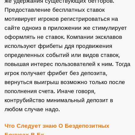
же удержания существующих бетторов.
Предоставление бесплатных ставок
мотивирует игроков регистрироваться на
сайте одноиз в приложении же стимулирует
оформлять не ставок. Компании эксклавов
используют фрибеты ддя продвижения
определенных событий или видов ставок,
повышая интерес пользователей к ним. Тогда
игрок получает фрибет без депозита,
вернуться выигрыш возможно только после
пополнения счета. Иначе говоря,
контрубийство минимальный депозит в
любом случае надо.
Что Следует знаю О Бездепозитных
Бонусах В Бк