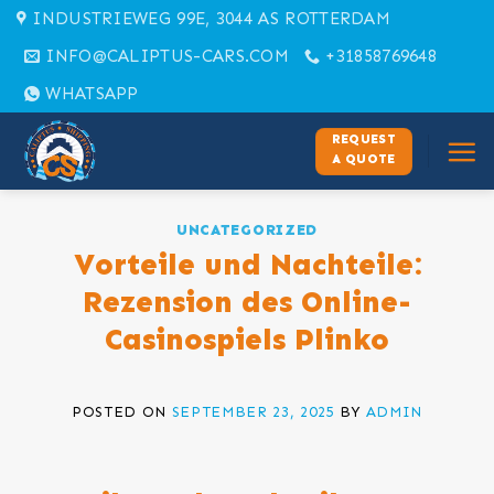
Skip
INDUSTRIEWEG 99E, 3044 AS ROTTERDAM
to
INFO@CALIPTUS-CARS.COM
+31858769648
content
WHATSAPP
REQUEST
A QUOTE
UNCATEGORIZED
Vorteile und Nachteile:
Rezension des Online-
Casinospiels Plinko
POSTED ON
SEPTEMBER 23, 2025
BY
ADMIN