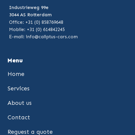
Industrieweg 99e
3044 AS Rotterdam
Office: +31 (0) 858769648
Mobile: +31 (0) 614842245
E-mail:
info@caliptus-cars.com
Menu
Home
Services
About us
Contact
Reguest a quote