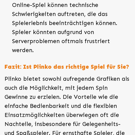
Online-Spiel können technische
Schwierigkeiten auftreten, die das
Spielerlebnis beeinträchtigen können.
Spieler könnten aufgrund von
Serverproblemen oftmals frustriert
werden.
Fazit: Ist Plinko das richtige Spiel für Sie?
Plinko bietet sowohl aufregende Grafiken als
auch die Möglichkeit, mit jedem Spin
Gewinne zu erzielen. Die Vorteile wie die
einfache Bedienbarkeit und die flexiblen
Einsatzmöglichkeiten überwiegen oft die
Nachteile, insbesondere für Gelegenheits-
und Spaßspieler. Für ernsthafte Spieler, die