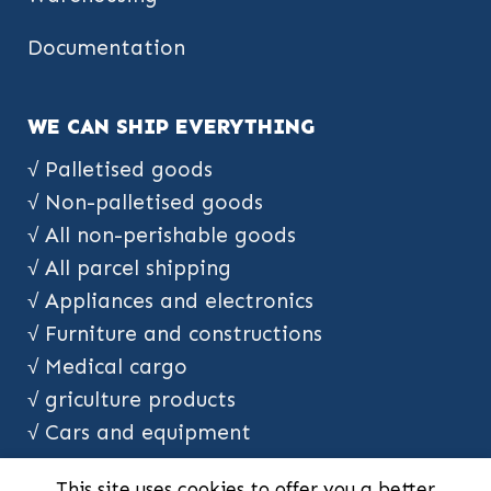
Documentation
WE CAN SHIP EVERYTHING
√ Palletised goods
√ Non-palletised goods
√ All non-perishable goods
√ All parcel shipping
√ Appliances and electronics
√ Furniture and constructions
√ Medical cargo
√ griculture products
√ Cars and equipment
This site uses cookies to offer you a better