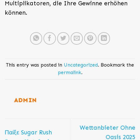
Multiplikatoren, die Ihre Gewinne erhöhen
können.
This entry was posted in
Uncategorized
. Bookmark the
permalink
.
ADMIN
Wettanbieter Ohne
Παίξε Sugar Rush
Oasis 2025