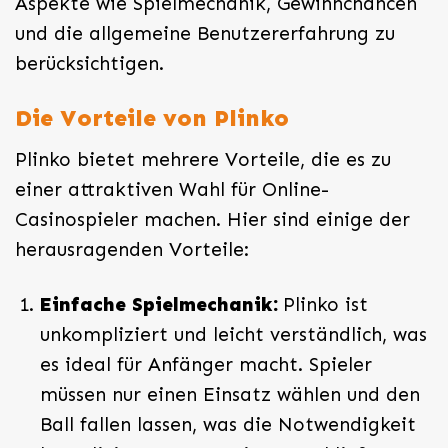
Aspekte wie Spielmechanik, Gewinnchancen
und die allgemeine Benutzererfahrung zu
berücksichtigen.
Die Vorteile von Plinko
Plinko bietet mehrere Vorteile, die es zu
einer attraktiven Wahl für Online-
Casinospieler machen. Hier sind einige der
herausragenden Vorteile:
Einfache Spielmechanik:
Plinko ist
unkompliziert und leicht verständlich, was
es ideal für Anfänger macht. Spieler
müssen nur einen Einsatz wählen und den
Ball fallen lassen, was die Notwendigkeit