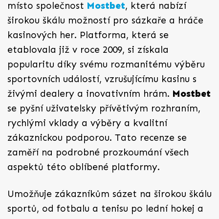
místo společnost
Mostbet
, která nabízí
širokou škálu možností pro sázkaře a hráče
kasinových her. Platforma, která se
etablovala již v roce 2009, si získala
popularitu díky svému rozmanitému výběru
sportovních událostí, vzrušujícímu kasinu s
živými dealery a inovativním hrám.
Mostbet
se pyšní uživatelsky přívětivým rozhraním,
rychlými vklady a výběry a kvalitní
zákaznickou podporou. Tato recenze se
zaměří na podrobné prozkoumání všech
aspektů této oblíbené platformy.
Umožňuje zákazníkům sázet na širokou škálu
sportů, od fotbalu a tenisu po lední hokej a