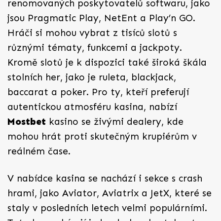
renomovaných poskytovatelů softwaru, jako
jsou Pragmatic Play, NetEnt a Play’n GO.
Hráči si mohou vybrat z tisíců slotů s
různými tématy, funkcemi a jackpoty.
Kromě slotů je k dispozici také široká škála
stolních her, jako je ruleta, blackjack,
baccarat a poker. Pro ty, kteří preferují
autentickou atmosféru kasina, nabízí
Mostbet
kasino se živými dealery, kde
mohou hrát proti skutečným krupiérům v
reálném čase.
V nabídce kasina se nachází i sekce s crash
hrami, jako Aviator, Aviatrix a JetX, které se
staly v posledních letech velmi populárními.