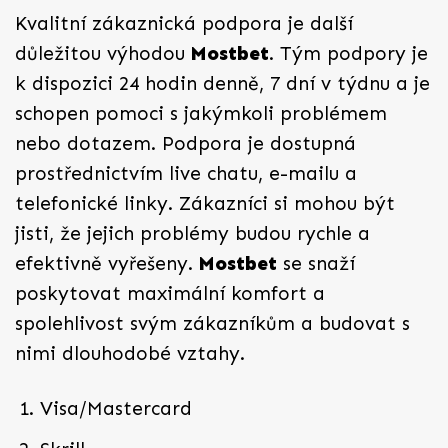
Kvalitní zákaznická podpora je další
důležitou výhodou
Mostbet
. Tým podpory je
k dispozici 24 hodin denně, 7 dní v týdnu a je
schopen pomoci s jakýmkoli problémem
nebo dotazem. Podpora je dostupná
prostřednictvím live chatu, e-mailu a
telefonické linky. Zákazníci si mohou být
jisti, že jejich problémy budou rychle a
efektivně vyřešeny.
Mostbet
se snaží
poskytovat maximální komfort a
spolehlivost svým zákazníkům a budovat s
nimi dlouhodobé vztahy.
Visa/Mastercard