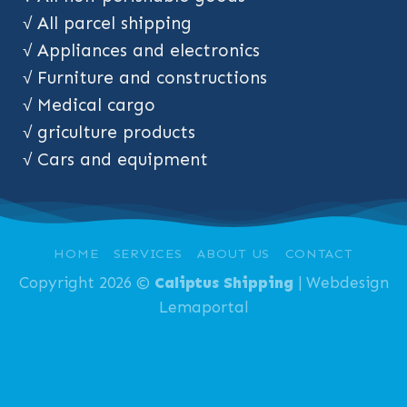
√ All parcel shipping
√ Appliances and electronics
√ Furniture and constructions
√ Medical cargo
√ griculture products
√ Cars and equipment
HOME
SERVICES
ABOUT US
CONTACT
Copyright 2026 ©
Caliptus Shipping
| Webdesign
Lemaportal