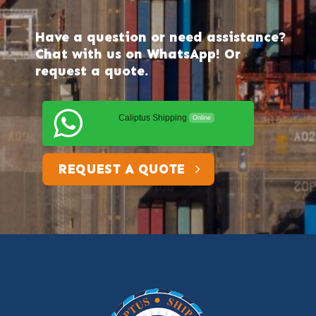
Have a question or need assistance?
Chat with us on WhatsApp! Or
request a quote.
Caliptus Shipping
Online
REQUEST A QUOTE