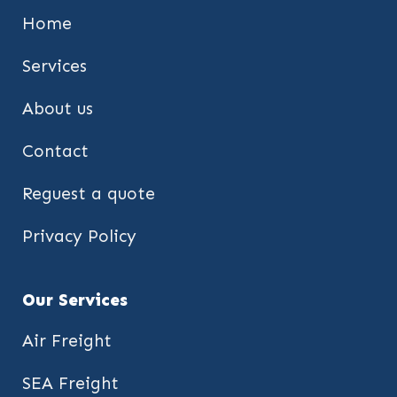
Home
Services
About us
Contact
Reguest a quote
Privacy Policy
Our Services
Air Freight
SEA Freight