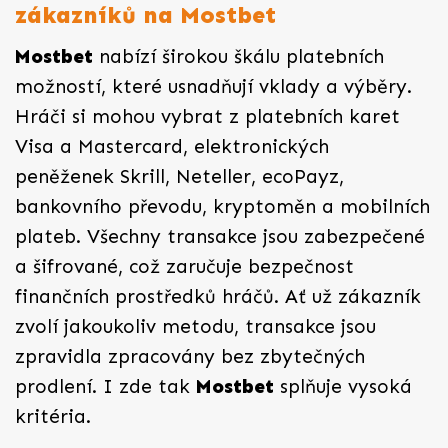
zákazníků na Mostbet
Mostbet
nabízí širokou škálu platebních
možností, které usnadňují vklady a výběry.
Hráči si mohou vybrat z platebních karet
Visa a Mastercard, elektronických
peněženek Skrill, Neteller, ecoPayz,
bankovního převodu, kryptoměn a mobilních
plateb. Všechny transakce jsou zabezpečené
a šifrované, což zaručuje bezpečnost
finančních prostředků hráčů. Ať už zákazník
zvolí jakoukoliv metodu, transakce jsou
zpravidla zpracovány bez zbytečných
prodlení. I zde tak
Mostbet
splňuje vysoká
kritéria.