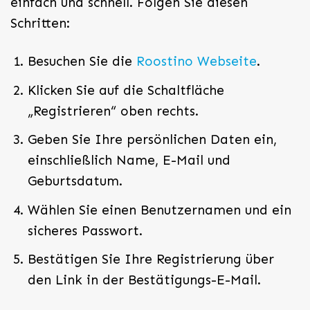
einfach und schnell. Folgen Sie diesen
Schritten:
Besuchen Sie die
Roostino Webseite
.
Klicken Sie auf die Schaltfläche
„Registrieren“ oben rechts.
Geben Sie Ihre persönlichen Daten ein,
einschließlich Name, E-Mail und
Geburtsdatum.
Wählen Sie einen Benutzernamen und ein
sicheres Passwort.
Bestätigen Sie Ihre Registrierung über
den Link in der Bestätigungs-E-Mail.