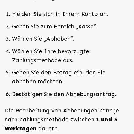
Melden Sie sich in Ihrem Konto an.
Gehen Sie zum Bereich „Kasse“.
Wählen Sie „Abheben“.
Wählen Sie Ihre bevorzugte
Zahlungsmethode aus.
Geben Sie den Betrag ein, den Sie
abheben möchten.
Bestätigen Sie den Abhebungsantrag.
Die Bearbeitung von Abhebungen kann je
nach Zahlungsmethode zwischen
1 und 5
Werktagen
dauern.