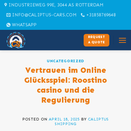
Skip
INDUSTRIEWEG 99E, 3044 AS ROTTERDAM
to
INFO@CALIPTUS-CARS.COM
+31858769648
content
WHATSAPP
REQUEST
A QUOTE
UNCATEGORIZED
Vertrauen im Online
Glücksspiel: Roostino
casino und die
Regulierung
POSTED ON
APRIL 18, 2025
BY
CALIPTUS
SHIPPING