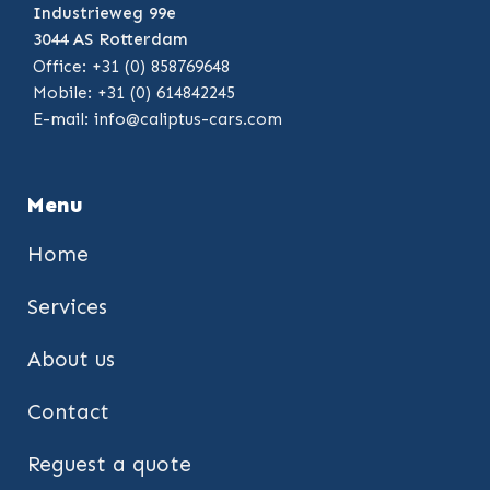
Industrieweg 99e
3044 AS Rotterdam
Office: +31 (0) 858769648
Mobile: +31 (0) 614842245
E-mail:
info@caliptus-cars.com
Menu
Home
Services
About us
Contact
Reguest a quote