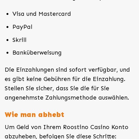
Visa und Mastercard
PayPal
Skrill
Banküberweisung
Die Einzahlungen sind sofort verfügbar, und
es gibt keine Gebühren für die Einzahlung.
Stellen Sie sicher, dass Sie die für Sie
angenehmste Zahlungsmethode auswählen.
Wie man abhebt
Um Geld von Ihrem Roostino Casino Konto
abzuheben, befolgen Sie diese Schritte: