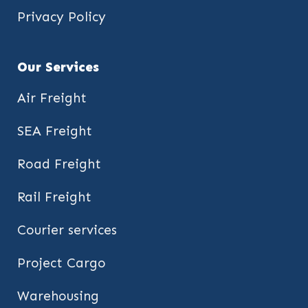
Privacy Policy
Our Services
Air Freight
SEA Freight
Road Freight
Rail Freight
Courier services
Project Cargo
Warehousing