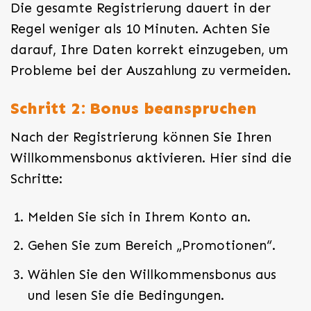
Die gesamte Registrierung dauert in der
Regel weniger als 10 Minuten. Achten Sie
darauf, Ihre Daten korrekt einzugeben, um
Probleme bei der Auszahlung zu vermeiden.
Schritt 2: Bonus beanspruchen
Nach der Registrierung können Sie Ihren
Willkommensbonus aktivieren. Hier sind die
Schritte:
Melden Sie sich in Ihrem Konto an.
Gehen Sie zum Bereich „Promotionen“.
Wählen Sie den Willkommensbonus aus
und lesen Sie die Bedingungen.