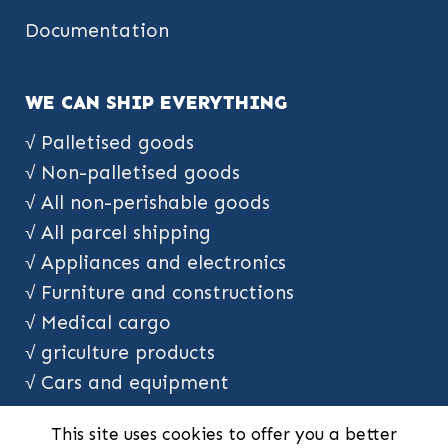
Documentation
WE CAN SHIP EVERYTHING
√ Palletised goods
√ Non-palletised goods
√ All non-perishable goods
√ All parcel shipping
√ Appliances and electronics
√ Furniture and constructions
√ Medical cargo
√ griculture products
√ Cars and equipment
This site uses cookies to offer you a better