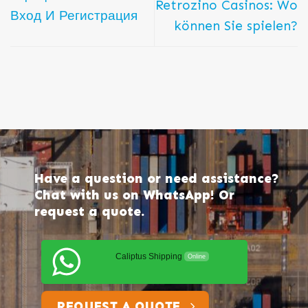
Retrozino Casinos: Wo
Вход И Регистрация
können Sie spielen?
Have a question or need assistance?
Chat with us on WhatsApp! Or
request a quote.
Caliptus Shipping
Online
REQUEST A QUOTE