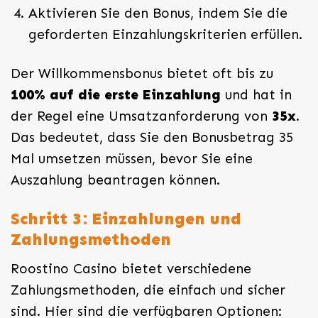
Aktivieren Sie den Bonus, indem Sie die
geforderten Einzahlungskriterien erfüllen.
Der Willkommensbonus bietet oft bis zu
100% auf die erste Einzahlung
und hat in
der Regel eine Umsatzanforderung von
35x
.
Das bedeutet, dass Sie den Bonusbetrag 35
Mal umsetzen müssen, bevor Sie eine
Auszahlung beantragen können.
Schritt 3: Einzahlungen und
Zahlungsmethoden
Roostino Casino bietet verschiedene
Zahlungsmethoden, die einfach und sicher
sind. Hier sind die verfügbaren Optionen: