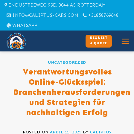
Skip
INDUSTRIEWEG 99E, 3044 AS ROTTERDAM
to
INFO@CALIPTUS-CARS.COM
+31858769648
content
WHATSAPP
REQUEST
A QUOTE
UNCATEGORIZED
Verantwortungsvolles
Online-Glücksspiel:
Branchenherausforderungen
und Strategien für
nachhaltigen Erfolg
POSTED ON
APRIL 11, 2025
BY
CALIPTUS