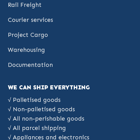
Rail Freight
Courier services
Project Cargo
Warehousing
Documentation
WE CAN SHIP EVERYTHING
√ Palletised goods
√ Non-palletised goods
√ All non-perishable goods
√ All parcel shipping
√ Appliances and electronics