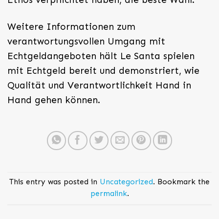
Weitere Informationen zum
verantwortungsvollen Umgang mit
Echtgeldangeboten hält Le Santa spielen
mit Echtgeld bereit und demonstriert, wie
Qualität und Verantwortlichkeit Hand in
Hand gehen können.
This entry was posted in
Uncategorized
. Bookmark the
permalink
.