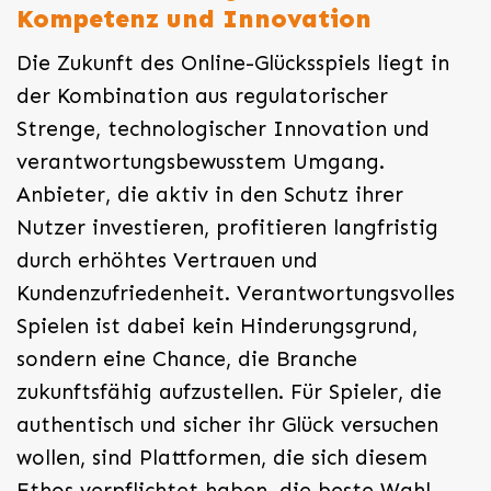
Kompetenz und Innovation
Die Zukunft des Online-Glücksspiels liegt in
der Kombination aus regulatorischer
Strenge, technologischer Innovation und
verantwortungsbewusstem Umgang.
Anbieter, die aktiv in den Schutz ihrer
Nutzer investieren, profitieren langfristig
durch erhöhtes Vertrauen und
Kundenzufriedenheit. Verantwortungsvolles
Spielen ist dabei kein Hinderungsgrund,
sondern eine Chance, die Branche
zukunftsfähig aufzustellen. Für Spieler, die
authentisch und sicher ihr Glück versuchen
wollen, sind Plattformen, die sich diesem
Ethos verpflichtet haben, die beste Wahl.