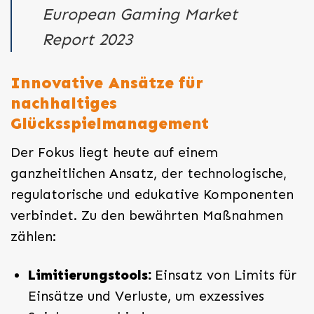
European Gaming Market
Report 2023
Innovative Ansätze für
nachhaltiges
Glücksspielmanagement
Der Fokus liegt heute auf einem
ganzheitlichen Ansatz, der technologische,
regulatorische und edukative Komponenten
verbindet. Zu den bewährten Maßnahmen
zählen:
Limitierungstools:
Einsatz von Limits für
Einsätze und Verluste, um exzessives