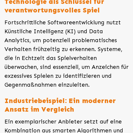
Technologie als Schlüssel für
verantwortungsvolles Spiel
Fortschrittliche Softwareentwicklung nutzt
Künstliche Intelligenz (KI) und Data
Analytics, um potenziell problematisches
Verhalten frühzeitig zu erkennen. Systeme,
die in Echtzeit das Spielverhalten
überwachen, sind essenziell, um Anzeichen für
exzessives Spielen zu identifizieren und
Gegenmaßnahmen einzuleiten.
Industriebeispiel: Ein moderner
Ansatz im Vergleich
Ein exemplarischer Anbieter setzt auf eine
Kombination aus smarten Algorithmen und