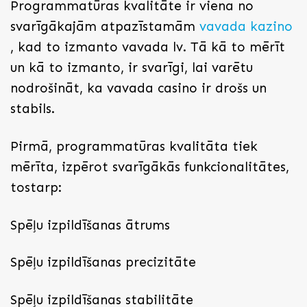
Programmatūras kvalitāte ir viena no
svarīgākajām atpazīstamām
vavada kazino
, kad to izmanto vavada lv. Tā kā to mērīt
un kā to izmanto, ir svarīgi, lai varētu
nodrošināt, ka vavada casino ir drošs un
stabils.
Pirmā, programmatūras kvalitāta tiek
mērīta, izpērot svarīgākās funkcionalitātes,
tostarp:
Spēļu izpildīšanas ātrums
Spēļu izpildīšanas precizitāte
Spēļu izpildīšanas stabilitāte