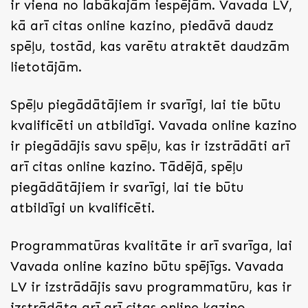
ir viena no labākajām iespējām. Vavada LV,
kā arī citas online kazino, piedāvā daudz
spēļu, tostād, kas varētu atraktēt daudzām
lietotājām.
Spēļu piegādātājiem ir svarīgi, lai tie būtu
kvalificēti un atbildīgi. Vavada online kazino
ir piegādājis savu spēļu, kas ir izstrādāti arī
arī citas online kazino. Tādējā, spēļu
piegādātājiem ir svarīgi, lai tie būtu
atbildīgi un kvalificēti.
Programmatūras kvalitāte ir arī svarīga, lai
Vavada online kazino būtu spējīgs. Vavada
LV ir izstrādājis savu programmatūru, kas ir
izstrādāta arī arī citas online kazino.