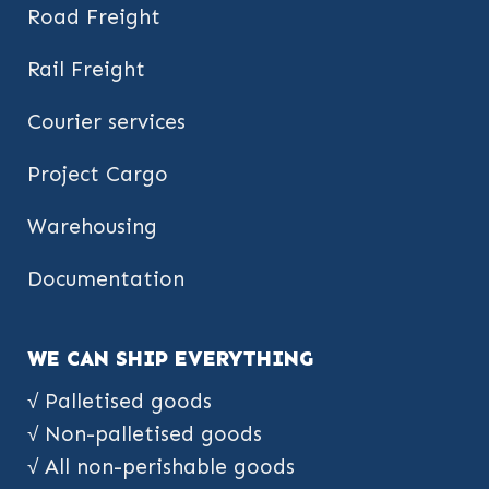
Road Freight
Rail Freight
Courier services
Project Cargo
Warehousing
Documentation
WE CAN SHIP EVERYTHING
√ Palletised goods
√ Non-palletised goods
√ All non-perishable goods