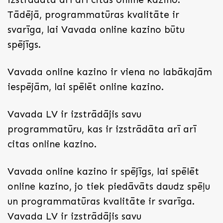
Tādējā, programmatūras kvalitāte ir
svarīga, lai Vavada online kazino būtu
spējīgs.
Vavada online kazino ir viena no labākajām
iespējām, lai spēlēt online kazino.
Vavada LV ir izstrādājis savu
programmatūru, kas ir izstrādāta arī arī
citas online kazino.
Vavada online kazino ir spējīgs, lai spēlēt
online kazino, jo tiek piedāvāts daudz spēļu
un programmatūras kvalitāte ir svarīga.
Vavada LV ir izstrādājis savu