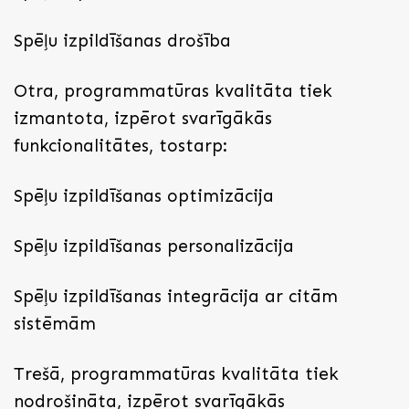
Spēļu izpildīšanas drošība
Otra, programmatūras kvalitāta tiek
izmantota, izpērot svarīgākās
funkcionalitātes, tostarp:
Spēļu izpildīšanas optimizācija
Spēļu izpildīšanas personalizācija
Spēļu izpildīšanas integrācija ar citām
sistēmām
Trešā, programmatūras kvalitāta tiek
nodrošināta, izpērot svarīgākās