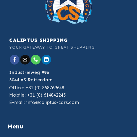
CALIPTUS SHIPPING
YOUR GATEWAY TO GREAT SHIPPING
Industrieweg 99e
3044 AS Rotterdam
Office: +31 (0) 858769648
Mobile: +31 (0) 614842245
E-mail:
info@caliptus-cars.com
Menu