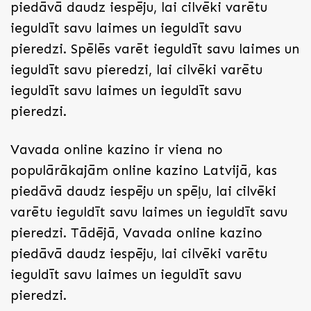
piedāvā daudz iespēju, lai cilvēki varētu
ieguldīt savu laimes un ieguldīt savu
pieredzi. Spēlēs varēt ieguldīt savu laimes un
ieguldīt savu pieredzi, lai cilvēki varētu
ieguldīt savu laimes un ieguldīt savu
pieredzi.
Vavada online kazino ir viena no
populārākajām online kazino Latvijā, kas
piedāvā daudz iespēju un spēļu, lai cilvēki
varētu ieguldīt savu laimes un ieguldīt savu
pieredzi. Tādējā, Vavada online kazino
piedāvā daudz iespēju, lai cilvēki varētu
ieguldīt savu laimes un ieguldīt savu
pieredzi.