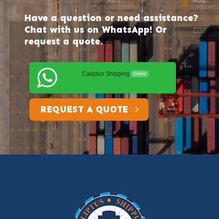
Have a question or need assistance?
Chat with us on WhatsApp! Or
request a quote.
Caliptus Shipping
Online
REQUEST A QUOTE