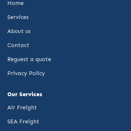
Home
Services
About us
Contact
Reguest a quote
Privacy Policy
Our Services
Air Freight
SEA Freight