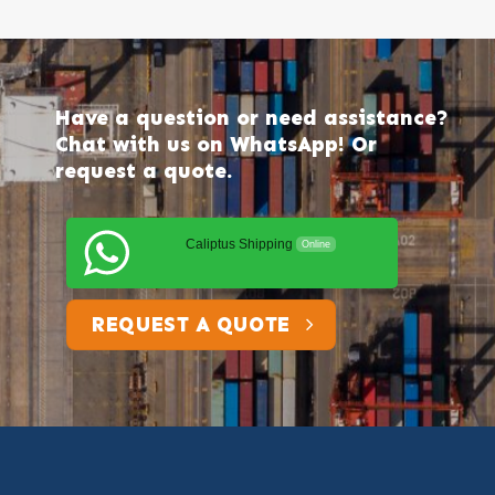
Have a question or need assistance?
Chat with us on WhatsApp! Or
request a quote.
Caliptus Shipping
Online
REQUEST A QUOTE