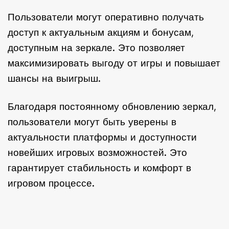
Пользователи могут оперативно получать
доступ к актуальным акциям и бонусам,
доступным на зеркале. Это позволяет
максимизировать выгоду от игры и повышает
шансы на выигрыш.
Благодаря постоянному обновлению зеркал,
пользователи могут быть уверены в
актуальности платформы и доступности
новейших игровых возможностей. Это
гарантирует стабильность и комфорт в
игровом процессе.