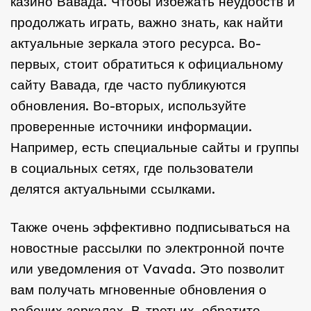
казино Вавада. Чтобы избежать неудобств и
продолжать играть, важно знать, как найти
актуальные зеркала этого ресурса. Во-
первых, стоит обратиться к официальному
сайту Вавада, где часто публикуются
обновления. Во-вторых, используйте
проверенные источники информации.
Например, есть специальные сайты и группы
в социальных сетях, где пользователи
делятся актуальными ссылками.
Также очень эффективно подписываться на
новостные рассылки по электронной почте
или уведомления от Vavada. Это позволит
вам получать мгновенные обновления о
рабочих зеркалах. В-третьих, обратите