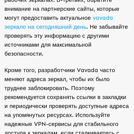
внимание на партнерские сайты, которые
могут предоставить актуальное
vavada
зеркало на сегодняшний день
. Не забывайте
проверять эту информацию с другими
источниками для максимальной
безопасности.
Кроме того, разработчики Vavada часто
меняют адреса зеркал, чтобы их было
труднее заблокировать. Поэтому
рекомендуется сохранять ссылки в закладки
и периодически проверять доступные адреса
на упомянутых ресурсах. Используйте
надежные VPN-сервисы для стабильного
доступа к зеркалам, если сталкиваетесь с