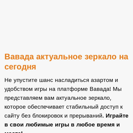
Вавада актуальное зеркало на
сегодня
Не упустите шанс насладиться азартом и
удобством игры на платформе Вавада! Мы
представляем вам актуальное зеркало,
которое обеспечивает стабильный доступ к
сайту без блокировок и прерываний.
Играйте
в свои любимые игры в любое время и