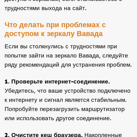
трудностями выхода на сайт.
Что делать при проблемах с
доступом к зеркалу Вавада
Если вы столкнулись с трудностями при
попытке зайти на зеркало Вавада, следуйте
ряду рекомендаций для устранения проблем.
1. Проверьте интернет-соединение.
Убедитесь, что ваше устройство подключено
к интернету и сигнал является стабильным.
Попробуйте перезагрузить маршрутизатор
или использовать другое соединение.
2. Очистите кеш браузера.
Накопленные