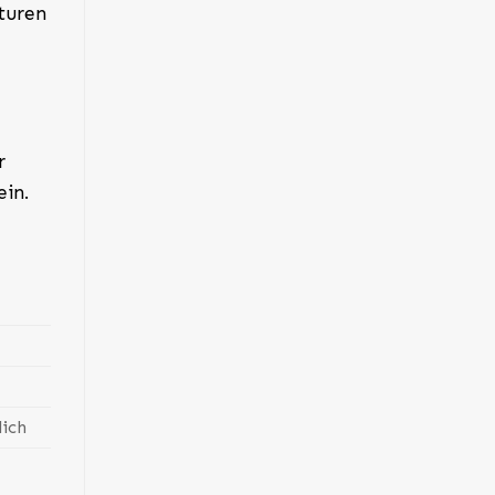
turen
r
ein.
lich