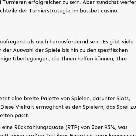
 Turnieren erfolgreicher zu sein. Aber zunächst werfe
achteile der Turnierstrategie im bassbet casino.
ufregend als auch herausfordernd sein. Es gibt viele
n der Auswahl der Spiele bis hin zu den spezifischen
einige Überlegungen, die Ihnen helfen können, Ihre
tet eine breite Palette von Spielen, darunter Slots,
Diese Vielfalt ermöglicht es den Spielern, das Spiel z
eiten passt.
n eine Rückzahlungsquote (RTP) von über 95%, was
nitt einen großen Teil ihres Einsatzes zurückgewinnen