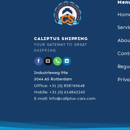
Men
Hom
Servi
CALIPTUS SHIPPING
Abou
YOUR GATEWAY TO GREAT
SHIPPING
Cont
Regu
Industrieweg 99e
Priva
3044 AS Rotterdam
Office: +31 (0) 858769648
Mobile: +31 (0) 614842245
E-mail:
info@caliptus-cars.com