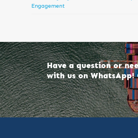
Engagement
Have a question or nee
with us on WhatsApp! 