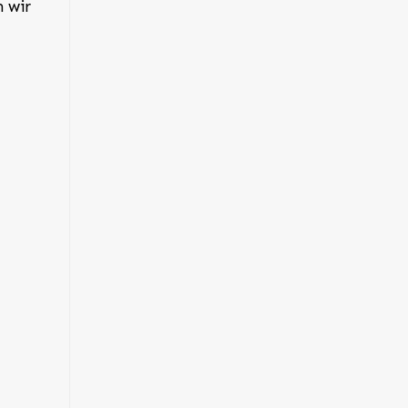
n wir
u