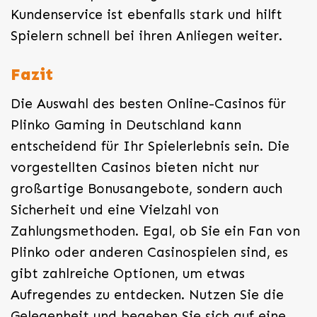
Kundenservice ist ebenfalls stark und hilft
Spielern schnell bei ihren Anliegen weiter.
Fazit
Die Auswahl des besten Online-Casinos für
Plinko Gaming in Deutschland kann
entscheidend für Ihr Spielerlebnis sein. Die
vorgestellten Casinos bieten nicht nur
großartige Bonusangebote, sondern auch
Sicherheit und eine Vielzahl von
Zahlungsmethoden. Egal, ob Sie ein Fan von
Plinko oder anderen Casinospielen sind, es
gibt zahlreiche Optionen, um etwas
Aufregendes zu entdecken. Nutzen Sie die
Gelegenheit und begeben Sie sich auf eine