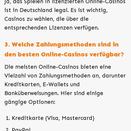
Ja, das Spielen in lizenzierten Online-Casinos
ist in Deutschland legal. Es ist wichtig,
Casinos zu wählen, die über die
entsprechenden Lizenzen verfügen.
3. Welche Zahlungsmethoden sind in
den besten Online-Casinos verfügbar?
Die meisten Online-Casinos bieten eine
Vielzahl von Zahlungsmethoden an, darunter
Kreditkarten, E-Wallets und
Banküberweisungen. Hier sind einige
gängige Optionen:
Kreditkarte (Visa, Mastercard)
PayPal