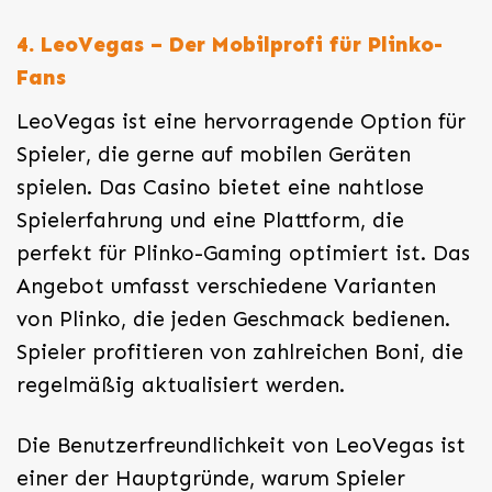
4. LeoVegas – Der Mobilprofi für Plinko-
Fans
LeoVegas ist eine hervorragende Option für
Spieler, die gerne auf mobilen Geräten
spielen. Das Casino bietet eine nahtlose
Spielerfahrung und eine Plattform, die
perfekt für Plinko-Gaming optimiert ist. Das
Angebot umfasst verschiedene Varianten
von Plinko, die jeden Geschmack bedienen.
Spieler profitieren von zahlreichen Boni, die
regelmäßig aktualisiert werden.
Die Benutzerfreundlichkeit von LeoVegas ist
einer der Hauptgründe, warum Spieler