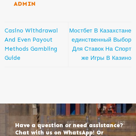
ADMIN
Casino Withdrawal
Мостбет В Казахстане
And Even Payout
единственный Выбор
Methods Gambling
Для Ставок На Спорт
Guide
же Игры В Казино
Have a question or need assistance?
Chat with us on WhatsApp! Or