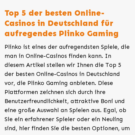
Top 5 der besten Online-
Casinos in Deutschland für
aufregendes Plinko Gaming
Plinko ist eines der aufregendsten Spiele, die
man in Online-Casinos finden kann. In
diesem Artikel stellen wir Ihnen die Top 5
der besten Online-Casinos in Deutschland
vor, die Plinko Gaming anbieten. Diese
Plattformen zeichnen sich durch ihre
Benutzerfreundlichkeit, attraktive Boni und
eine große Auswahl an Spielen aus. Egal, ob
Sie ein erfahrener Spieler oder ein Neuling
sind, hier finden Sie die besten Optionen, um