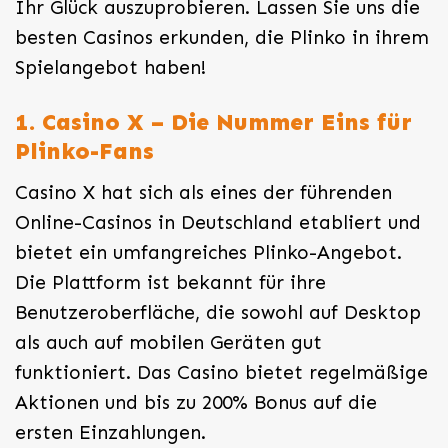
Ihr Glück auszuprobieren. Lassen Sie uns die
besten Casinos erkunden, die Plinko in ihrem
Spielangebot haben!
1. Casino X – Die Nummer Eins für
Plinko-Fans
Casino X hat sich als eines der führenden
Online-Casinos in Deutschland etabliert und
bietet ein umfangreiches Plinko-Angebot.
Die Plattform ist bekannt für ihre
Benutzeroberfläche, die sowohl auf Desktop
als auch auf mobilen Geräten gut
funktioniert. Das Casino bietet regelmäßige
Aktionen und bis zu 200% Bonus auf die
ersten Einzahlungen.