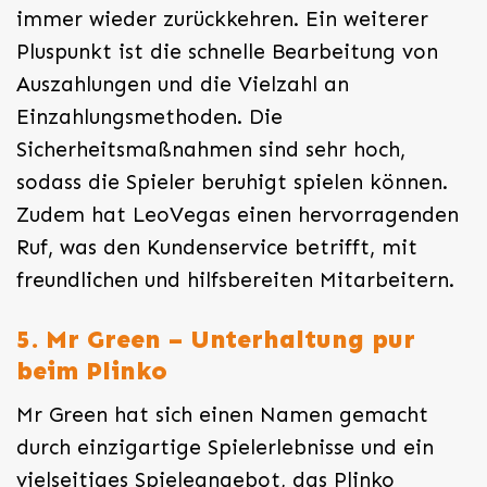
immer wieder zurückkehren. Ein weiterer
Pluspunkt ist die schnelle Bearbeitung von
Auszahlungen und die Vielzahl an
Einzahlungsmethoden. Die
Sicherheitsmaßnahmen sind sehr hoch,
sodass die Spieler beruhigt spielen können.
Zudem hat LeoVegas einen hervorragenden
Ruf, was den Kundenservice betrifft, mit
freundlichen und hilfsbereiten Mitarbeitern.
5. Mr Green – Unterhaltung pur
beim Plinko
Mr Green hat sich einen Namen gemacht
durch einzigartige Spielerlebnisse und ein
vielseitiges Spieleangebot, das Plinko