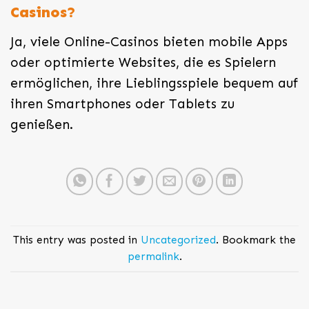
Casinos?
Ja, viele Online-Casinos bieten mobile Apps
oder optimierte Websites, die es Spielern
ermöglichen, ihre Lieblingsspiele bequem auf
ihren Smartphones oder Tablets zu
genießen.
This entry was posted in
Uncategorized
. Bookmark the
permalink
.