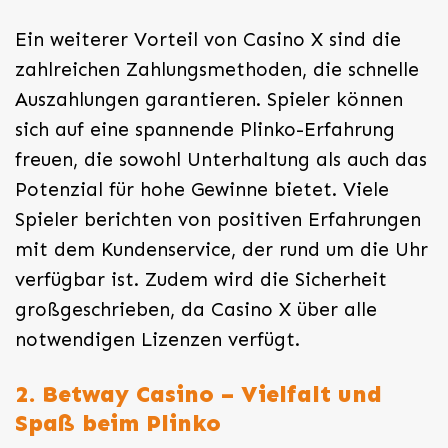
Ein weiterer Vorteil von Casino X sind die
zahlreichen Zahlungsmethoden, die schnelle
Auszahlungen garantieren. Spieler können
sich auf eine spannende Plinko-Erfahrung
freuen, die sowohl Unterhaltung als auch das
Potenzial für hohe Gewinne bietet. Viele
Spieler berichten von positiven Erfahrungen
mit dem Kundenservice, der rund um die Uhr
verfügbar ist. Zudem wird die Sicherheit
großgeschrieben, da Casino X über alle
notwendigen Lizenzen verfügt.
2. Betway Casino – Vielfalt und
Spaß beim Plinko