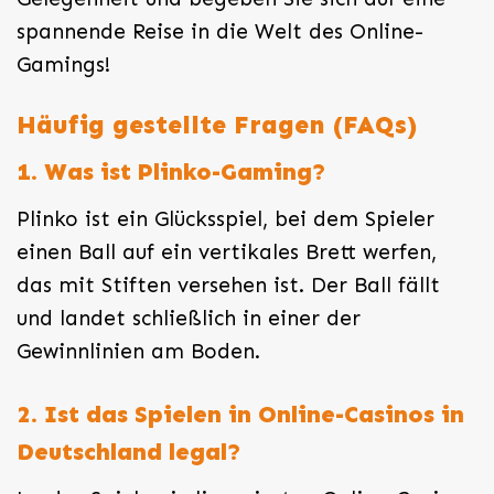
spannende Reise in die Welt des Online-
Gamings!
Häufig gestellte Fragen (FAQs)
1. Was ist Plinko-Gaming?
Plinko ist ein Glücksspiel, bei dem Spieler
einen Ball auf ein vertikales Brett werfen,
das mit Stiften versehen ist. Der Ball fällt
und landet schließlich in einer der
Gewinnlinien am Boden.
2. Ist das Spielen in Online-Casinos in
Deutschland legal?