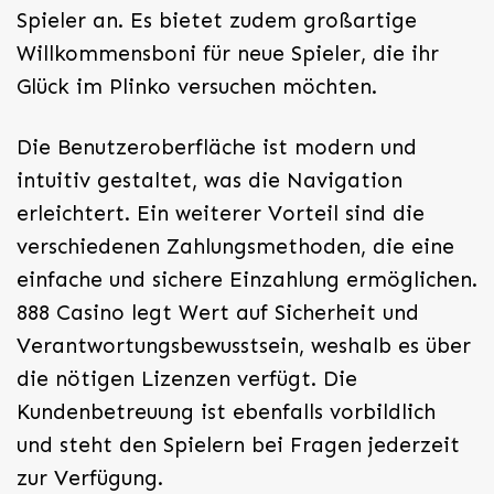
Spieler an. Es bietet zudem großartige
Willkommensboni für neue Spieler, die ihr
Glück im Plinko versuchen möchten.
Die Benutzeroberfläche ist modern und
intuitiv gestaltet, was die Navigation
erleichtert. Ein weiterer Vorteil sind die
verschiedenen Zahlungsmethoden, die eine
einfache und sichere Einzahlung ermöglichen.
888 Casino legt Wert auf Sicherheit und
Verantwortungsbewusstsein, weshalb es über
die nötigen Lizenzen verfügt. Die
Kundenbetreuung ist ebenfalls vorbildlich
und steht den Spielern bei Fragen jederzeit
zur Verfügung.