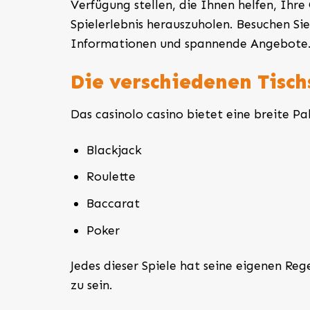
Verfügung stellen, die Ihnen helfen, Ih
Spielerlebnis herauszuholen. Besuchen Si
Informationen und spannende Angebote
Die verschiedenen Tisch
Das casinolo casino bietet eine breite Pa
Blackjack
Roulette
Baccarat
Poker
Jedes dieser Spiele hat seine eigenen Reg
zu sein.