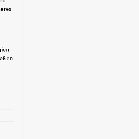
die
heres
gien
ießen