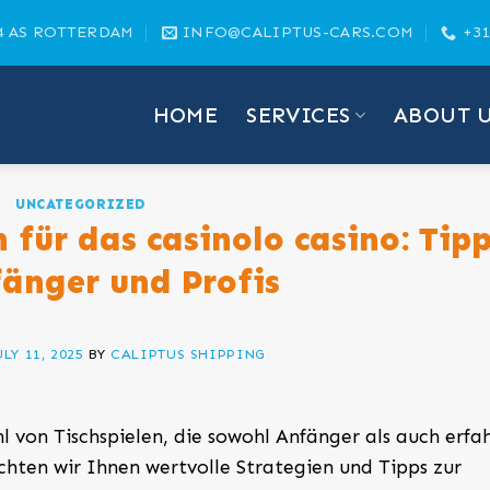
4 AS ROTTERDAM
INFO@CALIPTUS-CARS.COM
+31
HOME
SERVICES
ABOUT 
UNCATEGORIZED
 für das casinolo casino: Tip
fänger und Profis
ULY 11, 2025
BY
CALIPTUS SHIPPING
hl von Tischspielen, die sowohl Anfänger als auch erfa
chten wir Ihnen wertvolle Strategien und Tipps zur