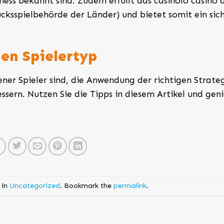
ness bekannt sind. Zudem erfüllt das casinolo casino 
sspielbehörde der Länder) und bietet somit ein sic
den Spielertyp
ener Spieler sind, die Anwendung der richtigen Strate
sern. Nutzen Sie die Tipps in diesem Artikel und gen
 in
Uncategorized
. Bookmark the
permalink
.