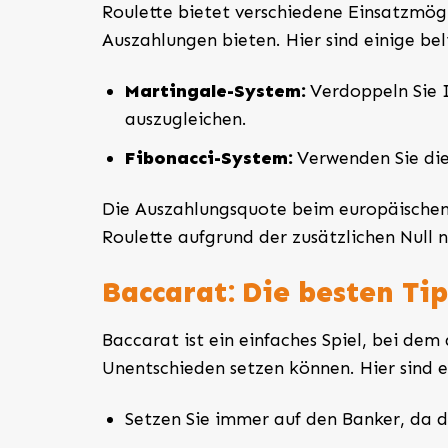
Roulette bietet verschiedene Einsatzmög
Auszahlungen bieten. Hier sind einige bel
Martingale-System:
Verdoppeln Sie I
auszugleichen.
Fibonacci-System:
Verwenden Sie die
Die Auszahlungsquote beim europäischen
Roulette aufgrund der zusätzlichen Null 
Baccarat: Die besten Ti
Baccarat ist ein einfaches Spiel, bei dem 
Unentschieden setzen können. Hier sind e
Setzen Sie immer auf den Banker, da d