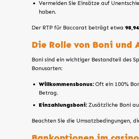
Vermeiden Sie Einsätze auf Unentschie
haben.
Der RTP für Baccarat beträgt etwa
98,9
Die Rolle von Boni und 
Boni sind ein wichtiger Bestandteil des Sp
Bonusarten:
Willkommensbonus:
Oft ein 100% Bon
Betrag.
Einzahlungsboni:
Zusätzliche Boni a
Beachten Sie die Umsatzbedingungen, die
Bankoptionen im casino