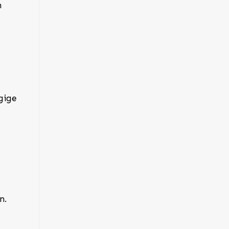
n
ngige
n.