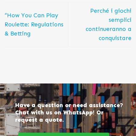
Perché i giochi
“How You Can Play
semplici
Roulette: Regulations
continueranno a
& Betting
conquistare
Have a question or need assistance?
Chat with us on WhatsApp! Or
request a quote.