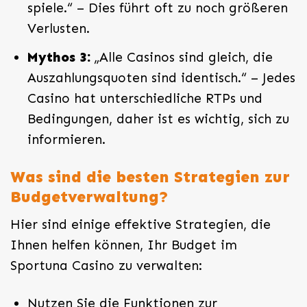
spiele.“ – Dies führt oft zu noch größeren
Verlusten.
Mythos 3:
„Alle Casinos sind gleich, die
Auszahlungsquoten sind identisch.“ – Jedes
Casino hat unterschiedliche RTPs und
Bedingungen, daher ist es wichtig, sich zu
informieren.
Was sind die besten Strategien zur
Budgetverwaltung?
Hier sind einige effektive Strategien, die
Ihnen helfen können, Ihr Budget im
Sportuna Casino zu verwalten:
Nutzen Sie die Funktionen zur