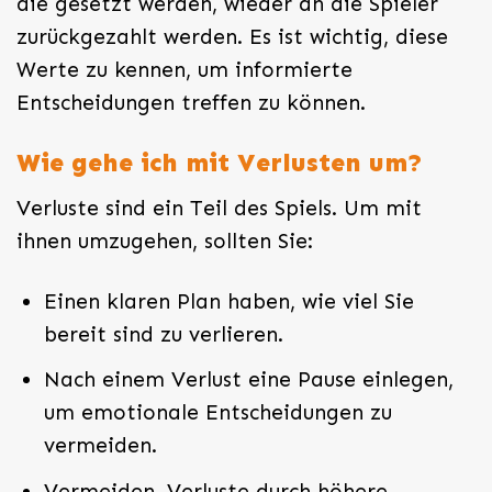
die gesetzt werden, wieder an die Spieler
zurückgezahlt werden. Es ist wichtig, diese
Werte zu kennen, um informierte
Entscheidungen treffen zu können.
Wie gehe ich mit Verlusten um?
Verluste sind ein Teil des Spiels. Um mit
ihnen umzugehen, sollten Sie:
Einen klaren Plan haben, wie viel Sie
bereit sind zu verlieren.
Nach einem Verlust eine Pause einlegen,
um emotionale Entscheidungen zu
vermeiden.
Vermeiden, Verluste durch höhere