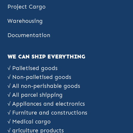
Project Cargo
Warehousing
Documentation
WE CAN SHIP EVERYTHING
√ Palletised goods
√ Non-palletised goods
√ All non-perishable goods
√ All parcel shipping
√ Appliances and electronics
√ Furniture and constructions
√ Medical cargo
√ griculture products