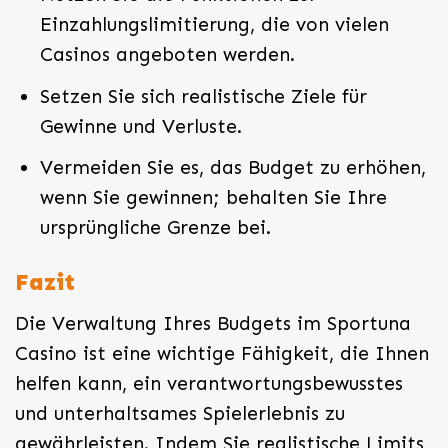
Einzahlungslimitierung, die von vielen
Casinos angeboten werden.
Setzen Sie sich realistische Ziele für
Gewinne und Verluste.
Vermeiden Sie es, das Budget zu erhöhen,
wenn Sie gewinnen; behalten Sie Ihre
ursprüngliche Grenze bei.
Fazit
Die Verwaltung Ihres Budgets im Sportuna
Casino ist eine wichtige Fähigkeit, die Ihnen
helfen kann, ein verantwortungsbewusstes
und unterhaltsames Spielerlebnis zu
gewährleisten. Indem Sie realistische Limits