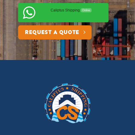
Caliptus Shipping
Online
REQUEST A QUOTE