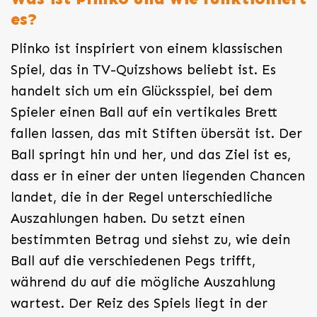
es?
Plinko ist inspiriert von einem klassischen
Spiel, das in TV-Quizshows beliebt ist. Es
handelt sich um ein Glücksspiel, bei dem
Spieler einen Ball auf ein vertikales Brett
fallen lassen, das mit Stiften übersät ist. Der
Ball springt hin und her, und das Ziel ist es,
dass er in einer der unten liegenden Chancen
landet, die in der Regel unterschiedliche
Auszahlungen haben. Du setzt einen
bestimmten Betrag und siehst zu, wie dein
Ball auf die verschiedenen Pegs trifft,
während du auf die mögliche Auszahlung
wartest. Der Reiz des Spiels liegt in der