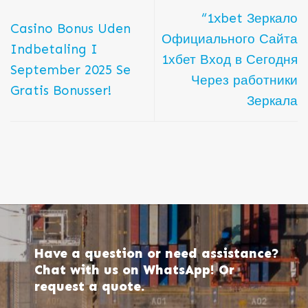
“1xbet Зеркало
Casino Bonus Uden
Официального Сайта
Indbetaling I
1хбет Вход в Сегодня
September 2025 Se
Через работники
Gratis Bonusser!
Зеркала
Have a question or need assistance?
Chat with us on WhatsApp! Or
request a quote.