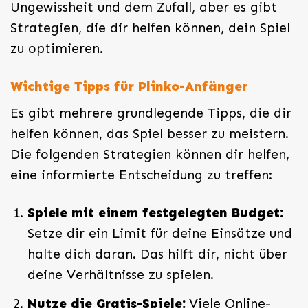
Ungewissheit und dem Zufall, aber es gibt
Strategien, die dir helfen können, dein Spiel
zu optimieren.
Wichtige Tipps für Plinko-Anfänger
Es gibt mehrere grundlegende Tipps, die dir
helfen können, das Spiel besser zu meistern.
Die folgenden Strategien können dir helfen,
eine informierte Entscheidung zu treffen:
Spiele mit einem festgelegten Budget:
Setze dir ein Limit für deine Einsätze und
halte dich daran. Das hilft dir, nicht über
deine Verhältnisse zu spielen.
Nutze die Gratis-Spiele:
Viele Online-