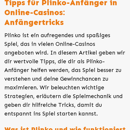
Tipps für Plinko-Anfänger in
Online-Casinos:
Anfängertricks
Plinko ist ein aufregendes und spaßiges
Spiel, das in vielen Online-Casinos
angeboten wird. In diesem Artikel geben wir
dir wertvolle Tipps, die dir als Plinko-
Anfänger helfen werden, das Spiel besser zu
verstehen und deine Gewinnchancen zu
maximieren. Wir beleuchten wichtige
Strategien, erläutern die Spielmechanik und
geben dir hilfreiche Tricks, damit du
entspannt ins Spiel starten kannst.
Was ist Plinko und wie funktioniert