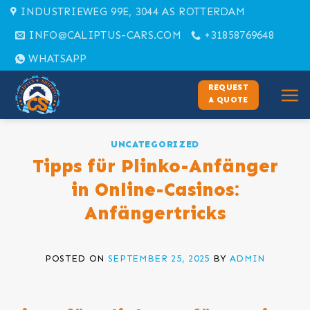
Skip
INDUSTRIEWEG 99E, 3044 AS ROTTERDAM
to
INFO@CALIPTUS-CARS.COM
+31858769648
content
WHATSAPP
REQUEST
A QUOTE
UNCATEGORIZED
Tipps für Plinko-Anfänger
in Online-Casinos:
Anfängertricks
POSTED ON
SEPTEMBER 25, 2025
BY
ADMIN