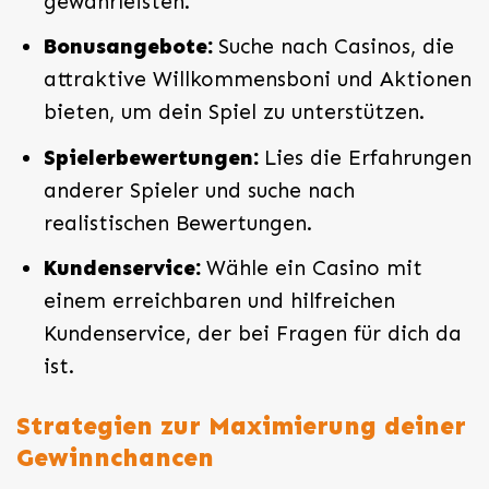
gewährleisten.
Bonusangebote:
Suche nach Casinos, die
attraktive Willkommensboni und Aktionen
bieten, um dein Spiel zu unterstützen.
Spielerbewertungen:
Lies die Erfahrungen
anderer Spieler und suche nach
realistischen Bewertungen.
Kundenservice:
Wähle ein Casino mit
einem erreichbaren und hilfreichen
Kundenservice, der bei Fragen für dich da
ist.
Strategien zur Maximierung deiner
Gewinnchancen