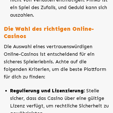
ein Spiel des Zufalls, und Geduld kann sich
auszahlen.
Die Wahl des richtigen Online-
Casinos
Die Auswahl eines vertrauenswürdigen
Online-Casinos ist entscheidend für ein
sicheres Spielerlebnis. Achte auf die
folgenden Kriterien, um die beste Plattform
für dich zu finden:
Regulierung und Lizenzierung:
Stelle
sicher, dass das Casino über eine gültige
Lizenz verfügt, um rechtliche Sicherheit zu