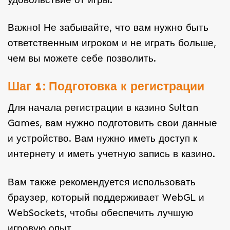
Важно! Не забывайте, что вам нужно быть
ответственным игроком и не играть больше,
чем вы можете себе позволить.
Шаг 1: Подготовка к регистрации
Для начала регистрации в казино Sultan
Games, вам нужно подготовить свои данные
и устройство. Вам нужно иметь доступ к
интернету и иметь учетную запись в казино.
Вам также рекомендуется использовать
браузер, который поддерживает WebGL и
WebSockets, чтобы обеспечить лучшую
игровую опыт.