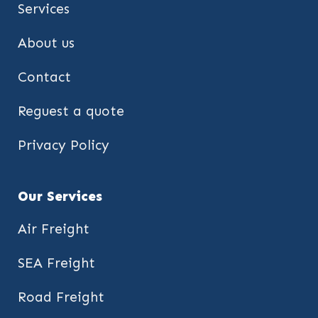
Services
About us
Contact
Reguest a quote
Privacy Policy
Our Services
Air Freight
SEA Freight
Road Freight