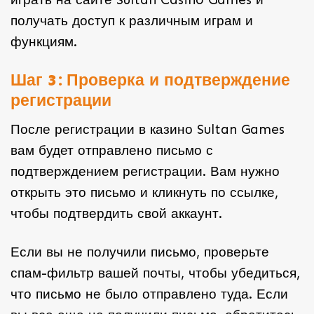
получать доступ к различным играм и
функциям.
Шаг 3: Проверка и подтверждение
регистрации
После регистрации в казино Sultan Games
вам будет отправлено письмо с
подтверждением регистрации. Вам нужно
открыть это письмо и кликнуть по ссылке,
чтобы подтвердить свой аккаунт.
Если вы не получили письмо, проверьте
спам-фильтр вашей почты, чтобы убедиться,
что письмо не было отправлено туда. Если