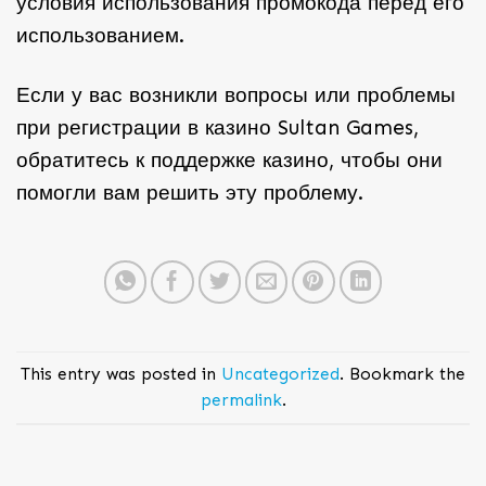
условия использования промокода перед его
использованием.
Если у вас возникли вопросы или проблемы
при регистрации в казино Sultan Games,
обратитесь к поддержке казино, чтобы они
помогли вам решить эту проблему.
This entry was posted in
Uncategorized
. Bookmark the
permalink
.