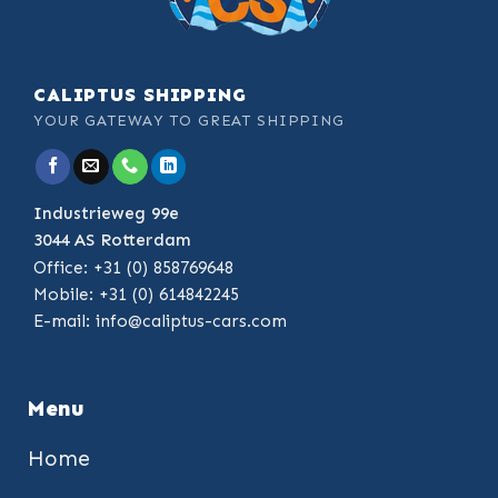
CALIPTUS SHIPPING
YOUR GATEWAY TO GREAT SHIPPING
Industrieweg 99e
3044 AS Rotterdam
Office: +31 (0) 858769648
Mobile: +31 (0) 614842245
E-mail:
info@caliptus-cars.com
Menu
Home