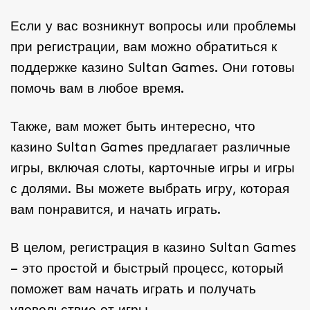
Если у вас возникнут вопросы или проблемы
при регистрации, вам можно обратиться к
поддержке казино Sultan Games. Они готовы
помочь вам в любое время.
Также, вам может быть интересно, что
казино Sultan Games предлагает различные
игры, включая слоты, карточные игры и игры
с долями. Вы можете выбрать игру, которая
вам понравится, и начать играть.
В целом, регистрация в казино Sultan Games
– это простой и быстрый процесс, который
поможет вам начать играть и получать
удовольствие от игры.