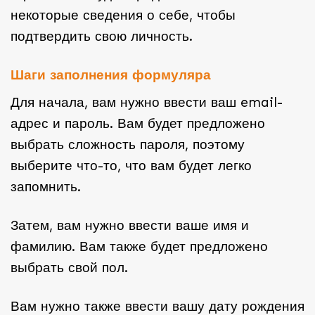
некоторые сведения о себе, чтобы
подтвердить свою личность.
Шаги заполнения формуляра
Для начала, вам нужно ввести ваш email-
адрес и пароль. Вам будет предложено
выбрать сложность пароля, поэтому
выберите что-то, что вам будет легко
запомнить.
Затем, вам нужно ввести ваше имя и
фамилию. Вам также будет предложено
выбрать свой пол.
Вам нужно также ввести вашу дату рождения