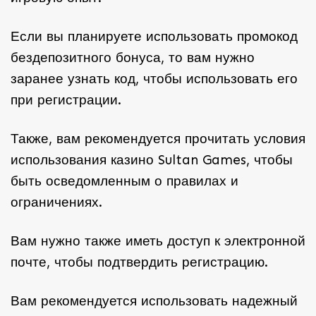
Если вы планируете использовать промокод
бездепозитного бонуса, то вам нужно
заранее узнать код, чтобы использовать его
при регистрации.
Также, вам рекомендуется прочитать условия
использования казино Sultan Games, чтобы
быть осведомленным о правилах и
ограничениях.
Вам нужно также иметь доступ к электронной
почте, чтобы подтвердить регистрацию.
Вам рекомендуется использовать надежный