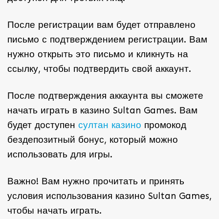
После регистрации вам будет отправлено
письмо с подтверждением регистрации. Вам
нужно открыть это письмо и кликнуть на
ссылку, чтобы подтвердить свой аккаунт.
После подтверждения аккаунта вы сможете
начать играть в казино Sultan Games. Вам
будет доступен
султан казино
промокод
бездепозитный бонус, который можно
использовать для игры.
Важно! Вам нужно прочитать и принять
условия использования казино Sultan Games,
чтобы начать играть.