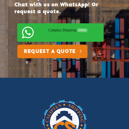
Chat with us on WhatsApp! Or
request a quote.
Caliptus Shipping
Online
REQUEST A QUOTE