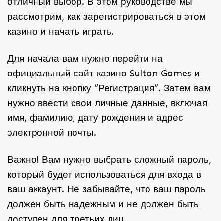
отличный выбор. В этом руководстве мы
рассмотрим, как зарегистрироваться в этом
казино и начать играть.
Для начала вам нужно перейти на
официальный сайт казино Sultan Games и
кликнуть на кнопку “Регистрация”. Затем вам
нужно ввести свои личные данные, включая
имя, фамилию, дату рождения и адрес
электронной почты.
Важно! Вам нужно выбрать сложный пароль,
который будет использоваться для входа в
ваш аккаунт. Не забывайте, что ваш пароль
должен быть надежным и не должен быть
доступен для третьих лиц.