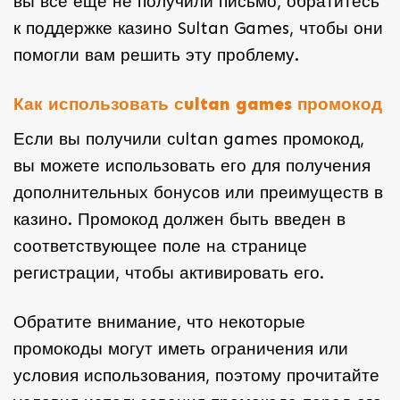
вы все еще не получили письмо, обратитесь
к поддержке казино Sultan Games, чтобы они
помогли вам решить эту проблему.
Как использовать сultan games промокод
Если вы получили сultan games промокод,
вы можете использовать его для получения
дополнительных бонусов или преимуществ в
казино. Промокод должен быть введен в
соответствующее поле на странице
регистрации, чтобы активировать его.
Обратите внимание, что некоторые
промокоды могут иметь ограничения или
условия использования, поэтому прочитайте