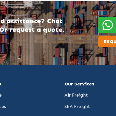
d assistance? Chat
Or request a quote.
REQU
u
Our Services
e
Air Freight
ces
SEA Freight