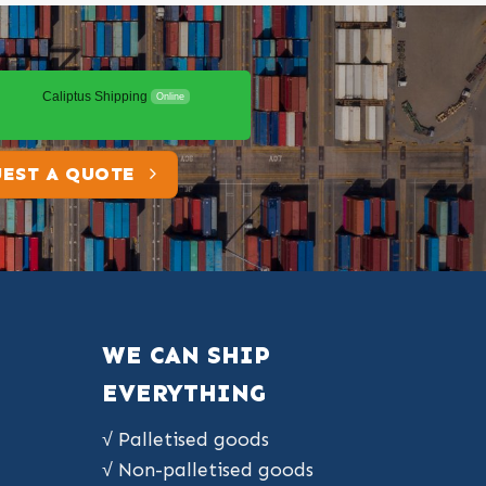
Caliptus Shipping
Online
EST A QUOTE
WE CAN SHIP
EVERYTHING
√ Palletised goods
√ Non-palletised goods