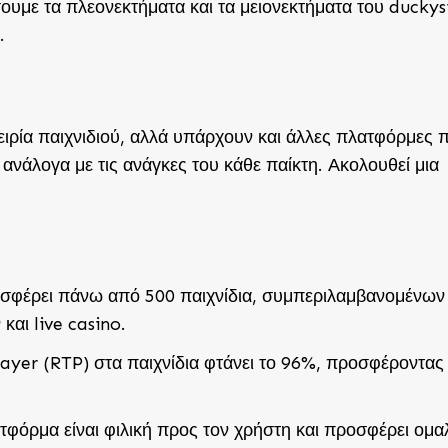
ουμε τα πλεονεκτήματα και τα μειονεκτήματα του duckys
.
ειρία παιχνιδιού, αλλά υπάρχουν και άλλες πλατφόρμες 
ανάλογα με τις ανάγκες του κάθε παίκτη. Ακολουθεί μια
σφέρει πάνω από 500 παιχνίδια, συμπεριλαμβανομένων
και live casino.
ayer (RTP) στα παιχνίδια φτάνει το 96%, προσφέροντας 
φόρμα είναι φιλική προς τον χρήστη και προσφέρει ομα