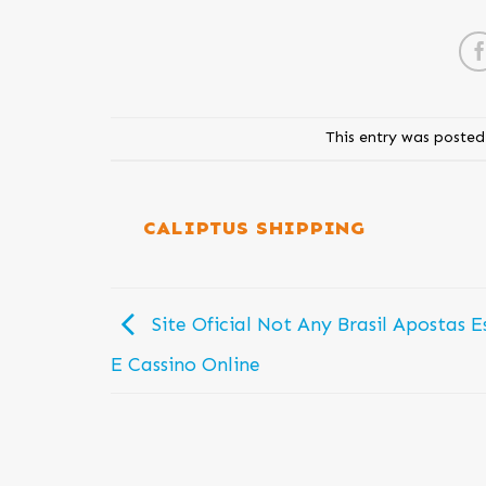
This entry was posted
CALIPTUS SHIPPING
Site Oficial Not Any Brasil Apostas E
E Cassino Online