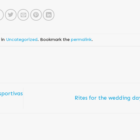
 in
Uncategorized
. Bookmark the
permalink
.
sportivas
Rites for the wedding d